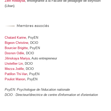
Zein Rowayda
, enseignante à la Faculté de pédagogie de Beyrouth
(Liban).
Membres associés
Chatard Karine
, PsyEN
Bigeon Christine
, DCIO
Bourcier Brigitte
, PsyEN
Dosnon Odile
, DCIO
Jilinskaya Mariya
, Auto entrepreneur
Lhotellier Lin
, DCIO
Mezza Joëlle
, DCIO
Patillon Thi-Van
, PsyEN
Pouliot Manon
, PsyEN
PsyEN: Psychologue de l'éducation nationale
DCIO : Directeur/directrice de centre d'information et d'orientation