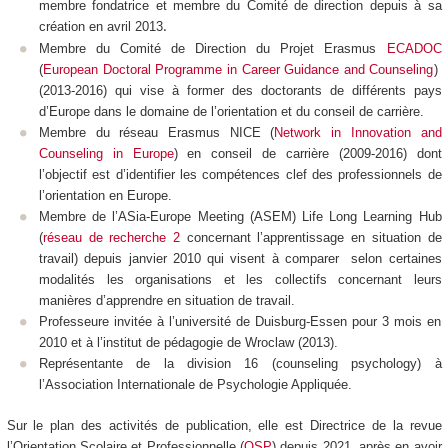
membre fondatrice et membre du Comité de direction depuis à sa
création en avril 2013
.
Membre du Comité de Direction du Projet Erasmus
ECADOC
(
European Doctoral Programme in Career Guidance and Counseling
)
(2013-2016) qui vise à former des doctorants de différents pays
d’Europe dans le domaine de l’orientation et du conseil de carrière.
Membre du réseau Erasmus NICE (
Network in Innovation and
Counseling in Europe
) en conseil de carrière (2009-2016) dont
l’objectif est d’identifier les compétences clef des professionnels de
l’orientation en Europe.
Membre de l’ASia-Europe Meeting (ASEM) Life Long Learning Hub
(
réseau de recherche 2
concernant l’apprentissage en situation de
travail) depuis janvier 2010 qui visent à comparer selon certaines
modalités les organisations et les collectifs concernant leurs
manières d’apprendre en situation de travail.
Professeure invitée à l’université de Duisburg-Essen pour 3 mois en
2010 et à l’institut de pédagogie de Wroclaw (2013).
Représentante de la division 16 (counseling psychology) à
l’Association Internationale de Psychologie Appliquée.
Sur le plan des activités de publication, elle est Directrice de la revue
l’Orientation Scolaire et Professionnelle (
OSP
) depuis 2021, après en avoir