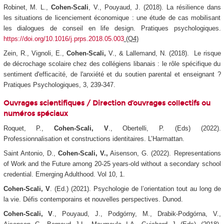
Robinet, M. L.,
Cohen-Scali
, V., Pouyaud, J. (2018). La résilience dans
les situations de licenciement économique : une étude de cas mobilisant
les dialogues de conseil en life design.
Pratiques psychologiques
.
https://doi.org/10.1016/j.prps.2018.05.003
(Q4)
Zein, R., Vignoli, E.,
Cohen-Scali,
V., & Lallemand, N. (2018). Le risque
de décrochage scolaire chez des collégiens libanais : le rôle spécifique du
sentiment d'efficacité, de l'anxiété et du soutien parental et enseignant ?
Pratiques Psychologiques, 3, 239-347.
Ouvrages scientifiques /
Direction d’ouvrages collectifs ou
numéros spéciaux
Roquet, P.,
Cohen-Scali, V
., Obertelli, P. (Eds) (2022).
Professionnalisation et constructions identitaires
. L’Harmattan.
Saint Antonio, D.,
Cohen-Scali, V.,
Aisenson, G. (2022).
Representations
of Work and the Future among 20-25 years-old without a secondary school
credential.
Emerging Adulthood. Vol 10, 1
.
Cohen-Scali, V
. (Ed.) (2021).
Psychologie de l’orientation tout au long de
la vie. Défis contemporains et nouvelles perspectives
. Dunod.
Cohen-Scali, V
., Pouyaud, J., Podgórny, M., Drabik-Podgórna, V.,