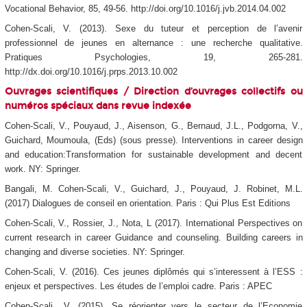
Vocational Behavior, 85, 49-56. http://doi.org/10.1016/j.jvb.2014.04.002
Cohen-Scali, V. (2013). Sexe du tuteur et perception de l’avenir
professionnel de jeunes en alternance : une recherche qualitative.
Pratiques Psychologies, 19, 265-281.
http://dx.doi.org/10.1016/j.prps.2013.10.002
Ouvrages scientifiques /
Direction d’ouvrages collectifs ou
numéros spéciaux dans revue indexée
Cohen-Scali, V., Pouyaud, J., Aisenson, G., Bernaud, J.L., Podgorna, V.,
Guichard, Moumoula, (Eds) (sous presse). Interventions in career design
and education:Transformation for sustainable development and decent
work. NY: Springer.
Bangali, M. Cohen-Scali, V., Guichard, J., Pouyaud, J. Robinet, M.L.
(2017) Dialogues de conseil en orientation. Paris : Qui Plus Est Editions
Cohen-Scali, V., Rossier, J., Nota, L (2017). International Perspectives on
current research in career Guidance and counseling. Building careers in
changing and diverse societies. NY: Springer.
Cohen-Scali, V. (2016). Ces jeunes diplômés qui s’interessent à l’ESS :
enjeux et perspectives. Les études de l’emploi cadre. Paris : APEC
Cohen-Scali., V. (2015). Se réorienter vers le secteur de l’Economie