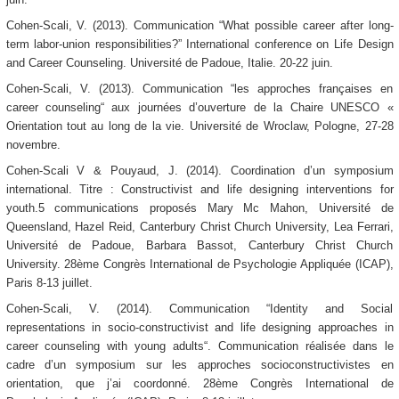
Cohen-Scali, V. (2013). Communication “What possible career after long-
term labor-union responsibilities?” International conference on Life Design
and Career Counseling. Université de Padoue, Italie. 20-22 juin.
Cohen-Scali, V. (2013). Communication “les approches françaises en
career counseling“ aux journées d’ouverture de la Chaire UNESCO «
Orientation tout au long de la vie. Université de Wroclaw, Pologne, 27-28
novembre.
Cohen-Scali V & Pouyaud, J. (2014). Coordination d’un symposium
international. Titre : Constructivist and life designing interventions for
youth.5 communications proposés Mary Mc Mahon, Université de
Queensland, Hazel Reid, Canterbury Christ Church University, Lea Ferrari,
Université de Padoue, Barbara Bassot, Canterbury Christ Church
University. 28ème Congrès International de Psychologie Appliquée (ICAP),
Paris 8-13 juillet.
Cohen-Scali, V. (2014). Communication “Identity and Social
representations in socio-constructivist and life designing approaches in
career counseling with young adults“. Communication réalisée dans le
cadre d’un symposium sur les approches socioconstructivistes en
orientation, que j’ai coordonné. 28ème Congrès International de