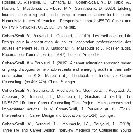
Rossier, J., Aisenson, G., Chhabra, M.,
Cohen-Scali, V
., Di Fabio, A.,
Heslon, C., Masdonati, J., Ribeiro, M.A., San Antonio, D. (2020).
Lifelong
learning, counseling and life designing to promote careers for the future.
Humanistic futures of learning - Perspectives from UNESCO Chairs and
UNITWIN Networks. UNESCO. Online pub.
Cohen-Scali, V
, Pouyaud, J., Guichard, J. (2019). Les méthodes de Life
Design pour la construction de soi et l’orientation professionnelle des
adultes emergent.es. In J. Masdonati, K. Massoudi et J. Rossier (Eds).
Repères pour l’orientation. (pp.19-47). Editions Antipodes.
Cohen-Scali, V
.& Pouyaud, J. (2019).
A career education approach based
on group dialogues to help adolescents and emerging adults in their self-
construction. In K.G. Maree (Ed.).
Handbook of Innovative Career
Counseling
. (pp.405-425). Cham: Springer.
Cohen-Scali, V
, Guichard, J., Aisenson, G., Moumoula, I., Pouyaud, J.,
Aisenson, G, Bernaud, J.L., Moumoula, I., Guichard, J. (2018).
The
UNESCO Life Long Career Counseling Chair Project: Main purposes and
Implemented actions. In V. Cohen-Scali, J. Pouyaud et al., (Eds.).
Interventions in Career Design and Education
. (pp.1-14). Springer.
Cohen-Scali, V
., Bernaud, JL., Moumoula, I.A., Pouyaud, J., (2018).
Three life and Career Design Interview Methods for Counseling Young