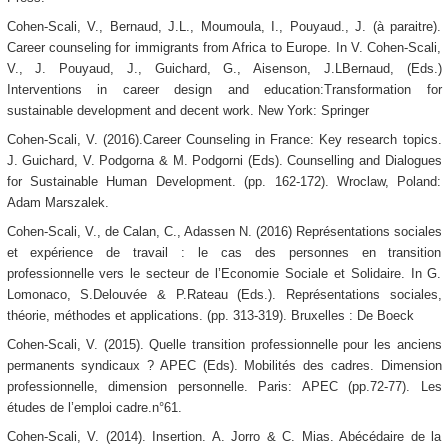
Cohen-Scali, V., Bernaud, J.L., Moumoula, I., Pouyaud., J. (à paraitre).
Career counseling for immigrants from Africa to Europe. In V. Cohen-Scali,
V., J. Pouyaud, J., Guichard, G., Aisenson, J.LBernaud, (Eds.)
Interventions in career design and education:Transformation for
sustainable development and decent work. New York: Springer
Cohen-Scali, V. (2016).Career Counseling in France: Key research topics.
J. Guichard, V. Podgorna & M. Podgorni (Eds). Counselling and Dialogues
for Sustainable Human Development. (pp. 162-172). Wroclaw, Poland:
Adam Marszalek.
Cohen-Scali, V., de Calan, C., Adassen N. (2016) Représentations sociales
et expérience de travail : le cas des personnes en transition
professionnelle vers le secteur de l’Economie Sociale et Solidaire. In G.
Lomonaco, S.Delouvée & P.Rateau (Eds.). Représentations sociales,
théorie, méthodes et applications. (pp. 313-319). Bruxelles : De Boeck
Cohen-Scali, V. (2015). Quelle transition professionnelle pour les anciens
permanents syndicaux ? APEC (Eds). Mobilités des cadres. Dimension
professionnelle, dimension personnelle. Paris: APEC (pp.72-77). Les
études de l’emploi cadre.n°61.
Cohen-Scali, V. (2014). Insertion. A. Jorro & C. Mias. Abécédaire de la