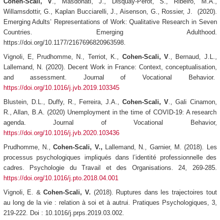
Cohen-Scali, V
., Masdonati, J., Disquay-Perot, S., Ribeiro, M.A.,
Willamsdottir, G., Kaplan Bucciarelli, J., Aisenson, G., Rossier, J. (2020).
Emerging Adults’ Representations of Work: Qualitative Research in Seven
Countries.
Emerging Adulthood
.
https://doi.org/10.1177/2167696820963598.
Vignoli, E, Prudhomme, N., Terriot, K.,
Cohen-Scali, V
., Bernaud, J.L.,
Lallemand, N. (2020). Decent Work in France: Context, conceptualisation,
and assessment.
Journal of Vocational Behavior
.
https://doi.org/10.1016/j.jvb.2019.103345
Blustein, D.L., Duffy, R., Ferreira, J.A.,
Cohen-Scali, V
., Gali Cinamon,
R., Allan, B.A. (2020) Unemployment in the time of COVID-19: A research
agenda.
Journal of Vocational Behavior
,
https://doi.org/10.1016/j.jvb.2020.103436
Prudhomme, N.,
Cohen-Scali, V.,
Lallemand, N., Garnier, M. (2018). Les
processus psychologiques impliqués dans l’identité professionnelle des
cadres.
Psychologie du Travail et des Organisations
. 24, 269-285.
https://doi.org/10.1016/j.pto.2018.04.001
Vignoli, E. &
Cohen-Scali, V.
(2018). Ruptures dans les trajectoires tout
au long de la vie : relation à soi et à autrui.
Pratiques Psychologiques, 3
,
219-222.
Doi : 10.1016/j.prps.2019.03.002.