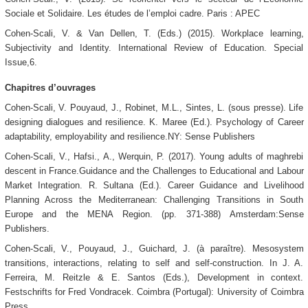
Sociale et Solidaire. Les études de l’emploi cadre. Paris : APEC
Cohen-Scali, V. & Van Dellen, T. (Eds.) (2015). Workplace learning,
Subjectivity and Identity. International Review of Education. Special
Issue,6.
Chapitres d’ouvrages
Cohen-Scali, V. Pouyaud, J., Robinet, M.L., Sintes, L. (sous presse). Life
designing dialogues and resilience. K. Maree (Ed.). Psychology of Career
adaptability, employability and resilience.NY: Sense Publishers
Cohen-Scali, V., Hafsi., A., Werquin, P. (2017). Young adults of maghrebi
descent in France.Guidance and the Challenges to Educational and Labour
Market Integration. R. Sultana (Ed.). Career Guidance and Livelihood
Planning Across the Mediterranean: Challenging Transitions in South
Europe and the MENA Region. (pp. 371-388) Amsterdam:Sense
Publishers.
Cohen-Scali, V., Pouyaud, J., Guichard, J. (à paraître). Mesosystem
transitions, interactions, relating to self and self-construction. In J. A.
Ferreira, M. Reitzle & E. Santos (Eds.), Development in context.
Festschrifts for Fred Vondracek. Coimbra (Portugal): University of Coimbra
Press.