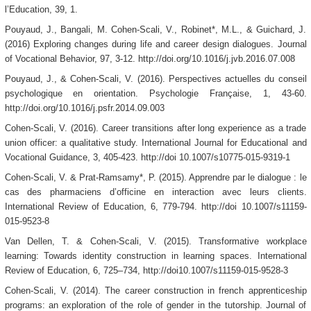
l’Education, 39, 1.
Pouyaud, J., Bangali, M. Cohen-Scali, V., Robinet*, M.L., & Guichard, J.
(2016) Exploring changes during life and career design dialogues. Journal
of Vocational Behavior, 97, 3-12. http://doi.org/10.1016/j.jvb.2016.07.008
Pouyaud, J., & Cohen-Scali, V. (2016). Perspectives actuelles du conseil
psychologique en orientation. Psychologie Française, 1, 43-60.
http://doi.org/10.1016/j.psfr.2014.09.003
Cohen-Scali, V. (2016). Career transitions after long experience as a trade
union officer: a qualitative study. International Journal for Educational and
Vocational Guidance, 3, 405-423. http://doi 10.1007/s10775-015-9319-1
Cohen-Scali, V. & Prat-Ramsamy*, P. (2015). Apprendre par le dialogue : le
cas des pharmaciens d’officine en interaction avec leurs clients.
International Review of Education, 6, 779-794. http://doi 10.1007/s11159-
015-9523-8
Van Dellen, T. & Cohen-Scali, V. (2015). Transformative workplace
learning: Towards identity construction in learning spaces. International
Review of Education, 6, 725–734, http://doi10.1007/s11159-015-9528-3
Cohen-Scali, V. (2014). The career construction in french apprenticeship
programs: an exploration of the role of gender in the tutorship. Journal of