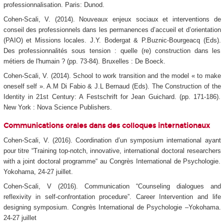
professionnalisation. Paris: Dunod.
Cohen-Scali, V. (2014). Nouveaux enjeux sociaux et interventions de
conseil des professionnels dans les permanences d’accueil et d’orientation
(PAIO) et Missions locales. J.Y. Bodergat & P.Buznic-Bourgeacq (Eds).
Des professionnalités sous tension : quelle (re) construction dans les
métiers de l'humain ? (pp. 73-84). Bruxelles : De Boeck.
Cohen-Scali, V. (2014). School to work transition and the model « to make
oneself self ». A.M Di Fabio & J.L Bernaud (Eds). The Construction of the
Identity in 21st Century: A Festschrift for Jean Guichard. (pp. 171-186).
New York : Nova Science Publishers.
Communications orales dans des colloques internationaux
Cohen-Scali, V. (2016). Coordination d’un symposium international ayant
pour titre “Training top-notch, innovative, international doctoral researchers
with a joint doctoral programme“ au Congrès International de Psychologie.
Yokohama, 24-27 juillet.
Cohen-Scali, V (2016). Communication “Counseling dialogues and
reflexivity in self-confrontation procedure”. Career Intervention and life
designing symposium. Congrès International de Psychologie –Yokohama.
24-27 juillet