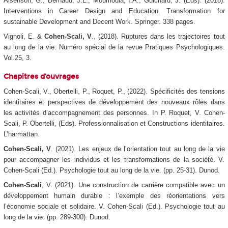
Aisenson, G., Bernaud, J.L., Moumoula, I.A., Guichard, J. (Eds).
(2018).
Interventions in Career Design and Education. Transformation for
sustainable Development and Decent Work
.
Springer. 338 pages.
Vignoli, E. &
Cohen-Scali, V
., (2018). Ruptures dans les trajectoires tout
au long de la vie. Numéro spécial de la revue
Pratiques Psychologiques.
Vol.25, 3.
Chapitres d’ouvrages
Cohen-Scali, V., Obertelli, P., Roquet, P., (2022).
Spécificités des tensions
identitaires et perspectives de développement des nouveaux rôles dans
les activités d’accompagnement des personnes.
In P. Roquet, V. Cohen-
Scali, P. Obertelli, (Eds).
Professionnalisation et Constructions identitaires
.
L’harmattan.
Cohen-Scali, V
. (2021). Les enjeux de l’orientation tout au long de la vie
pour accompagner les individus et les transformations de la société. V.
Cohen-Scali (Ed.).
Psychologie tout au long de la vie.
(pp. 25-31). Dunod.
Cohen-Scali
, V. (2021). Une construction de carrière compatible avec un
développement humain durable : l’exemple des réorientations vers
l’économie sociale et solidaire. V. Cohen-Scali (Ed.).
Psychologie tout au
long de la vie.
(pp. 289-300). Dunod.