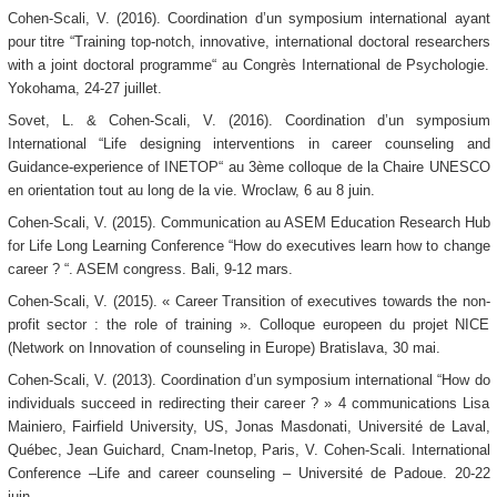
Cohen-Scali, V. (2016). Coordination d’un symposium international ayant
pour titre “Training top-notch, innovative, international doctoral researchers
with a joint doctoral programme“ au Congrès International de Psychologie.
Yokohama, 24-27 juillet.
Sovet, L. & Cohen-Scali, V. (2016). Coordination d’un symposium
International “Life designing interventions in career counseling and
Guidance-experience of INETOP“ au 3ème colloque de la Chaire UNESCO
en orientation tout au long de la vie. Wroclaw, 6 au 8 juin.
Cohen-Scali, V. (2015). Communication au ASEM Education Research Hub
for Life Long Learning Conference “How do executives learn how to change
career ? “. ASEM congress. Bali, 9-12 mars.
Cohen-Scali, V. (2015). « Career Transition of executives towards the non-
profit sector : the role of training ». Colloque europeen du projet NICE
(Network on Innovation of counseling in Europe) Bratislava, 30 mai.
Cohen-Scali, V. (2013). Coordination d’un symposium international “How do
individuals succeed in redirecting their career ? » 4 communications Lisa
Mainiero, Fairfield University, US, Jonas Masdonati, Université de Laval,
Québec, Jean Guichard, Cnam-Inetop, Paris, V. Cohen-Scali. International
Conference –Life and career counseling – Université de Padoue. 20-22
juin.