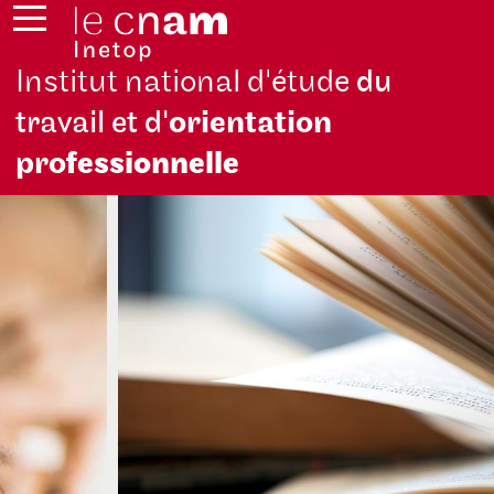
Institut national d'étude
du
travail et d'
orientation
pro
fessionnelle