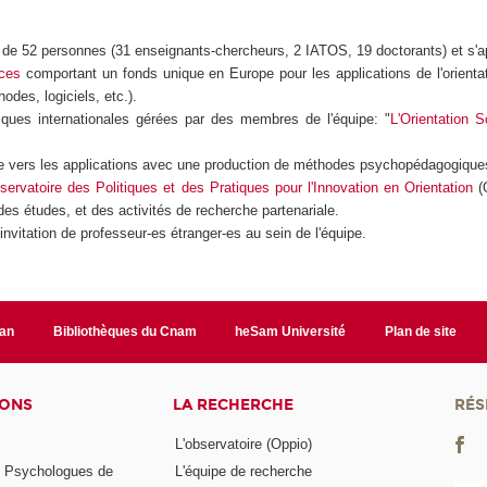
de 52 personnes (31 enseignants-chercheurs, 2 IATOS, 19 doctorants) et s'app
rces
comportant un fonds unique en Europe pour les applications de l'orientat
hodes, logiciels, etc.).
iques internationales gérées par des membres de l'équipe: "
L'Orientation S
 vers les applications avec une production de méthodes psychopédagogiques l
servatoire des Politiques et des Pratiques pour l'Innovation en Orientation
(O
es études, et des activités de recherche partenariale.
'invitation de professeur-es étranger-es au sein de l'équipe.
lan
Bibliothèques du Cnam
heSam Université
Plan de site
IONS
LA RECHERCHE
RÉS
L'observatoire (Oppio)
s Psychologues de
L'équipe de recherche