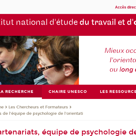
Accès direc
titut national d'étude
du travail et d'
Mieux ac
l'orienta
au l
ong
LA RECHERCHE
CHAIRE UNESCO
LES RESSOURC
he
Les Chercheurs et Formateurs
s de l'équipe de psychologie de l'orientati
artenariats, équipe de psychologie de