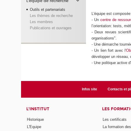
L'équipe de recherche
Outils et partenariats
L'équipe est composée 
Les thèmes de recherche
- Un
centre de ressou
Les membres
l’orientation: tests, mét
Publications et ouvrages
- Deux revues scientif
organisations".
- Une démarche tournée
- Un lien fort avec l'
Ob
développer un réseau, d
- Une politique active d
Infos site
Contacts et p
L'INSTITUT
LES FORMAT
Historique
Les certificats
L'Equipe
La formation de