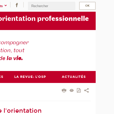
ts
orientation pro
fessionnelle
compagner
tion, tout
 de
la v
ie.
ES
LA REVUE: L'OSP
ACTUALITÉS
 l'orientation