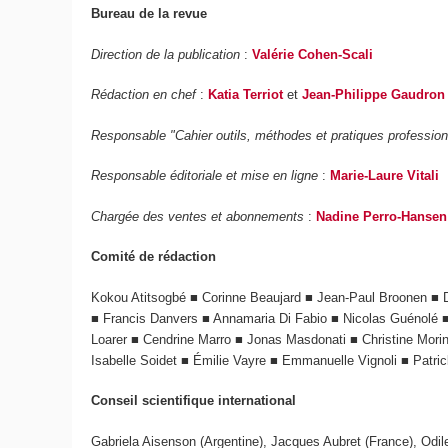
Bureau de la revue
Direction de la publication
:
Valérie Cohen-Scali
Rédaction en chef
:
Katia Terriot
et
Jean-Philippe Gaudron
Responsable "Cahier outils, méthodes et pratiques professionn
Responsable éditoriale et mise en ligne
:
Marie-Laure Vitali
Chargée des ventes et abonnements
:
Nadine Perro-Hansen
Comité de rédaction
Kokou Atitsogbé ■ Corinne Beaujard ■ Jean-Paul Broonen ■ D
■ Francis Danvers ■ Annamaria Di Fabio ■ Nicolas Guénolé
Loarer ■ Cendrine Marro ■ Jonas Masdonati ■ Christine Mori
Isabelle Soidet ■ Émilie Vayre ■ Emmanuelle Vignoli ■ Patri
Conseil scientifique international
Gabriela Aisenson (Argentine), Jacques Aubret (France), Odile