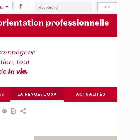
ts
orientation pro
fessionnelle
compagner
tion, tout
 de
la v
ie.
ES
LA REVUE: L'OSP
ACTUALITÉS