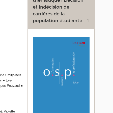
thématique : Décision
et indécision de
carrières de la
population étudiante - 1
ne Croity-Belz
er ■ Even
cques Pouyaud ■
), Violette