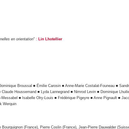
elles en orientation
" :
Lin Lhotellier
ominique Broussal ■ Émilie Carosin ■ Anne-Marie Costalat-Founeau ■ Sandri
 ■ Claude Houssemand ■ Lyda Lannegrand ■ Nimrod Levin ■ Dominique Lhuili
n-Messabel ■ Isabelle Olry-Louis ■ Frédérique Pigeyre ■ Anne Pignault ■ Ja
ck Werquin
 Bourguignon (France), Pierre Coslin (France), Jean-Pierre Dauwalder (Suisse