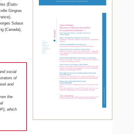
les (États-
celle Gingras
rance),
eorges Solaux
ng (Canada),
and social
trators of
hool and
from the
al
OP), which