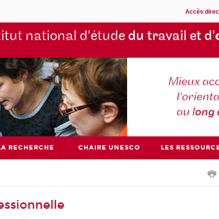
Accès direc
titut national d'étude
du travail et d'
Mieux ac
l'orienta
au l
ong
LA RECHERCHE
CHAIRE UNESCO
LES RESSOURC
fessionnelle