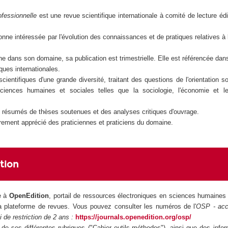
ofessionnelle
est une revue scientifique internationale à comité de lecture édit
onne intéressée par l'évolution des connaissances et de pratiques relatives à l'
e dans son domaine, sa publication est trimestrielle. Elle est référencée dans
ques internationales.
cientifiques d'une grande diversité, traitant des questions de l'orientation so
sciences humaines et sociales telles que la sociologie, l'économie et 
des résumés de thèses soutenues et des analyses critiques d'ouvrage.
èrement apprécié des praticiennes et praticiens du domaine.
ition
e à
OpenEdition
, portail de ressources électroniques en sciences humaines 
a plateforme de revues. Vous pouvez consulter les numéros de l'
OSP - acc
i de restriction de 2 ans :
https://journals.openedition.org/osp/
de ses différentes rubriques ("Cahier outils-méthodes"), ainsi que des infor