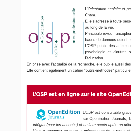
L
'Orientation scolaire et pr
Cnam.
Elle s'adresse à toute pers
au long de la vie.
Principale revue francophon
bases de données scientifi
L'OSP publie des articles s
psychologie et d'autres 
l'éducation.
En prise avec l'actualité de la recherche, elle publie aussi 
Elle contient également un cahier "outils-méthodes" particuli
L'OSP est en ligne sur le site OpenEd
L
'OSP
est consultable grâc
sur OpenEdition Journals, l
intégral (pour les abonnés) et en libre-accès après un déla
Vous y trouverez en outre la présentation de la revue et 