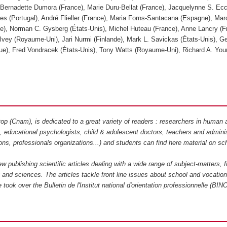
 Bernadette Dumora (France), Marie Duru-Bellat (France), Jacquelynne S. Ecc
es (Portugal), André Flieller (France), Maria Forns-Santacana (Espagne), Mar
e), Norman C. Gysberg (États-Unis), Michel Huteau (France), Anne Lancry (F
lvey (Royaume-Uni), Jari Nurmi (Finlande), Mark L. Savickas (États-Unis), G
ue), Fred Vondracek (États-Unis), Tony Watts (Royaume-Uni), Richard A. You
netop (Cnam), is dedicated to a great variety of readers : researchers in human 
s, educational psychologists, child & adolescent doctors, teachers and adminis
ons, professionals organizations...) and students can find here material on sc
iew publishing scientific articles dealing with a wide range of subject-matters, 
and sciences. The articles tackle front line issues about school and vocation
 took over the Bulletin de l'Institut national d'orientation professionnelle (BIN