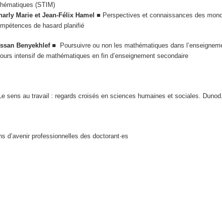
athématiques (STIM)
harly Marie et Jean-Félix Hamel
■ Perspectives et connaissances des mon
ompétences de hasard planifié
Hassan Benyekhlef
■
Poursuivre ou non les mathématiques dans l’enseigneme
 cours intensif de mathématiques en fin d’enseignement secondaire
Le sens au travail : regards croisés en sciences humaines et sociales. Dunod
ons d’avenir professionnelles des doctorant·es