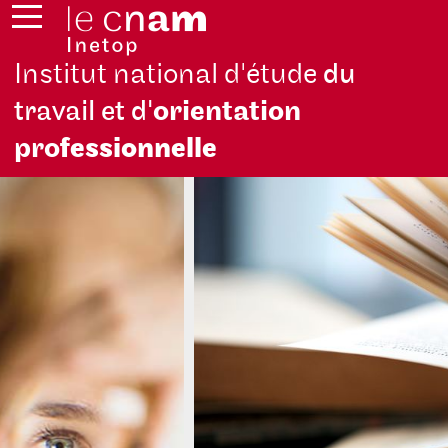
Institut national d'étude
du
travail et d'
orientation
pro
fessionnelle