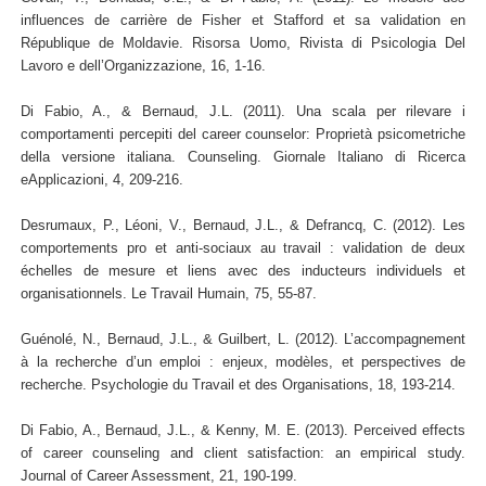
influences de carrière de Fisher et Stafford et sa validation en
République de Moldavie. Risorsa Uomo, Rivista di Psicologia Del
Lavoro e dell’Organizzazione, 16, 1-16.
Di Fabio, A., & Bernaud, J.L. (2011). Una scala per rilevare i
comportamenti percepiti del career counselor: Proprietà psicometriche
della versione italiana. Counseling. Giornale Italiano di Ricerca
eApplicazioni, 4, 209-216.
Desrumaux, P., Léoni, V., Bernaud, J.L., & Defrancq, C. (2012). Les
comportements pro et anti-sociaux au travail : validation de deux
échelles de mesure et liens avec des inducteurs individuels et
organisationnels. Le Travail Humain, 75, 55-87.
Guénolé, N., Bernaud, J.L., & Guilbert, L. (2012). L’accompagnement
à la recherche d’un emploi : enjeux, modèles, et perspectives de
recherche. Psychologie du Travail et des Organisations, 18, 193-214.
Di Fabio, A., Bernaud, J.L., & Kenny, M. E. (2013). Perceived effects
of career counseling and client satisfaction: an empirical study.
Journal of Career Assessment, 21, 190-199.