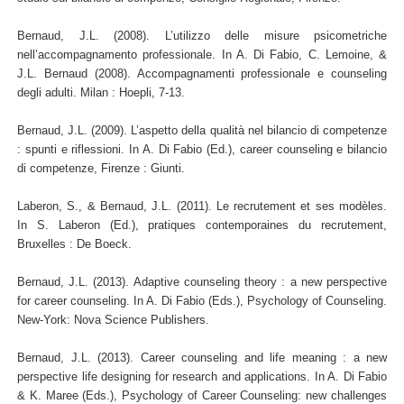
Bernaud, J.L. (2008). L’utilizzo delle misure psicometriche
nell’accompagnamento professionale. In A. Di Fabio, C. Lemoine, &
J.L. Bernaud (2008). Accompagnamenti professionale e counseling
degli adulti. Milan : Hoepli, 7-13.
Bernaud, J.L. (2009). L’aspetto della qualità nel bilancio di competenze
: spunti e riflessioni. In A. Di Fabio (Ed.), career counseling e bilancio
di competenze, Firenze : Giunti.
Laberon, S., & Bernaud, J.L. (2011). Le recrutement et ses modèles.
In S. Laberon (Ed.), pratiques contemporaines du recrutement,
Bruxelles : De Boeck.
Bernaud, J.L. (2013). Adaptive counseling theory : a new perspective
for career counseling. In A. Di Fabio (Eds.), Psychology of Counseling.
New-York: Nova Science Publishers.
Bernaud, J.L. (2013). Career counseling and life meaning : a new
perspective life designing for research and applications. In A. Di Fabio
& K. Maree (Eds.), Psychology of Career Counseling: new challenges