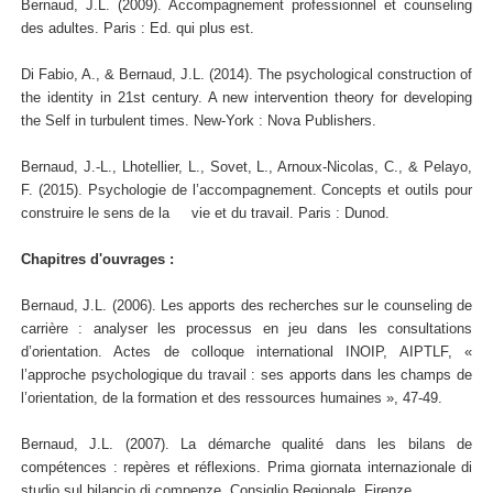
Bernaud, J.L. (2009). Accompagnement professionnel et counseling
des adultes. Paris : Ed. qui plus est.
Di Fabio, A., & Bernaud, J.L. (2014). The psychological construction of
the identity in 21st century. A new intervention theory for developing
the Self in turbulent times. New-York : Nova Publishers.
Bernaud, J.-L., Lhotellier, L., Sovet, L., Arnoux-Nicolas, C., & Pelayo,
F. (2015). Psychologie de l’accompagnement. Concepts et outils pour
construire le sens de la vie et du travail. Paris : Dunod.
Chapitres d'ouvrages :
Bernaud, J.L. (2006). Les apports des recherches sur le counseling de
carrière : analyser les processus en jeu dans les consultations
d’orientation. Actes de colloque international INOIP, AIPTLF, «
l’approche psychologique du travail : ses apports dans les champs de
l’orientation, de la formation et des ressources humaines », 47-49.
Bernaud, J.L. (2007). La démarche qualité dans les bilans de
compétences : repères et réflexions. Prima giornata internazionale di
studio sul bilancio di compenze, Consiglio Regionale, Firenze.