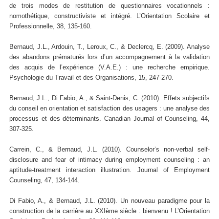
de trois modes de restitution de questionnaires vocationnels :
nomothétique, constructiviste et intégré. L’Orientation Scolaire et
Professionnelle, 38, 135-160.
Bernaud, J.L., Ardouin, T., Leroux, C., & Declercq, E. (2009). Analyse
des abandons prématurés lors d’un accompagnement à la validation
des acquis de l’expérience (V.A.E.) : une recherche empirique.
Psychologie du Travail et des Organisations, 15, 247-270.
Bernaud, J.L., Di Fabio, A., & Saint-Denis, C. (2010). Effets subjectifs
du conseil en orientation et satisfaction des usagers : une analyse des
processus et des déterminants. Canadian Journal of Counseling, 44,
307-325.
Carrein, C., & Bernaud, J.L. (2010). Counselor’s non-verbal self-
disclosure and fear of intimacy during employment counseling : an
aptitude-treatment interaction illustration. Journal of Employment
Counseling, 47, 134-144.
Di Fabio, A., & Bernaud, J.L. (2010). Un nouveau paradigme pour la
construction de la carrière au XXIème siècle : bienvenu ! L’Orientation