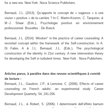
for a new era. New-York: Nova Science Publishers.
Bernaud, J.L. (2013). Qu’apporte le concept de « sagesse » à une
vision « positive » de la carrière ? In C. Martin-Krumm, C. Tarquinio, &
M.-J. Shaar (Eds.), Psychologie positive en environnement
professionnel. Bruxelles : De Boeck.
Bernaud, J.L. (2014). Wisdom" in the practice of career counseling: A
revisited concept within the framework of the Self-construction. In A.
Di Fabio, A & J.L. Bernaud, J.L. (Eds.), The psychological
construction of the identity in 21st century. A new intervention theory
for developing the Self in turbulent times. New-York : Nova Publishers.
Articles parus, à paraître dans des revues scientifiques à comité
de lecture :
Bernaud, J.L., Gaudron, J.P., & Lemoine, C. (2006). Effects of career
counseling on French adults: an experimental study. Career
Development Quarterly, 54, 241-256.
Bernaud, J.L., & Robert, S. (2006). I determinanti dell’effeto barnum