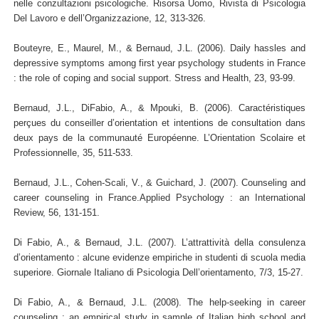
nelle conzultazioni psicologiche. Risorsa Uomo, Rivista di Psicologia
Del Lavoro e dell’Organizzazione, 12, 313-326.
Bouteyre, E., Maurel, M., & Bernaud, J.L. (2006). Daily hassles and
depressive symptoms among first year psychology students in France
: the role of coping and social support. Stress and Health, 23, 93-99.
Bernaud, J.L., DiFabio, A., & Mpouki, B. (2006). Caractéristiques
perçues du conseiller d’orientation et intentions de consultation dans
deux pays de la communauté Européenne. L’Orientation Scolaire et
Professionnelle, 35, 511-533.
Bernaud, J.L., Cohen-Scali, V., & Guichard, J. (2007). Counseling and
career counseling in France.Applied Psychology : an International
Review, 56, 131-151.
Di Fabio, A., & Bernaud, J.L. (2007). L’attrattività della consulenza
d’orientamento : alcune evidenze empiriche in studenti di scuola media
superiore. Giornale Italiano di Psicologia Dell’orientamento, 7/3, 15-27.
Di Fabio, A., & Bernaud, J.L. (2008). The help-seeking in career
counseling : an empirical study in sample of Italian high school and