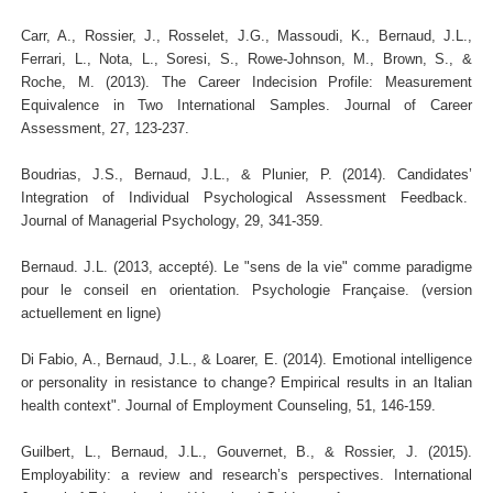
Carr, A., Rossier, J., Rosselet, J.G., Massoudi, K., Bernaud, J.L.,
Ferrari, L., Nota, L., Soresi, S., Rowe-Johnson, M., Brown, S., &
Roche, M. (2013). The Career Indecision Profile: Measurement
Equivalence in Two International Samples. Journal of Career
Assessment, 27, 123-237.
Boudrias, J.S., Bernaud, J.L., & Plunier, P. (2014). Candidates’
Integration of Individual Psychological Assessment Feedback.
Journal of Managerial Psychology, 29, 341-359.
Bernaud. J.L. (2013, accepté). Le "sens de la vie" comme paradigme
pour le conseil en orientation. Psychologie Française. (version
actuellement en ligne)
Di Fabio, A., Bernaud, J.L., & Loarer, E. (2014). Emotional intelligence
or personality in resistance to change? Empirical results in an Italian
health context". Journal of Employment Counseling, 51, 146-159.
Guilbert, L., Bernaud, J.L., Gouvernet, B., & Rossier, J. (2015).
Employability: a review and research’s perspectives. International