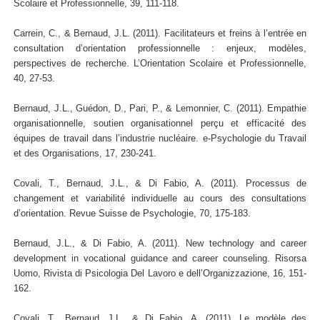
Scolaire et Professionnelle, 39, 111-118.
Carrein, C., & Bernaud, J.L. (2011). Facilitateurs et freins à l’entrée en
consultation d’orientation professionnelle : enjeux, modèles,
perspectives de recherche. L’Orientation Scolaire et Professionnelle,
40, 27-53.
Bernaud, J.L., Guédon, D., Pari, P., & Lemonnier, C. (2011). Empathie
organisationnelle, soutien organisationnel perçu et efficacité des
équipes de travail dans l’industrie nucléaire. e-Psychologie du Travail
et des Organisations, 17, 230-241.
Covali, T., Bernaud, J.L., & Di Fabio, A. (2011). Processus de
changement et variabilité individuelle au cours des consultations
d’orientation. Revue Suisse de Psychologie, 70, 175-183.
Bernaud, J.L., & Di Fabio, A. (2011). New technology and career
development in vocational guidance and career counseling. Risorsa
Uomo, Rivista di Psicologia Del Lavoro e dell’Organizzazione, 16, 151-
162.
Covali, T., Bernaud, J.L., & Di Fabio, A. (2011). Le modèle des