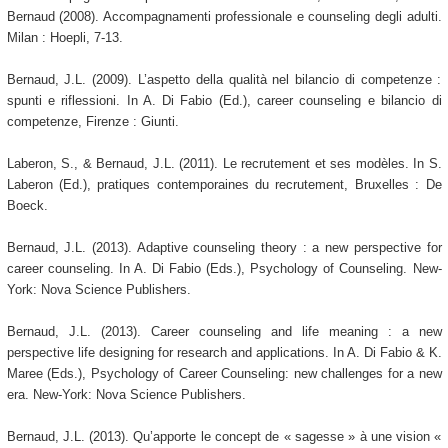
Bernaud (2008). Accompagnamenti professionale e counseling degli adulti.
Milan : Hoepli, 7-13.
Bernaud, J.L. (2009). L’aspetto della qualità nel bilancio di competenze :
spunti e riflessioni. In A. Di Fabio (Ed.), career counseling e bilancio di
competenze, Firenze : Giunti.
Laberon, S., & Bernaud, J.L. (2011). Le recrutement et ses modèles. In S.
Laberon (Ed.), pratiques contemporaines du recrutement, Bruxelles : De
Boeck.
Bernaud, J.L. (2013). Adaptive counseling theory : a new perspective for
career counseling. In A. Di Fabio (Eds.), Psychology of Counseling. New-
York: Nova Science Publishers.
Bernaud, J.L. (2013). Career counseling and life meaning : a new
perspective life designing for research and applications. In A. Di Fabio & K.
Maree (Eds.), Psychology of Career Counseling: new challenges for a new
era. New-York: Nova Science Publishers.
Bernaud, J.L. (2013). Qu’apporte le concept de « sagesse » à une vision «