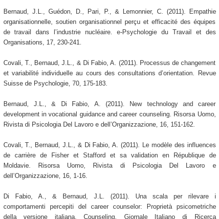
Bernaud, J.L., Guédon, D., Pari, P., & Lemonnier, C. (2011). Empathie
organisationnelle, soutien organisationnel perçu et efficacité des équipes
de travail dans l’industrie nucléaire. e-Psychologie du Travail et des
Organisations, 17, 230-241.
Covali, T., Bernaud, J.L., & Di Fabio, A. (2011). Processus de changement
et variabilité individuelle au cours des consultations d’orientation. Revue
Suisse de Psychologie, 70, 175-183.
Bernaud, J.L., & Di Fabio, A. (2011). New technology and career
development in vocational guidance and career counseling. Risorsa Uomo,
Rivista di Psicologia Del Lavoro e dell’Organizzazione, 16, 151-162.
Covali, T., Bernaud, J.L., & Di Fabio, A. (2011). Le modèle des influences
de carrière de Fisher et Stafford et sa validation en République de
Moldavie. Risorsa Uomo, Rivista di Psicologia Del Lavoro e
dell’Organizzazione, 16, 1-16.
Di Fabio, A., & Bernaud, J.L. (2011). Una scala per rilevare i
comportamenti percepiti del career counselor: Proprietà psicometriche
della versione italiana. Counseling. Giornale Italiano di Ricerca