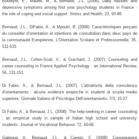
Bouteyre, E., Maurel, M., & Bernaud, J.L. (2006). Daily hassles and
depressive symptoms among first year psychology students in France :
the role of coping and social support. Stress and Health, 23, 93-99.
Bernaud, J.L., DiFabio, A., & Mpouki, B. (2006). Caractéristiques perçues
du conseiller d’orientation et intentions de consultation dans deux pays de
la communauté Européenne. L’Orientation Scolaire et Professionnelle, 35,
511-533.
Bernaud, J.L., Cohen-Scali, V., & Guichard, J. (2007). Counseling and
career counseling in France.Applied Psychology : an International Review,
56, 131-151.
Di Fabio, A., & Bernaud, J.L. (2007). L’attrattività della consulenza
d’orientamento : alcune evidenze empiriche in studenti di scuola media
superiore. Giornale Italiano di Psicologia Dell’orientamento, 7/3, 15-27.
Di Fabio, A., & Bernaud, J.L. (2008). The help-seeking in career counseling
: an empirical study in sample of Italian high school and university
students. Journal of Vocational Behavior, 72, 60-66.
Galiegue, A., Bernaud, J.L., & Carrein, C. (2008). Conseguenze