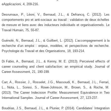
eApplicazioni, 4, 209-216.
Desrumaux, P., Léoni, V., Bernaud, J.L., & Defrancq, C. (2012). Les
comportements pro et anti-sociaux au travail : validation de deux échelles
de mesure et liens avec des inducteurs individuels et organisationnels. Le
Travail Humain, 75, 55-87.
Guénolé, N., Bernaud, J.L., & Guilbert, L. (2012). L’accompagnement à la
recherche d’un emploi : enjeux, modèles, et perspectives de recherche.
Psychologie du Travail et des Organisations, 18, 193-214.
Di Fabio, A., Bernaud, J.L., & Kenny, M. E. (2013). Perceived effects of
career counseling and client satisfaction: an empirical study. Journal of
Career Assessment, 21, 190-199.
Carr, A., Rossier, J., Rosselet, J.G., Massoudi, K., Bernaud, J.L., Ferrari,
L., Nota, L., Soresi, S., Rowe-Johnson, M., Brown, S., & Roche, M.
(2013). The Career Indecision Profile: Measurement Equivalence in Two
International Samples. Journal of Career Assessment, 27, 123-237.
Boudrias, J.S., Bernaud, J.L., & Plunier, P. (2014). Candidates’ Integration