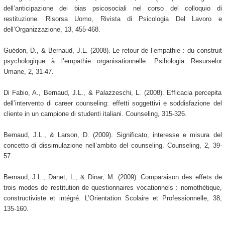
dell’anticipazione dei bias psicosociali nel corso del colloquio di
restituzione. Risorsa Uomo, Rivista di Psicologia Del Lavoro e
dell’Organizzazione, 13, 455-468.
Guédon, D., & Bernaud, J.L. (2008). Le retour de l’empathie : du construit
psychologique à l’empathie organisationnelle. Psihologia Resurselor
Umane, 2, 31-47.
Di Fabio, A., Bernaud, J.L., & Palazzeschi, L. (2008). Efficacia percepita
dell’intervento di career counseling: effetti soggettivi e soddisfazione del
cliente in un campione di studenti italiani. Counseling, 315-326.
Bernaud, J.L., & Larson, D. (2009). Significato, interesse e misura del
concetto di dissimulazione nell’ambito del counseling. Counseling, 2, 39-
57.
Bernaud, J.L., Danet, L., & Dinar, M. (2009). Comparaison des effets de
trois modes de restitution de questionnaires vocationnels : nomothétique,
constructiviste et intégré. L’Orientation Scolaire et Professionnelle, 38,
135-160.