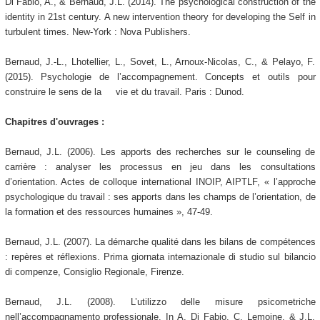
Di Fabio, A., & Bernaud, J.L. (2014). The psychological construction of the
identity in 21st century. A new intervention theory for developing the Self in
turbulent times. New-York : Nova Publishers.
Bernaud, J.-L., Lhotellier, L., Sovet, L., Arnoux-Nicolas, C., & Pelayo, F.
(2015). Psychologie de l’accompagnement. Concepts et outils pour
construire le sens de la vie et du travail. Paris : Dunod.
Chapitres d'ouvrages :
Bernaud, J.L. (2006). Les apports des recherches sur le counseling de
carrière : analyser les processus en jeu dans les consultations
d’orientation. Actes de colloque international INOIP, AIPTLF, « l’approche
psychologique du travail : ses apports dans les champs de l’orientation, de
la formation et des ressources humaines », 47-49.
Bernaud, J.L. (2007). La démarche qualité dans les bilans de compétences
: repères et réflexions. Prima giornata internazionale di studio sul bilancio
di compenze, Consiglio Regionale, Firenze.
Bernaud, J.L. (2008). L’utilizzo delle misure psicometriche
nell’accompagnamento professionale. In A. Di Fabio, C. Lemoine, & J.L.