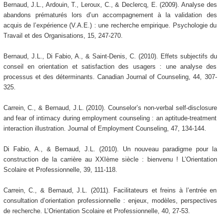
Bernaud, J.L., Ardouin, T., Leroux, C., & Declercq, E. (2009). Analyse des
abandons prématurés lors d’un accompagnement à la validation des
acquis de l’expérience (V.A.E.) : une recherche empirique. Psychologie du
Travail et des Organisations, 15, 247-270.
Bernaud, J.L., Di Fabio, A., & Saint-Denis, C. (2010). Effets subjectifs du
conseil en orientation et satisfaction des usagers : une analyse des
processus et des déterminants. Canadian Journal of Counseling, 44, 307-
325.
Carrein, C., & Bernaud, J.L. (2010). Counselor’s non-verbal self-disclosure
and fear of intimacy during employment counseling : an aptitude-treatment
interaction illustration. Journal of Employment Counseling, 47, 134-144.
Di Fabio, A., & Bernaud, J.L. (2010). Un nouveau paradigme pour la
construction de la carrière au XXIème siècle : bienvenu ! L’Orientation
Scolaire et Professionnelle, 39, 111-118.
Carrein, C., & Bernaud, J.L. (2011). Facilitateurs et freins à l’entrée en
consultation d’orientation professionnelle : enjeux, modèles, perspectives
de recherche. L’Orientation Scolaire et Professionnelle, 40, 27-53.