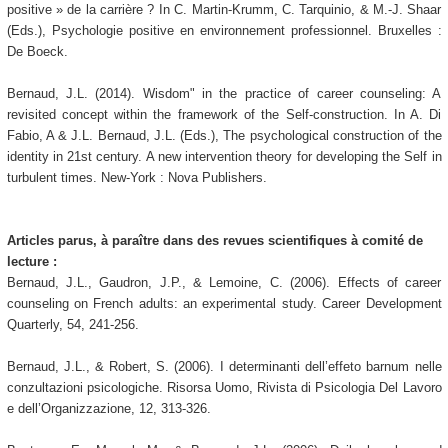
positive » de la carrière ? In C. Martin-Krumm, C. Tarquinio, & M.-J. Shaar
(Eds.), Psychologie positive en environnement professionnel. Bruxelles :
De Boeck.
Bernaud, J.L. (2014). Wisdom" in the practice of career counseling: A
revisited concept within the framework of the Self-construction. In A. Di
Fabio, A & J.L. Bernaud, J.L. (Eds.), The psychological construction of the
identity in 21st century. A new intervention theory for developing the Self in
turbulent times. New-York : Nova Publishers.
Articles parus, à paraître dans des revues scientifiques à comité de
lecture :
Bernaud, J.L., Gaudron, J.P., & Lemoine, C. (2006). Effects of career
counseling on French adults: an experimental study. Career Development
Quarterly, 54, 241-256.
Bernaud, J.L., & Robert, S. (2006). I determinanti dell’effeto barnum nelle
conzultazioni psicologiche. Risorsa Uomo, Rivista di Psicologia Del Lavoro
e dell’Organizzazione, 12, 313-326.