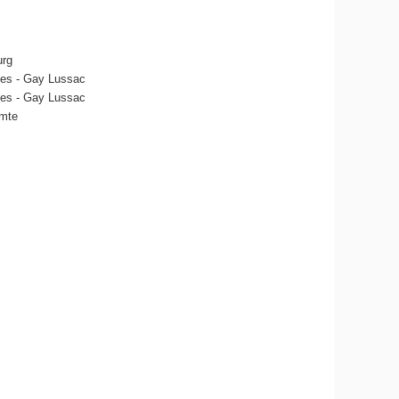
urg
ques - Gay Lussac
ques - Gay Lussac
omte