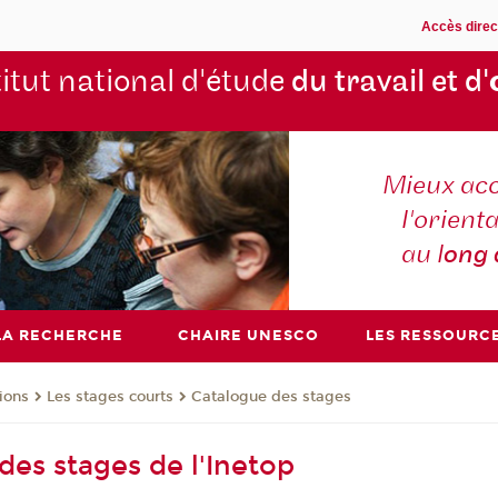
Accès direc
titut national d'étude
du travail et d'
Mieux ac
l'orienta
au l
ong
LA RECHERCHE
CHAIRE UNESCO
LES RESSOURC
ions
Les stages courts
Catalogue des stages
des stages de l'Inetop