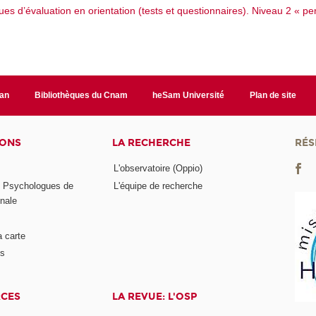
iques d’évaluation en orientation (tests et questionnaires). Niveau 2 «
lan
Bibliothèques du Cnam
heSam Université
Plan de site
IONS
LA RECHERCHE
RÉS
L'observatoire (Oppio)
s Psychologues de
L'équipe de recherche
onale
a carte
ts
RCES
LA REVUE: L'OSP