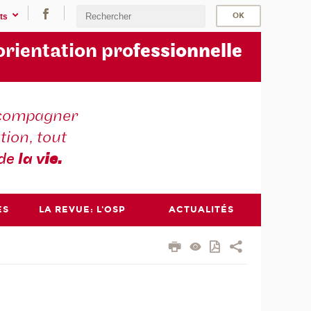
ts
orientation pro
fessionnelle
compagner
tion, tout
 de
la v
ie.
ES
LA REVUE: L'OSP
ACTUALITÉS