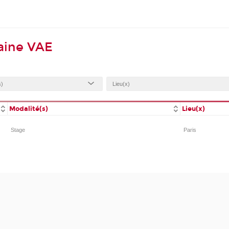
aine VAE
Modalité(s)
Lieu(x)
Stage
Paris