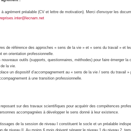
à agrément préalable (CV et lettre de motivation). Merci d'envoyer les docu
reprises.inter@lecnam.net
es de référence des approches « sens de la vie » et « sens du travail » et leur
en orientation professionnelle.
es nouveaux outils (supports, questionnaires, méthodes) pour faire émerger la 
 de la vie.
place un dispositif d’accompagnement au « sens de la vie / sens du travail » 
compagnement à une transition professionnelle.
e reposant sur des travaux scientifiques pour acquérir des compétences profe
 personnes accompagnées à développer le sens donné à leur existence.
ssages de la session de niveau I constituent le socle et un préalable indisp
ion de niveau II. Au moins 6 mois doivent séparer le niveau 1 du niveau 2, te