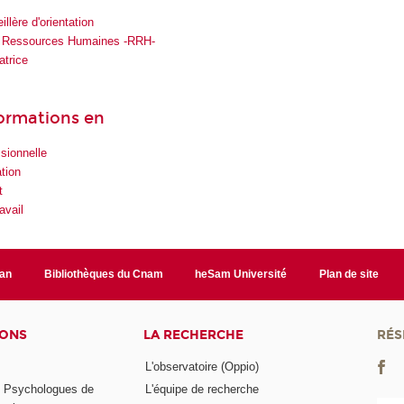
illère d'orientation
 Ressources Humaines -RRH-
atrice
formations en
ssionnelle
ation
t
avail
lan
Bibliothèques du Cnam
heSam Université
Plan de site
IONS
LA RECHERCHE
RÉS
L'observatoire (Oppio)
s Psychologues de
L'équipe de recherche