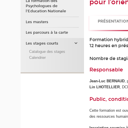
pour l’orie
La formation des
Psychologues de
l'Education Nationale
PRÉSENTATIO
Les masters
Les parcours à la carte
Formation hybri
Les stages courts
12 heures en prés
Catalogue des stages
Calendrier
Nombre de stagi
Responsable
Jean-Luc BERNAUD
,
Lin LHOTELLIER
, DC
Public, conditi
Cette formation est ouv
des ressources humain
Inscription soumise à