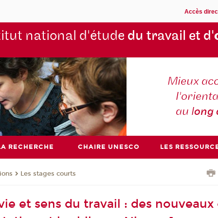
Accès direc
titut national d'étude
du travail et d'
Mieux ac
l'orienta
au l
ong
LA RECHERCHE
CHAIRE UNESCO
LES RESSOURC
ions
Les stages courts
vie et sens du travail : des nouveaux 