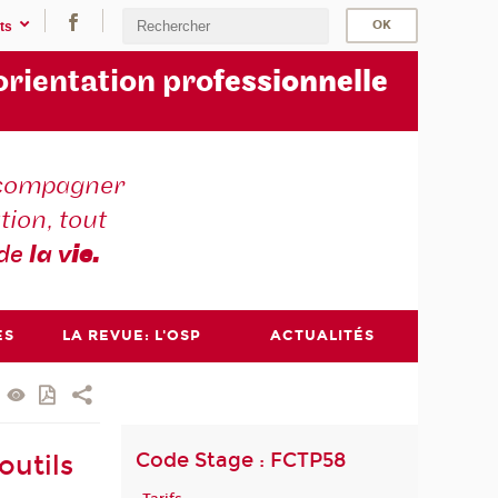
ts
orientation pro
fessionnelle
compagner
tion, tout
 de
la v
ie.
ES
LA REVUE: L'OSP
ACTUALITÉS
Code Stage : FCTP58
outils