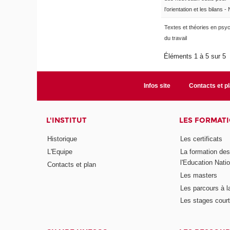
l’orientation et les bilans -
Textes et théories en psy
du travail
Éléments 1 à 5 sur 5
Infos site
Contacts et p
L'INSTITUT
LES FORMAT
Historique
Les certificats
L'Equipe
La formation de
l'Education Nati
Contacts et plan
Les masters
Les parcours à l
Les stages cour