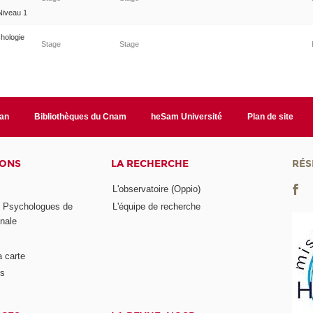
 Niveau 1
chologie
Stage
Stage
lan
Bibliothèques du Cnam
heSam Université
Plan de site
IONS
LA RECHERCHE
RÉS
L'observatoire (Oppio)
s Psychologues de
L'équipe de recherche
onale
a carte
ts