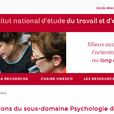
Accès direc
titut national d'étude
du travail et d'
Mieux ac
l'orienta
au l
ong
LA RECHERCHE
CHAIRE UNESCO
LES RESSOURC
ions
ions du sous-domaine Psychologie du