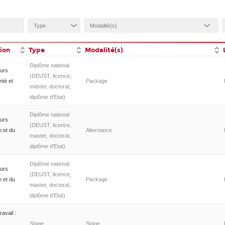
tion
Type
Modalité(s)
Diplôme national
urs
(DEUST, licence,
nté et
Package
master, doctorat,
diplôme d'Etat)
Diplôme national
urs
(DEUST, licence,
n et du
Alternance
master, doctorat,
diplôme d'Etat)
Diplôme national
urs
(DEUST, licence,
n et du
Package
master, doctorat,
diplôme d'Etat)
avail :
Stage
Stage