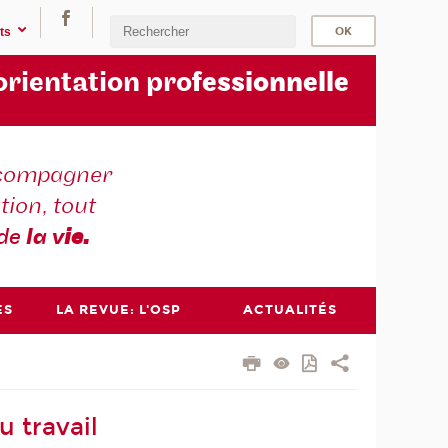
ts
orientation pro
fessionnelle
compagner
tion, tout
 de
la v
ie.
ES
LA REVUE: L'OSP
ACTUALITÉS
 travail