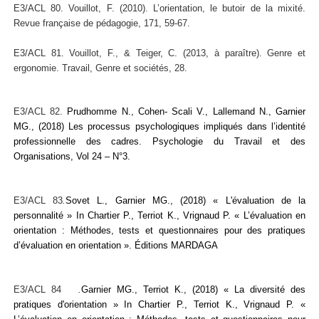
E3/ACL 80. Vouillot, F. (2010). L’orientation, le butoir de la mixité.
Revue française de pédagogie, 171, 59-67.
E3/ACL 81. Vouillot, F., & Teiger, C. (2013, à paraître). Genre et
ergonomie. Travail, Genre et sociétés, 28.
E3/ACL 82.
Prudhomme N., Cohen- Scali V., Lallemand N., Garnier
MG., (2018) Les processus psychologiques impliqués dans l’identité
professionnelle des cadres. Psychologie du Travail et des
Organisations, Vol 24 – N°3.
E3/ACL
83
.
Sovet L., Garnier MG., (2018)
« L'évaluation de la
personnalité »
In Chartier P., Terriot K., Vrignaud P. « L’évaluation en
orientation : Méthodes, tests et questionnaires pour des pratiques
d’évaluation en orientation ». Éditions MARDAGA
E3/ACL 84
.
Garnier MG., Terriot K., (2018) « La diversité des
pratiques d'orientation » In Chartier P., Terriot K., Vrignaud P. «