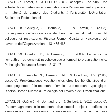
E3/ACL 27. Forner, Y., & Dulu, O. (2012, accepté). Eco Sup: Une
échelle de compétences en orientation dans l'enseignement supérieur :
la maturité de carrière des étudiants à l'université. L'Orientation
Scolaire et Professionnelle.
E3/ACL 28. Galiegue, A., Bernaud, J.L., & Carrein, C. (2008).
Conseguenze dell’anticipazione dei bias psicosociali nel corso del
colloquio di restituzione. Risorsa Uomo, Rivista di Psicologia Del
Lavoro e dell’Organizzazione, 13, 455-468.
E3/ACL 29. Guédon, D., & Bernaud, J.L. (2008). Le retour de
l’empathie : du construit psychologique à l’empathie organisationnelle.
Psihologia Resurselor Umane, 2, 31-47.
E3/ACL 30. Guénolé, N., Bernaud. J-L., & Boudrias, J.S. (2012,
accepté). Problématiques vocationnelles chez les bénéficiaires d’un
accompagnement à la recherche d’emploi : une approche typologique.
Risorsa Uomo : Rivista di Psicologia del Lavoro e dell’Organizzazione.
E3/ACL 31. Guénolé, N., Bernaud, J.L., & Guilbert, L. (2012, accepté).
L’accompagnement à la recherche d’un emploi : enjeux, modèles, et