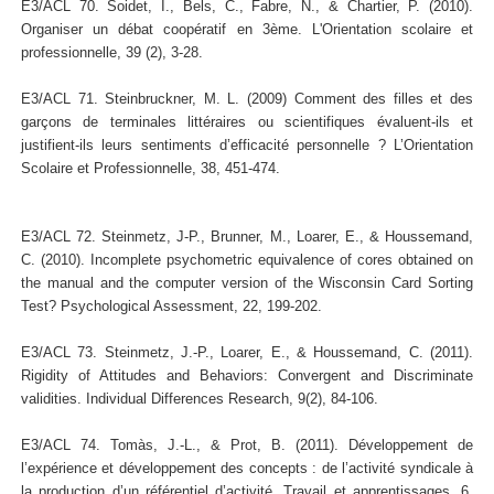
E3/ACL 70. Soidet, I., Bels, C., Fabre, N., & Chartier, P. (2010).
Organiser un débat coopératif en 3ème. L'Orientation scolaire et
professionnelle, 39 (2), 3-28.
E3/ACL 71. Steinbruckner, M. L. (2009) Comment des filles et des
garçons de terminales littéraires ou scientifiques évaluent-ils et
justifient-ils leurs sentiments d’efficacité personnelle ? L’Orientation
Scolaire et Professionnelle, 38, 451-474.
E3/ACL 72. Steinmetz, J-P., Brunner, M., Loarer, E., & Houssemand,
C. (2010). Incomplete psychometric equivalence of cores obtained on
the manual and the computer version of the Wisconsin Card Sorting
Test? Psychological Assessment, 22, 199-202.
E3/ACL 73. Steinmetz, J.-P., Loarer, E., & Houssemand, C. (2011).
Rigidity of Attitudes and Behaviors: Convergent and Discriminate
validities. Individual Differences Research, 9(2), 84-106.
E3/ACL 74. Tomàs, J.-L., & Prot, B. (2011). Développement de
l’expérience et développement des concepts : de l’activité syndicale à
la production d’un référentiel d’activité. Travail et apprentissages, 6,