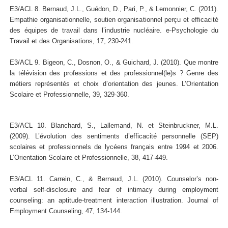
E3/ACL 8. Bernaud, J.L., Guédon, D., Pari, P., & Lemonnier, C. (2011).
Empathie organisationnelle, soutien organisationnel perçu et efficacité
des équipes de travail dans l’industrie nucléaire. e-Psychologie du
Travail et des Organisations, 17, 230-241.
E3/ACL 9. Bigeon, C., Dosnon, O., & Guichard, J. (2010). Que montre
la télévision des professions et des professionnel(le)s ? Genre des
métiers représentés et choix d’orientation des jeunes. L’Orientation
Scolaire et Professionnelle, 39, 329-360.
E3/ACL 10. Blanchard, S., Lallemand, N. et Steinbruckner, M.L.
(2009). L’évolution des sentiments d’efficacité personnelle (SEP)
scolaires et professionnels de lycéens français entre 1994 et 2006.
L’Orientation Scolaire et Professionnelle, 38, 417-449.
E3/ACL 11. Carrein, C., & Bernaud, J.L. (2010). Counselor’s non-
verbal self-disclosure and fear of intimacy during employment
counseling: an aptitude-treatment interaction illustration. Journal of
Employment Counseling, 47, 134-144.