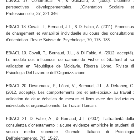
E3/ACL 17. Cohen-Scali, V., & Guichard, J. (2008). L’identité :
perspectives développementales. L’Orientation Scolaire et
Professionnelle, 37, 321-346.
E3/ACL 18. Covali, T., Bernaud, J.L., & Di Fabio, A. (2011). Processus
de changement et variabilité individuelle au cours des consultations
d’orientation. Revue Suisse de Psychologie, 70, 175- 183.
E3/ACL 19. Covali, T., Bernaud, J.L., & Di Fabio, A. (2012, accepté).
Le modèle des influences de carrière de Fisher et Stafford et sa
validation en République de Moldavie. Risorsa Uomo, Rivista di
Psicologia Del Lavoro e dell’Organizzazione.
E3/ACL 20. Desrumaux, P., Léoni, V., Bernaud, J.L., & Defrancq, C.
(2012, accepté). Les comportements pro et anti-sociaux au travail :
validation de deux échelles de mesure et liens avec des inducteurs
individuels et organisationnels. Le Travail Humain.
E3/ACL 21. Di Fabio, A., & Bernaud, J.L. (2007). L’attrattività della
consulenza d’orientamento : alcune evidenze empiriche in studenti di
scuola media superiore. Giornale Italiano di Psicologia
Dell’orientamento, 7/3, 15-27.