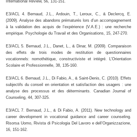
International Review, 56, 131-151.
E3/ACL 4. Bernaud, J.L., Ardouin, T., Leroux, C., & Declercq, E.
(2009). Analyse des abandons prématurés lors d’un accompagnement
à la validation des acquis de l’expérience (V.A.E.) : une recherche
empirique. Psychologie du Travail et des Organisations, 15, 247-270.
E3/ACL 5. Bernaud, J.L., Danet, L., & Dinar, M. (2009). Comparaison
des effets de trois modes de restitution de questionnaires
vocationnels: nomothétique, constructiviste et intégré. L’Orientation
Scolaire et Professionnelle, 38, 135-160.
E3/ACL 6. Bernaud, J.L., Di Fabio, A., & Saint-Denis, C. (2010). Effets
subjectifs du conseil en orientation et satisfaction des usagers : une
analyse des processus et des déterminants. Canadian Journal of
Counseling, 44, 307-325.
E3/ACL 7. Bernaud, J.L., & Di Fabio, A. (2011). New technology and
career development in vocational guidance and career counseling.
Risorsa Uomo, Rivista di Psicologia Del Lavoro e dell’Organizzazione,
16, 151-162.