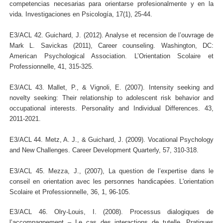
competencias necesarias para orientarse profesionalmente y en la
vida. Investigaciones en Psicología, 17(1), 25-44.
E3/ACL 42. Guichard, J. (2012). Analyse et recension de l’ouvrage de
Mark L. Savickas (2011), Career counseling. Washington, DC:
American Psychological Association. L’Orientation Scolaire et
Professionnelle, 41, 315-325.
E3/ACL 43. Mallet, P., & Vignoli, E. (2007). Intensity seeking and
novelty seeking: Their relationship to adolescent risk behavior and
occupational interests. Personality and Individual Differences. 43,
2011-2021.
E3/ACL 44. Metz, A. J., & Guichard, J. (2009). Vocational Psychology
and New Challenges. Career Development Quarterly, 57, 310-318.
E3/ACL 45. Mezza, J., (2007), La question de l’expertise dans le
conseil en orientation avec les personnes handicapées. L'orientation
Scolaire et Professionnelle, 36, 1, 96-105.
E3/ACL 46. Olry-Louis, I. (2008). Processus dialogiques de
l’accompagnement – Le cas des interactions de tutelle. Pratiques