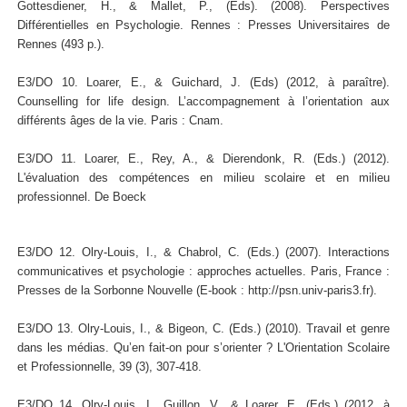
Gottesdiener, H., & Mallet, P., (Eds). (2008). Perspectives
Différentielles en Psychologie. Rennes : Presses Universitaires de
Rennes (493 p.).
E3/DO 10. Loarer, E., & Guichard, J. (Eds) (2012, à paraître).
Counselling for life design. L’accompagnement à l’orientation aux
différents âges de la vie. Paris : Cnam.
E3/DO 11. Loarer, E., Rey, A., & Dierendonk, R. (Eds.) (2012).
L'évaluation des compétences en milieu scolaire et en milieu
professionnel. De Boeck
E3/DO 12. Olry-Louis, I., & Chabrol, C. (Eds.) (2007). Interactions
communicatives et psychologie : approches actuelles. Paris, France :
Presses de la Sorbonne Nouvelle (E-book : http://psn.univ-paris3.fr).
E3/DO 13. Olry-Louis, I., & Bigeon, C. (Eds.) (2010). Travail et genre
dans les médias. Qu’en fait-on pour s’orienter ? L'Orientation Scolaire
et Professionnelle, 39 (3), 307-418.
E3/DO 14. Olry-Louis, I., Guillon, V., & Loarer, E. (Eds.) (2012, à