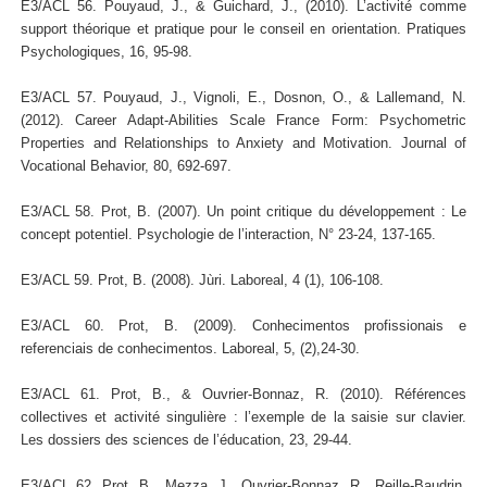
E3/ACL 56. Pouyaud, J., & Guichard, J., (2010). L’activité comme
support théorique et pratique pour le conseil en orientation. Pratiques
Psychologiques, 16, 95-98.
E3/ACL 57. Pouyaud, J., Vignoli, E., Dosnon, O., & Lallemand, N.
(2012). Career Adapt-Abilities Scale France Form: Psychometric
Properties and Relationships to Anxiety and Motivation. Journal of
Vocational Behavior, 80, 692-697.
E3/ACL 58. Prot, B. (2007). Un point critique du développement : Le
concept potentiel. Psychologie de l’interaction, N° 23-24, 137-165.
E3/ACL 59. Prot, B. (2008). Jùri. Laboreal, 4 (1), 106-108.
E3/ACL 60. Prot, B. (2009). Conhecimentos profissionais e
referenciais de conhecimentos. Laboreal, 5, (2),24-30.
E3/ACL 61. Prot, B., & Ouvrier-Bonnaz, R. (2010). Références
collectives et activité singulière : l’exemple de la saisie sur clavier.
Les dossiers des sciences de l’éducation, 23, 29-44.
E3/ACL 62. Prot, B., Mezza, J., Ouvrier-Bonnaz, R., Reille-Baudrin,