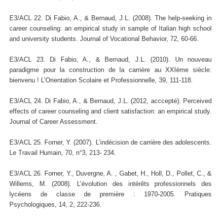
E3/ACL 22. Di Fabio, A., & Bernaud, J.L. (2008). The help-seeking in
career counseling: an empirical study in sample of Italian high school
and university students. Journal of Vocational Behavior, 72, 60-66.
E3/ACL 23. Di Fabio, A., & Bernaud, J.L. (2010). Un nouveau
paradigme pour la construction de la carrière au XXIème siècle:
bienvenu ! L’Orientation Scolaire et Professionnelle, 39, 111-118.
E3/ACL 24. Di Fabio, A., & Bernaud, J.L. (2012, acccepté). Perceived
effects of career counseling and client satisfaction: an empirical study.
Journal of Career Assessment.
E3/ACL 25. Forner, Y. (2007). L’indécision de carrière des adolescents.
Le Travail Humain, 70, n°3, 213- 234.
E3/ACL 26. Forner, Y., Duvergne, A. , Gabet, H., Holl, D., Pollet, C., &
Willems, M. (2008). L’évolution des intérêts professionnels des
lycéens de classe de première : 1970-2005. Pratiques
Psychologiques, 14, 2, 222-236.