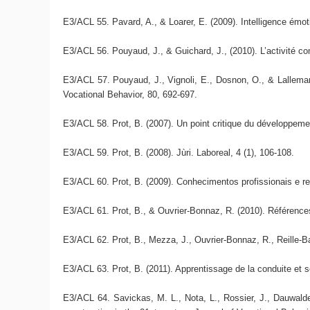
E3/ACL 55. Pavard, A., & Loarer, E. (2009). Intelligence émoti
E3/ACL 56. Pouyaud, J., & Guichard, J., (2010). L’activité co
E3/ACL 57. Pouyaud, J., Vignoli, E., Dosnon, O., & Lalleman
Vocational Behavior, 80, 692-697.
E3/ACL 58. Prot, B. (2007). Un point critique du développemen
E3/ACL 59. Prot, B. (2008). Jùri. Laboreal, 4 (1), 106-108.
E3/ACL 60. Prot, B. (2009). Conhecimentos profissionais e re
E3/ACL 61. Prot, B., & Ouvrier-Bonnaz, R. (2010). Références c
E3/ACL 62. Prot, B., Mezza, J., Ouvrier-Bonnaz, R., Reille-Ba
E3/ACL 63. Prot, B. (2011). Apprentissage de la conduite et sé
E3/ACL 64. Savickas, M. L., Nota, L., Rossier, J., Dauwalder