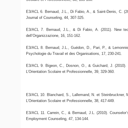
E3/ACL 6. Bernaud, J.L., Di Fabio, A., & Saint-Denis, C. (2
Journal of Counseling, 44, 307-325.
E3/ACL 7. Bernaud, J.L., & Di Fabio, A. (2011). New tec
dell’Organizzazione, 16, 151-162.
E3/ACL 8. Bernaud, J.L., Guédon, D., Pari, P., & Lemonnier, 
Psychologie du Travail et des Organisations, 17, 230-241.
E3/ACL 9. Bigeon, C., Dosnon, O., & Guichard, J. (2010). Q
L’Orientation Scolaire et Professionnelle, 39, 329-360.
E3/ACL 10. Blanchard, S., Lallemand, N. et Steinbruckner, M.
L’Orientation Scolaire et Professionnelle, 38, 417-449.
E3/ACL 11. Carrein, C., & Bernaud, J.L. (2010). Counselor’s 
Employment Counseling, 47, 134-144.