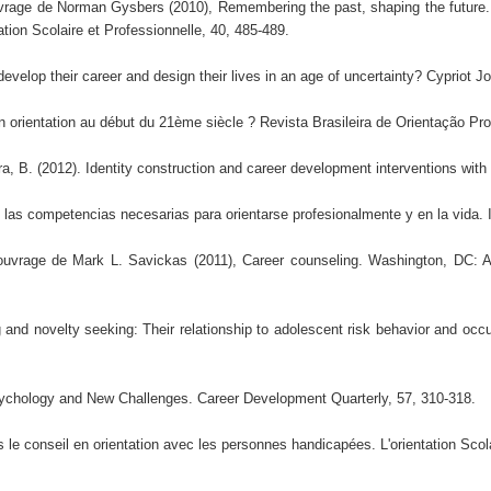
uvrage de Norman Gysbers (2010), Remembering the past, shaping the future. S
tion Scolaire et Professionnelle, 40, 485-489.
elop their career and design their lives in an age of uncertainty? Cypriot Jou
 orientation au début du 21ème siècle ? Revista Brasileira de Orientação Profis
 B. (2012). Identity construction and career development interventions with 
 las competencias necesarias para orientarse profesionalmente y en la vida. I
ouvrage de Mark L. Savickas (2011), Career counseling. Washington, DC: Am
 and novelty seeking: Their relationship to adolescent risk behavior and occu
sychology and New Challenges. Career Development Quarterly, 57, 310-318.
 le conseil en orientation avec les personnes handicapées. L'orientation Scola