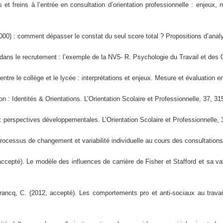
 et freins à l’entrée en consultation d’orientation professionnelle : enjeux,
2000) : comment dépasser le constat du seul score total ? Propositions d’ana
s dans le recrutement : l’exemple de la NV5- R. Psychologie du Travail et des 
ntre le collège et le lycée : interprétations et enjeux. Mesure et évaluation e
n : Identités & Orientations. L’Orientation Scolaire et Professionnelle, 37, 31
 : perspectives développementales. L’Orientation Scolaire et Professionnelle, 
Processus de changement et variabilité individuelle au cours des consultation
accepté). Le modèle des influences de carrière de Fisher et Stafford et sa v
ancq, C. (2012, accepté). Les comportements pro et anti-sociaux au travai