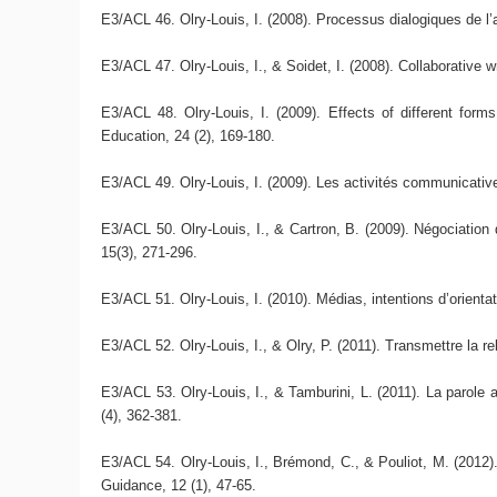
E3/ACL 46. Olry-Louis, I. (2008). Processus dialogiques de l
E3/ACL 47. Olry-Louis, I., & Soidet, I. (2008). Collaborative 
E3/ACL 48. Olry-Louis, I. (2009). Effects of different form
Education, 24 (2), 169-180.
E3/ACL 49. Olry-Louis, I. (2009). Les activités communicativ
E3/ACL 50. Olry-Louis, I., & Cartron, B. (2009). Négociation 
15(3), 271-296.
E3/ACL 51. Olry-Louis, I. (2010). Médias, intentions d’orientat
E3/ACL 52. Olry-Louis, I., & Olry, P. (2011). Transmettre la re
E3/ACL 53. Olry-Louis, I., & Tamburini, L. (2011). La parole 
(4), 362-381.
E3/ACL 54. Olry-Louis, I., Brémond, C., & Pouliot, M. (2012)
Guidance, 12 (1), 47-65.