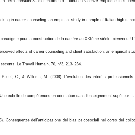
vità della consulenza d’orientamento : alcune evidenze empiriche in student
king in career counseling: an empirical study in sample of Italian high schoo
aradigme pour la construction de la carrière au XXIème siècle: bienvenu ! L’O
rceived effects of career counseling and client satisfaction: an empirical st
olescents. Le Travail Humain, 70, n°3, 213- 234.
 Pollet, C., & Willems, M. (2008). L’évolution des intérêts professionne
ne échelle de compétences en orientation dans l'enseignement supérieur : la ma
). Conseguenze dell’anticipazione dei bias psicosociali nel corso del colloq