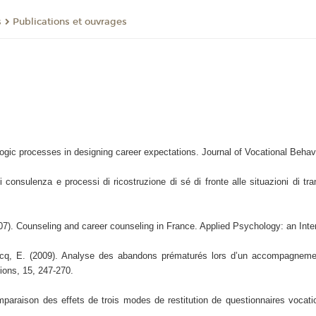
s
Publications et ouvrages
logic processes in designing career expectations. Journal of Vocational Behav
consulenza e processi di ricostruzione di sé di fronte alle situazioni di tran
07). Counseling and career counseling in France. Applied Psychology: an Inte
rcq, E. (2009). Analyse des abandons prématurés lors d’un accompagnement
ions, 15, 247-270.
araison des effets de trois modes de restitution de questionnaires vocation