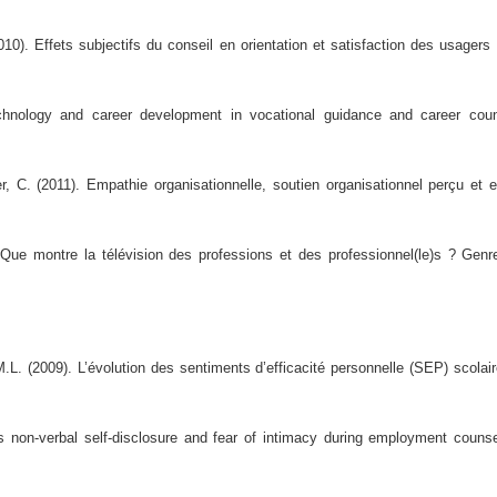
010). Effets subjectifs du conseil en orientation et satisfaction des usage
hnology and career development in vocational guidance and career coun
C. (2011). Empathie organisationnelle, soutien organisationnel perçu et eff
ue montre la télévision des professions et des professionnel(le)s ? Genre
L. (2009). L’évolution des sentiments d’efficacité personnelle (SEP) scolai
non-verbal self-disclosure and fear of intimacy during employment counselin