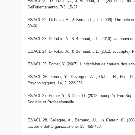
E3/ACL 21. Di Fabio, A., & Bernaud, J.L. (2007). L’attratti
Dell’orientamento, 7/3, 15-27.
E3/ACL 22. Di Fabio, A., & Bernaud, J.L. (2008). The help-see
60-66.
E3/ACL 23. Di Fabio, A., & Bernaud, J.L. (2010). Un nouveau p
E3/ACL 24. Di Fabio, A., & Bernaud, J.L. (2012, acccepté). Pe
E3/ACL 25. Forner, Y. (2007). L’indécision de carrière des ad
E3/ACL 26. Forner, Y., Duvergne, A. , Gabet, H., Holl, D.,
Psychologiques, 14, 2, 222-236.
E3/ACL 27. Forner, Y., & Dulu, O. (2012, accepté). Eco Sup: U
Scolaire et Professionnelle.
E3/ACL 28. Galiegue, A., Bernaud, J.L., & Carrein, C. (2008
Lavoro e dell’Organizzazione, 13, 455-468.