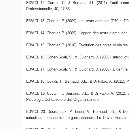
E3/ACL 12. Carrein, C., & Bernaud, J.L. (2011). Facilitateurs
Professionnelle, 40, 27-53.
E3/ACL 13. Chartier, P. (2009). Les tests dominos (D70 et D
E3/ACL 14. Chartier, P. (2009). L’apport des tests d’aptitude
E3/ACL 15. Chartier, P. (2010). Evolution des notes scolaires e
E3/ACL 16. Cohen-Scali, V., & Guichard, J. (2008). Introductio
E3/ACL 17. Cohen-Scali, V., & Guichard, J. (2008). L’identité
E3/ACL 18. Covali, T., Bernaud, J.L., & Di Fabio, A. (2011). 
E3/ACL 19. Covali, T., Bernaud, J.L., & Di Fabio, A. (2012, 
Psicologia Del Lavoro e dell’Organizzazione.
E3/ACL 20. Desrumaux, P., Léoni, V., Bernaud, J.L., & Defr
inducteurs individuels et organisationnels. Le Travail Humain.