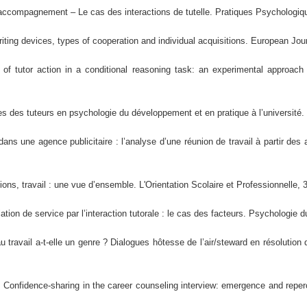
’accompagnement – Le cas des interactions de tutelle. Pratiques Psychologiqu
writing devices, types of cooperation and individual acquisitions. European Jo
s of tutor action in a conditional reasoning task: an experimental approach
es des tuteurs en psychologie du développement et en pratique à l’université.
dans une agence publicitaire : l’analyse d’une réunion de travail à partir des
ions, travail : une vue d’ensemble. L'Orientation Scolaire et Professionnelle, 
lation de service par l’interaction tutorale : le cas des facteurs. Psychologie 
au travail a-t-elle un genre ? Dialogues hôtesse de l’air/steward en résolutio
. Confidence-sharing in the career counseling interview: emergence and reperc