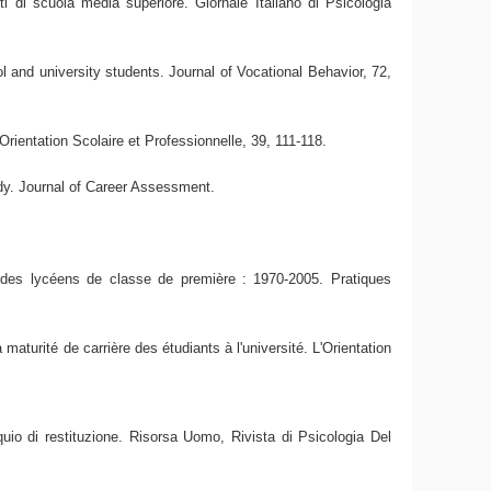
i di scuola media superiore. Giornale Italiano di Psicologia
l and university students. Journal of Vocational Behavior, 72,
rientation Scolaire et Professionnelle, 39, 111-118.
udy. Journal of Career Assessment.
ls des lycéens de classe de première : 1970-2005. Pratiques
turité de carrière des étudiants à l'université. L'Orientation
uio di restituzione. Risorsa Uomo, Rivista di Psicologia Del