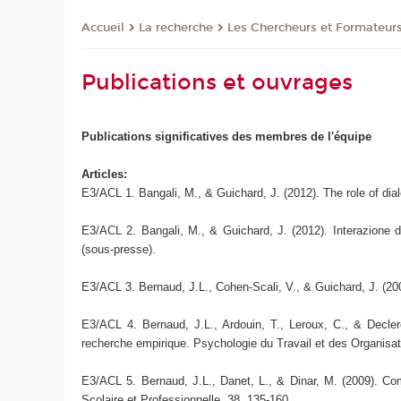
La recherche
Les Chercheurs et Formateur
Accueil
Publications et ouvrages
Publications significatives des membres de l'équipe
Articles:
E3/ACL 1. Bangali, M., & Guichard, J. (2012). The role of dia
E3/ACL 2. Bangali, M., & Guichard, J. (2012). Interazione di 
(sous-presse).
E3/ACL 3. Bernaud, J.L., Cohen-Scali, V., & Guichard, J. (20
E3/ACL 4. Bernaud, J.L., Ardouin, T., Leroux, C., & Decle
recherche empirique. Psychologie du Travail et des Organisat
E3/ACL 5. Bernaud, J.L., Danet, L., & Dinar, M. (2009). Comp
Scolaire et Professionnelle, 38, 135-160.