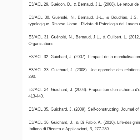
E3/ACL 29. Guédon, D., & Bernaud, J.L. (2008). Le retour de 
E3/ACL 30. Guénolé, N., Bernaud. J-L., & Boudrias, J.S. 
typologique. Risorsa Uomo : Rivista di Psicologia del Lavoro 
E3/ACL 31. Guénolé, N., Bernaud, J.L., & Guilbert, L. (2012
Organisations.
E3/ACL 32. Guichard, J. (2007). L’impact de la mondialisation
E3/ACL 33. Guichard, J. (2008). Une approche des relations en
290.
E3/ACL 34. Guichard, J. (2008). Proposition d’un schéma d’ent
413-440.
E3/ACL 35. Guichard, J. (2009). Self-constructing. Journal of
E3/ACL 36. Guichard, J., & Di Fabio, A. (2010). Life-designing
Italiano di Ricerca e Applicazioni, 3, 277-289.