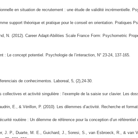
onnelle en situation de recrutement : une étude de validité incrémentielle. Ps
mme support théorique et pratique pour le conseil en orientation. Pratiques P
d, N. (2012). Career Adapt-Abilities Scale France Form: Psychometric Proper
t : Le concept potentiel. Psychologie de l’interaction, N° 23-24, 137-165.
ferenciais de conhecimentos. Laboreal, 5, (2),24-30.
ollectives et activité singulière : l’exemple de la saisie sur clavier. Les dos
udrin, E., & Vérillon, P. (2010). Les dilemmes d’activité. Recherche et format
curité routière : Un dilemme de référence pour la conception d’un référentiel 
, J. P., Duarte, M. E., Guichard, J., Soresi, S., van Esbroeck, R., & van V