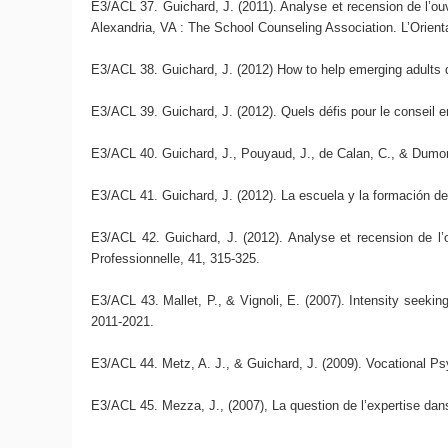
E3/ACL 37. Guichard, J. (2011). Analyse et recension de l’o
Alexandria, VA : The School Counseling Association. L’Orienta
E3/ACL 38. Guichard, J. (2012) How to help emerging adults dev
E3/ACL 39. Guichard, J. (2012). Quels défis pour le conseil en
E3/ACL 40. Guichard, J., Pouyaud, J., de Calan, C., & Dumora,
E3/ACL 41. Guichard, J. (2012). La escuela y la formación de
E3/ACL 42. Guichard, J. (2012). Analyse et recension de l’
Professionnelle, 41, 315-325.
E3/ACL 43. Mallet, P., & Vignoli, E. (2007). Intensity seeking
2011-2021.
E3/ACL 44. Metz, A. J., & Guichard, J. (2009). Vocational P
E3/ACL 45. Mezza, J., (2007), La question de l’expertise dans