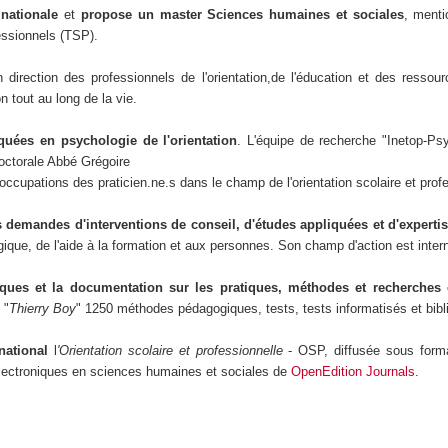
 nationale
et
propose un master Sciences humaines et sociales
, menti
fessionnels (TSP).
n direction des professionnels de l'orientation,de l'éducation et des resso
n tout au long de la vie.
quées en psychologie de l'orientation
. L'équipe de recherche "Inetop-Psyc
doctorale Abbé Grégoire
ccupations des praticien.ne.s dans le champ de l'orientation scolaire et profes
es demandes d'interventions de conseil, d'études appliquées et d'experti
ologique, de l'aide à la formation et aux personnes. Son champ d'action est int
fiques et la documentation sur les pratiques, méthodes et recherches 
 "
Thierry Boy
" 1250 méthodes pédagogiques, tests, tests informatisés et bibli
rnational
l
'Orientation
scolaire et professionnelle
- OSP, diffusée sous form
 électroniques en sciences humaines et sociales de
OpenEdition Journals
.