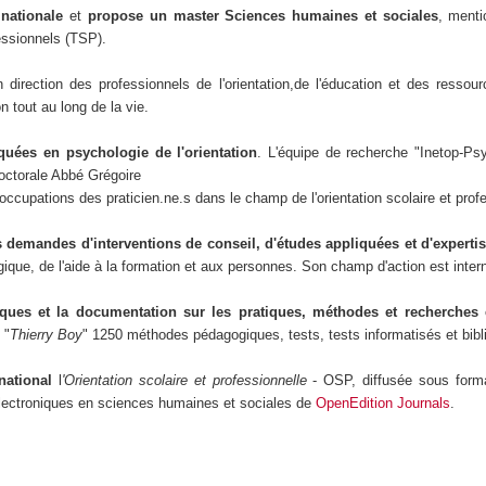
 nationale
et
propose un master Sciences humaines et sociales
, menti
fessionnels (TSP).
n direction des professionnels de l'orientation,de l'éducation et des resso
n tout au long de la vie.
quées en psychologie de l'orientation
. L'équipe de recherche "Inetop-Psyc
doctorale Abbé Grégoire
ccupations des praticien.ne.s dans le champ de l'orientation scolaire et profes
es demandes d'interventions de conseil, d'études appliquées et d'experti
ologique, de l'aide à la formation et aux personnes. Son champ d'action est int
fiques et la documentation sur les pratiques, méthodes et recherches 
 "
Thierry Boy
" 1250 méthodes pédagogiques, tests, tests informatisés et bibli
rnational
l
'Orientation
scolaire et professionnelle
- OSP, diffusée sous form
 électroniques en sciences humaines et sociales de
OpenEdition Journals
.