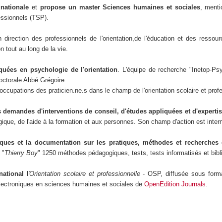
 nationale
et
propose un master Sciences humaines et sociales
, menti
fessionnels (TSP).
n direction des professionnels de l'orientation,de l'éducation et des resso
n tout au long de la vie.
quées en psychologie de l'orientation
. L'équipe de recherche "Inetop-Psyc
doctorale Abbé Grégoire
ccupations des praticien.ne.s dans le champ de l'orientation scolaire et profes
es demandes d'interventions de conseil, d'études appliquées et d'experti
ologique, de l'aide à la formation et aux personnes. Son champ d'action est int
fiques et la documentation sur les pratiques, méthodes et recherches 
 "
Thierry Boy
" 1250 méthodes pédagogiques, tests, tests informatisés et bibli
rnational
l
'Orientation
scolaire et professionnelle
- OSP, diffusée sous form
 électroniques en sciences humaines et sociales de
OpenEdition Journals
.