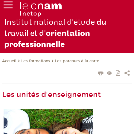
Institut national d'étude
du
travail et d'
orientation
pro
fessionnelle
Les formations
Les parcours à la carte
Accueil
Les unités d'enseignement