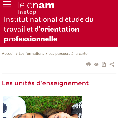
Institut national d'étude
du
travail et d'
orientation
pro
fessionnelle
Les formations
Les parcours à la carte
Accueil
Les unités d'enseignement