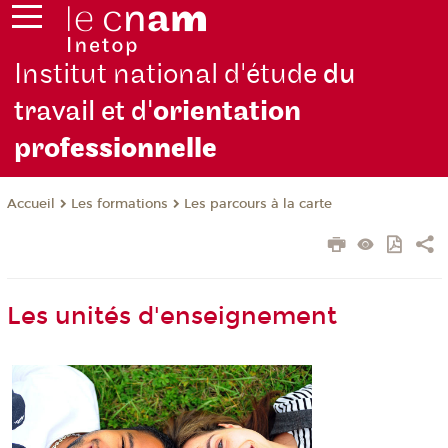
Institut national d'étude
du
travail et d'
orientation
pro
fessionnelle
Les formations
Les parcours à la carte
Accueil
Les unités d'enseignement