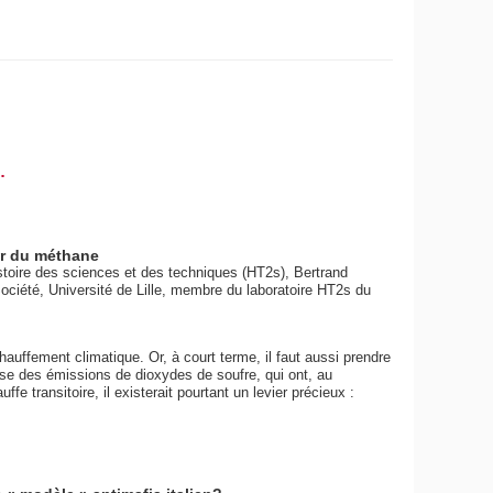
.
ier du méthane
oire des sciences et des techniques (HT2s), Bertrand
ciété, Université de Lille, membre du laboratoire HT2s du
échauffement climatique. Or, à court terme, il faut aussi prendre
sse des émissions de dioxydes de soufre, qui ont, au
uffe transitoire, il existerait pourtant un levier précieux :