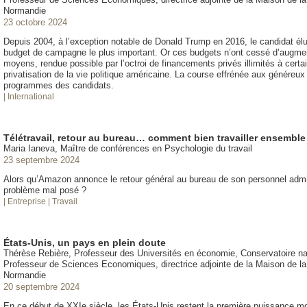
Normandie
23 octobre 2024
Depuis 2004, à l’exception notable de Donald Trump en 2016, le candidat élu 
budget de campagne le plus important. Or ces budgets n’ont cessé d’augme
moyens, rendue possible par l’octroi de financements privés illimités à certa
privatisation de la vie politique américaine. La course effrénée aux généreux 
programmes des candidats.
| International
Télétravail, retour au bureau… comment bien travailler ensemble
Maria Ianeva, Maître de conférences en Psychologie du travail
23 septembre 2024
Alors qu’Amazon annonce le retour général au bureau de son personnel administr
problème mal posé ?
| Entreprise
| Travail
États-Unis, un pays en plein doute
Thérèse Rebière, Professeur des Universités en économie, Conservatoire nat
Professeur de Sciences Economiques, directrice adjointe de la Maison de 
Normandie
20 septembre 2024
En ce début de XXIe siècle, les États-Unis restent la première puissance mon