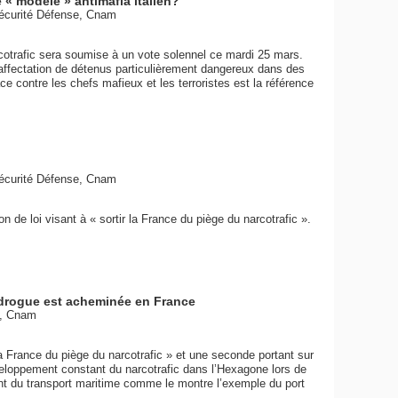
e « modèle » antimafia italien?
Sécurité Défense, Cnam
arcotrafic sera soumise à un vote solennel ce mardi 25 mars.
’affectation de détenus particulièrement dangereux dans des
ce contre les chefs mafieux et les terroristes est la référence
Sécurité Défense, Cnam
n de loi visant à « sortir la France du piège du narcotrafic ».
 drogue est acheminée en France
e, Cnam
 la France du piège du narcotrafic » et une seconde portant sur
veloppement constant du narcotrafic dans l’Hexagone lors de
nt du transport maritime comme le montre l’exemple du port