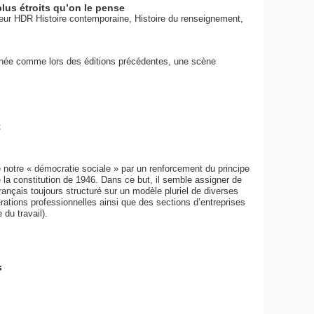
lus étroits qu’on le pense
teur HDR Histoire contemporaine, Histoire du renseignement,
année comme lors des éditions précédentes, une scène
t
de notre « démocratie sociale » par un renforcement du principe
 de la constitution de 1946. Dans ce but, il semble assigner de
 français toujours structuré sur un modèle pluriel de diverses
ations professionnelles ainsi que des sections d’entreprises
 du travail).
s