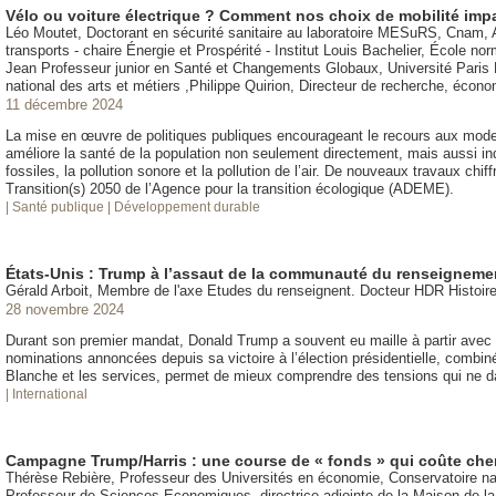
Vélo ou voiture électrique ? Comment nos choix de mobilité impa
Léo Moutet, Doctorant en sécurité sanitaire au laboratoire MESuRS, Cnam, Au
transports - chaire Énergie et Prospérité - Institut Louis Bachelier, École 
Jean Professeur junior en Santé et Changements Globaux, Université Paris
national des arts et métiers ,Philippe Quirion, Directeur de recherche, éco
11 décembre 2024
La mise en œuvre de politiques publiques encourageant le recours aux modes d
améliore la santé de la population non seulement directement, mais aussi ind
fossiles, la pollution sonore et la pollution de l’air. De nouveaux travaux chi
Transition(s) 2050 de l’Agence pour la transition écologique (ADEME).
| Santé publique
| Développement durable
États-Unis : Trump à l’assaut de la communauté du renseigneme
Gérald Arboit, Membre de l'axe Etudes du renseignent. Docteur HDR Histoir
28 novembre 2024
Durant son premier mandat, Donald Trump a souvent eu maille à partir avec
nominations annoncées depuis sa victoire à l’élection présidentielle, combin
Blanche et les services, permet de mieux comprendre des tensions qui ne da
| International
Campagne Trump/Harris : une course de « fonds » qui coûte che
Thérèse Rebière, Professeur des Universités en économie, Conservatoire nat
Professeur de Sciences Economiques, directrice adjointe de la Maison de 