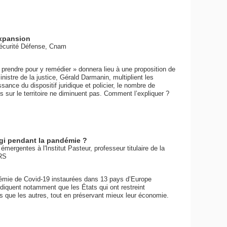
expansion
Sécurité Défense, Cnam
 prendre pour y remédier » donnera lieu à une proposition de
ministre de la justice, Gérald Darmanin, multiplient les
nce du dispositif juridique et policier, le nombre de
sur le territoire ne diminuent pas. Comment l’expliquer ?
éagi pendant la pandémie ?
mergentes à l'Institut Pasteur, professeur titulaire de la
RS
ndémie de Covid-19 instaurées dans 13 pays d’Europe
indiquent notamment que les États qui ont restreint
 que les autres, tout en préservant mieux leur économie.