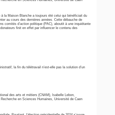
à la Maison Blanche a toujours été celui qui bénéficiait du
nter au cours des dernières années. Cette débauche de
ins comités d’action politique (PAC), aboutit à une inquiétante
donateurs finit en effet par influencer le contenu des
atif, la fin du télétravail n’est-elle pas la solution d’un
ional des arts et métiers (CNAM), Isabelle Lebon,
la Recherche en Sciences Humaines, Université de Caen
diale. Pourtant, l’élection présidentielle de 2024 s’ouvre