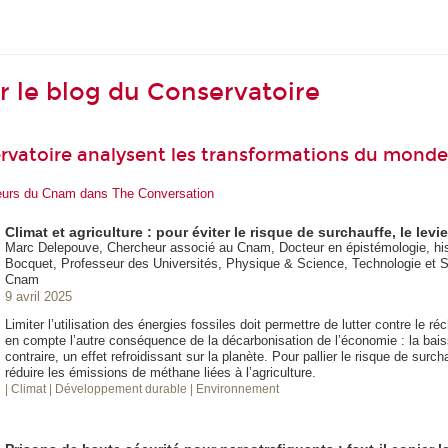
ur le blog du Conservatoire
rvatoire analysent les transformations du monde
heurs du Cnam dans The Conversation
Climat et agriculture : pour éviter le risque de surchauffe, le lev
Marc Delepouve, Chercheur associé au Cnam, Docteur en épistémologie, hist
Bocquet, Professeur des Universités, Physique & Science, Technologie et So
Cnam
9 avril 2025
Limiter l’utilisation des énergies fossiles doit permettre de lutter contre le r
en compte l’autre conséquence de la décarbonisation de l’économie : la bai
contraire, un effet refroidissant sur la planète. Pour pallier le risque de surcha
réduire les émissions de méthane liées à l’agriculture.
| Climat
| Développement durable
| Environnement