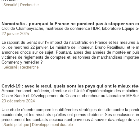
| Sécurité
| Recherche
Narcotrafic : pourquoi la France ne parvient pas à stopper son 
Clotilde Champeyrache, maitresse de conférence HDR, laboratoire Equipe 
22 janvier 2025
Le rapport du Sénat sur l’« impact du narcotrafic en France et les mesures à
loi, ce mercredi 22 janvier. Le ministre de l’intérieur, Bruno Retailleau, et le 
annonces chocs sur ce sujet. Pourtant, après des années de montée en puissa
victimes de règlements de comptes et les tonnes de marchandises importées 
Comment y remédier ?
| Sécurité
| Recherche
Covid-19 : avec le recul, quels sont les pays qui ont le mieux r
Arnaud Fontanet, médecin, directeur de l'Unité d'épidémiologie des maladies é
Chaire Santé et Développement du Cnam et chercheur au laboratoire MESu
20 décembre 2024
Une étude récente compare les différentes stratégies de lutte contre la pa
occidentale, et les résultats qu’elles ont permis d’obtenir. Ses conclusions 
précocement les contacts sociaux sont parvenus à sauver davantage de vies
| Santé publique
| Développement durable