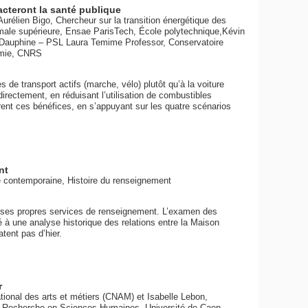
cteront la santé publique
rélien Bigo, Chercheur sur la transition énergétique des
normale supérieure, Ensae ParisTech, École polytechnique,Kévin
 Dauphine – PSL Laura Temime Professor, Conservatoire
nomie, CNRS
e transport actifs (marche, vélo) plutôt qu’à la voiture
irectement, en réduisant l’utilisation de combustibles
ffrent ces bénéfices, en s’appuyant sur les quatre scénarios
nt
e contemporaine, Histoire du renseignement
 ses propres services de renseignement. L’examen des
é à une analyse historique des relations entre la Maison
tent pas d’hier.
r
ional des arts et métiers (CNAM) et Isabelle Lebon,
la Recherche en Sciences Humaines, Université de Caen