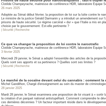
Prisons de haute sécurité pour narcotrafiquants : faut-il copier l
Clotilde Champeyrache, maitresse de conférence HDR, laboratoire Equipe 
26 mars 2025
Adoptée au Sénat début février, la proposition de loi sur la lutte contre le n
Le ministre de la justice Gérald Darmanin y a introduit un amendement sur l
prisons de haute sécurité. Le régime carcéral « dur » que l’Italie a mis en pla
choisie par le gouvernement. Est-elle pertinente ?
| Sécurité
| Recherche
Ce que va changer la proposition de loi contre le narcotrafic
Clotilde Champeyrache, maitresse de conférence HDR, laboratoire Equipe 
3 février 2025
Mercredi 29 janvier, le Sénat a adopté l’ensemble des articles de la propositio
Quels sont ses apports et sa pertinence ? Quelles sont ses limites ?
| Sécurité
| Recherche
Le marché de la cocaïne devant celui du cannabis : comment la
Michel Gandilhon, Chargé d'enseignement au sein du master de criminologi
28 janvier 2025
Mardi 28 janvier, le Sénat examinera une proposition de loi visant à « sortir
la création d’un parquet national antistupéfiant. Comment comprendre le dé
ces dernières décennies ? Un facteur important réside dans le développeme
du Havre.