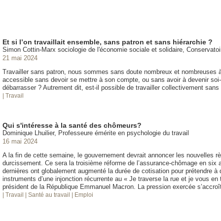
Et si l’on travaillait ensemble, sans patron et sans hiérarchie ?
Simon Cottin-Marx sociologie de l'économie sociale et solidaire, Conservatoir
21 mai 2024
Travailler sans patron, nous sommes sans doute nombreux et nombreuses à y
accessible sans devoir se mettre à son compte, ou sans avoir à devenir soi
débarrasser ? Autrement dit, est-il possible de travailler collectivement sans
| Travail
Qui s'intéresse à la santé des chômeurs?
Dominique Lhuilier, Professeure émérite en psychologie du travail
16 mai 2024
A la fin de cette semaine, le gouvernement devrait annoncer les nouvelles 
durcissement. Ce sera la troisième réforme de l’assurance-chômage en six
dernières ont globalement augmenté la durée de cotisation pour prétendre à d
instruments d’une injonction récurrente au « Je traverse la rue et je vous en 
président de la République Emmanuel Macron. La pression exercée s’accroî
| Travail
| Santé au travail
| Emploi