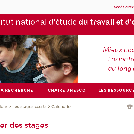
Accès direc
titut national d'étude
du travail et d'
Mieux ac
l'orienta
au l
ong
LA RECHERCHE
CHAIRE UNESCO
LES RESSOURC
ions
Les stages courts
Calendrier
ier des stages