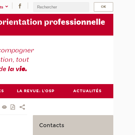
ts
orientation pro
fessionnelle
compagner
tion, tout
 de
la v
ie.
ES
LA REVUE: L'OSP
ACTUALITÉS
Contacts