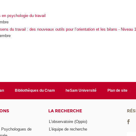
s en psychologie du travail
embre
sens du travail : des nouveaux outils pour l’orientation et les bilans - Niveau 
vembre
lan
Bibliothèques du Cnam
heSam Université
Plan de site
IONS
LA RECHERCHE
RÉS
L'observatoire (Oppio)
s Psychologues de
L'équipe de recherche
onale