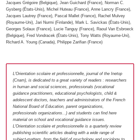
Jacques Grégoire (Belgique), Jean Guichard (France), Norman C.
Gysberg (États-Unis), Michel Huteau (France), Anne Lancry (France),
Jacques Lautrey (France), Pascal Mallet (France), Rachel Mulvey
(Royaume-Uni), Jari Nurmi (Finlande), Mark L. Savickas (États-Unis),
Georges Solaux (France), Lucie Tanguy (France), Raoul Van Esbroeck
(Belgique), Fred Vondracek (États-Unis), Tony Watts (Royaume-Uni),
Richard A. Young (Canada), Philippe Zarifian (France)
L'Orientation scolaire et professionnelle, journal of the Inetop
(Cnam), is dedicated to a great variety of readers : researchers
in human and social sciences, professionals (vocational
guidance practitioners, educational psychologists, child &
adolescent doctors, teachers and administrators of the French
National Board of Education, parent organizations,
professionals organizations...) and students can find here
material on school and vocational guidance issues.
L'Orientation scolaire et professionnelle is a quarterly review
publishing scientific articles dealing with a wide range of
subject-matters, from the field of psychology and sociology to