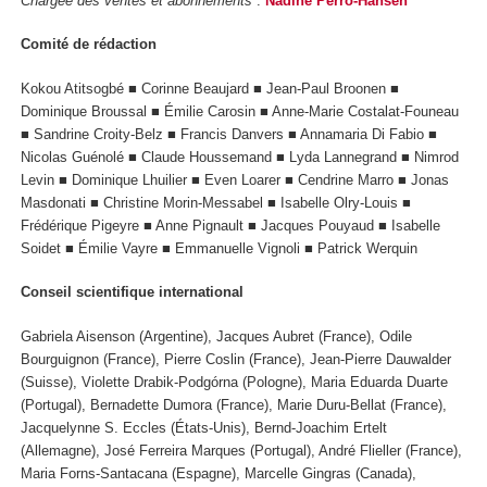
Chargée des ventes et abonnements
:
Nadine Perro-Hansen
Comité de rédaction
Kokou Atitsogbé ■ Corinne Beaujard ■ Jean-Paul Broonen ■
Dominique Broussal ■ Émilie Carosin ■ Anne-Marie Costalat-Founeau
■ Sandrine Croity-Belz ■ Francis Danvers ■ Annamaria Di Fabio ■
Nicolas Guénolé ■ Claude Houssemand ■ Lyda Lannegrand ■ Nimrod
Levin ■ Dominique Lhuilier ■ Even Loarer ■ Cendrine Marro ■ Jonas
Masdonati ■ Christine Morin-Messabel ■ Isabelle Olry-Louis ■
Frédérique Pigeyre ■ Anne Pignault ■ Jacques Pouyaud ■ Isabelle
Soidet ■ Émilie Vayre ■ Emmanuelle Vignoli ■ Patrick Werquin
Conseil scientifique international
Gabriela Aisenson (Argentine), Jacques Aubret (France), Odile
Bourguignon (France), Pierre Coslin (France), Jean-Pierre Dauwalder
(Suisse), Violette Drabik-Podgórna (Pologne), Maria Eduarda Duarte
(Portugal), Bernadette Dumora (France), Marie Duru-Bellat (France),
Jacquelynne S. Eccles (États-Unis), Bernd-Joachim Ertelt
(Allemagne), José Ferreira Marques (Portugal), André Flieller (France),
Maria Forns-Santacana (Espagne), Marcelle Gingras (Canada),