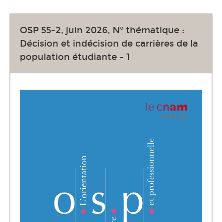
OSP 55-2, juin 2026, N° thématique :
Décision et indécision de carrières de la
population étudiante - 1