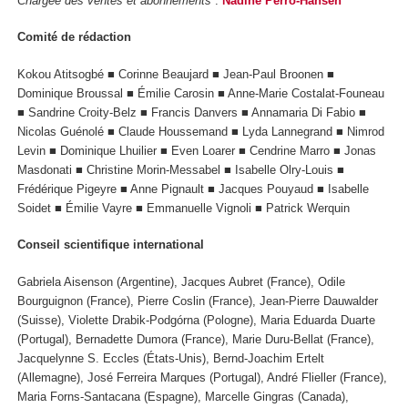
Chargée des ventes et abonnements
:
Nadine Perro-Hansen
Comité de rédaction
Kokou Atitsogbé ■ Corinne Beaujard ■ Jean-Paul Broonen ■
Dominique Broussal ■ Émilie Carosin ■ Anne-Marie Costalat-Founeau
■ Sandrine Croity-Belz ■ Francis Danvers ■ Annamaria Di Fabio ■
Nicolas Guénolé ■ Claude Houssemand ■ Lyda Lannegrand ■ Nimrod
Levin ■ Dominique Lhuilier ■ Even Loarer ■ Cendrine Marro ■ Jonas
Masdonati ■ Christine Morin-Messabel ■ Isabelle Olry-Louis ■
Frédérique Pigeyre ■ Anne Pignault ■ Jacques Pouyaud ■ Isabelle
Soidet ■ Émilie Vayre ■ Emmanuelle Vignoli ■ Patrick Werquin
Conseil scientifique international
Gabriela Aisenson (Argentine), Jacques Aubret (France), Odile
Bourguignon (France), Pierre Coslin (France), Jean-Pierre Dauwalder
(Suisse), Violette Drabik-Podgórna (Pologne), Maria Eduarda Duarte
(Portugal), Bernadette Dumora (France), Marie Duru-Bellat (France),
Jacquelynne S. Eccles (États-Unis), Bernd-Joachim Ertelt
(Allemagne), José Ferreira Marques (Portugal), André Flieller (France),
Maria Forns-Santacana (Espagne), Marcelle Gingras (Canada),