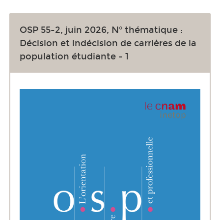
OSP 55-2, juin 2026, N° thématique :
Décision et indécision de carrières de la
population étudiante - 1