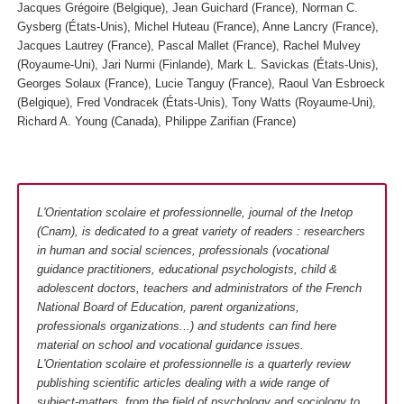
Jacques Grégoire (Belgique), Jean Guichard (France), Norman C.
Gysberg (États-Unis), Michel Huteau (France), Anne Lancry (France),
Jacques Lautrey (France), Pascal Mallet (France), Rachel Mulvey
(Royaume-Uni), Jari Nurmi (Finlande), Mark L. Savickas (États-Unis),
Georges Solaux (France), Lucie Tanguy (France), Raoul Van Esbroeck
(Belgique), Fred Vondracek (États-Unis), Tony Watts (Royaume-Uni),
Richard A. Young (Canada), Philippe Zarifian (France)
L'Orientation scolaire et professionnelle, journal of the Inetop
(Cnam), is dedicated to a great variety of readers : researchers
in human and social sciences, professionals (vocational
guidance practitioners, educational psychologists, child &
adolescent doctors, teachers and administrators of the French
National Board of Education, parent organizations,
professionals organizations...) and students can find here
material on school and vocational guidance issues.
L'Orientation scolaire et professionnelle is a quarterly review
publishing scientific articles dealing with a wide range of
subject-matters, from the field of psychology and sociology to