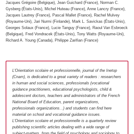
Jacques Grégoire (Belgique), Jean Guichard (France), Norman C.
Gysberg (États-Unis), Michel Huteau (France), Anne Lancry (France),
Jacques Lautrey (France), Pascal Mallet (France), Rachel Mulvey
(Royaume-Uni), Jari Nurmi (Finlande), Mark L. Savickas (États-Unis),
Georges Solaux (France), Lucie Tanguy (France), Raoul Van Esbroeck
(Belgique), Fred Vondracek (États-Unis), Tony Watts (Royaume-Uni),
Richard A. Young (Canada), Philippe Zarifian (France)
L'Orientation scolaire et professionnelle, journal of the Inetop
(Cnam), is dedicated to a great variety of readers : researchers
in human and social sciences, professionals (vocational
guidance practitioners, educational psychologists, child &
adolescent doctors, teachers and administrators of the French
National Board of Education, parent organizations,
professionals organizations...) and students can find here
material on school and vocational guidance issues.
L'Orientation scolaire et professionnelle is a quarterly review
publishing scientific articles dealing with a wide range of
subject-matters, from the field of psychology and sociology to