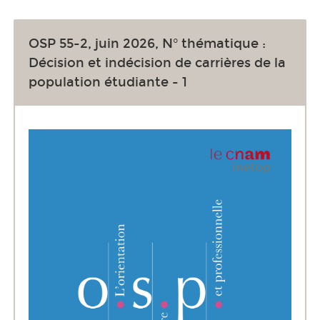
OSP 55-2, juin 2026, N° thématique :
Décision et indécision de carrières de la
population étudiante - 1