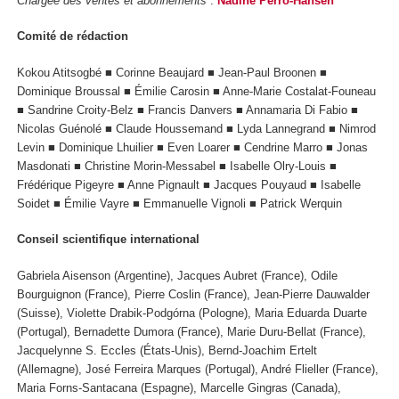
Chargée des ventes et abonnements
:
Nadine Perro-Hansen
Comité de rédaction
Kokou Atitsogbé ■ Corinne Beaujard ■ Jean-Paul Broonen ■
Dominique Broussal ■ Émilie Carosin ■ Anne-Marie Costalat-Founeau
■ Sandrine Croity-Belz ■ Francis Danvers ■ Annamaria Di Fabio ■
Nicolas Guénolé ■ Claude Houssemand ■ Lyda Lannegrand ■ Nimrod
Levin ■ Dominique Lhuilier ■ Even Loarer ■ Cendrine Marro ■ Jonas
Masdonati ■ Christine Morin-Messabel ■ Isabelle Olry-Louis ■
Frédérique Pigeyre ■ Anne Pignault ■ Jacques Pouyaud ■ Isabelle
Soidet ■ Émilie Vayre ■ Emmanuelle Vignoli ■ Patrick Werquin
Conseil scientifique international
Gabriela Aisenson (Argentine), Jacques Aubret (France), Odile
Bourguignon (France), Pierre Coslin (France), Jean-Pierre Dauwalder
(Suisse), Violette Drabik-Podgórna (Pologne), Maria Eduarda Duarte
(Portugal), Bernadette Dumora (France), Marie Duru-Bellat (France),
Jacquelynne S. Eccles (États-Unis), Bernd-Joachim Ertelt
(Allemagne), José Ferreira Marques (Portugal), André Flieller (France),
Maria Forns-Santacana (Espagne), Marcelle Gingras (Canada),