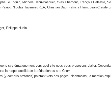
tophe Le Toquin, Michèle Henri-Pasquet, Yves Chamont, François Delastre, So
n Paviot, Nicolas Tavernier/REA, Christian Dao, Patricia Haim, Jean-Claude
got, Philippe Hurlin
iquons systématiquement vers quel site nous vous proposons d’aller. Cependa
 pas la responsabilité de la rédaction du site Cnam.
tes (y compris profonds) pointant vers ses pages. Néanmoins, la mention expl