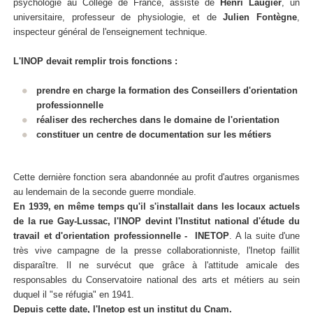
psychologie au Collège de France, assisté de
Henri Laugier
, un
universitaire, professeur de physiologie, et de
Julien Fontègne
,
inspecteur général de l'enseignement technique.
L'INOP devait remplir trois fonctions :
prendre en charge la formation des Conseillers d'orientation
professionnelle
réaliser des recherches dans le domaine de l'orientation
constituer un centre de documentation sur les métiers
Cette dernière fonction sera abandonnée au profit d'autres organismes
au lendemain de la seconde guerre mondiale.
En 1939, en même temps qu'il s'installait dans les locaux actuels
de la rue Gay-Lussac, l'INOP devint l'Institut national d'étude du
travail et d'orientation professionnelle - INETOP
. A la suite d'une
très vive campagne de la presse collaborationniste, l'Inetop faillit
disparaître. Il ne survécut que grâce à l'attitude amicale des
responsables du Conservatoire national des arts et métiers au sein
duquel il "se réfugia" en 1941.
Depuis cette date, l'Inetop est un
institut du Cnam
.