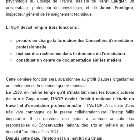
psychologie au Collège de France, assisté de
Henri Laugier
, un
universitaire, professeur de physiologie, et de
Julien Fontègne
,
inspecteur général de l'enseignement technique.
L'INOP devait remplir trois fonctions :
prendre en charge la formation des Conseillers d'orientation
professionnelle
réaliser des recherches dans le domaine de l'orientation
constituer un centre de documentation sur les métiers
Cette dernière fonction sera abandonnée au profit d'autres organismes
au lendemain de la seconde guerre mondiale.
En 1939, en même temps qu'il s'installait dans les locaux actuels
de la rue Gay-Lussac, l'INOP devint l'Institut national d'étude du
travail et d'orientation professionnelle - INETOP
. A la suite d'une
très vive campagne de la presse collaborationniste, l'Inetop faillit
disparaître. Il ne survécut que grâce à l'attitude amicale des
responsables du Conservatoire national des arts et métiers au sein
duquel il "se réfugia" en 1941.
Depuis cette date, l'Inetop est un
institut du Cnam
.