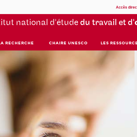
Accès direc
titut national d'étude
du travail et d'
LA RECHERCHE
CHAIRE UNESCO
LES RESSOURC