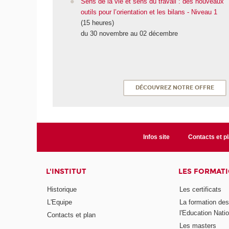
Sens de la vie et sens du travail : des nouveaux
outils pour l’orientation et les bilans - Niveau 1
(15 heures)
du 30 novembre au 02 décembre
DÉCOUVREZ NOTRE OFFRE
Infos site
Contacts et p
L'INSTITUT
LES FORMAT
Historique
Les certificats
L'Equipe
La formation de
l'Education Nati
Contacts et plan
Les masters