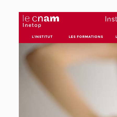
Ins
L'INSTITUT
LES FORMATIONS
les
licence
ix
tenu
omplète