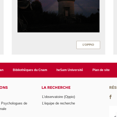
L'OPPIO
lan
Bibliothèques du Cnam
heSam Université
Plan de site
IONS
LA RECHERCHE
RÉS
L'observatoire (Oppio)
s Psychologues de
L'équipe de recherche
onale