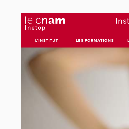
Ins
L'INSTITUT
LES FORMATIONS
Inetop 
orient
95 ans : c’es
l’Institut nat
professionnel