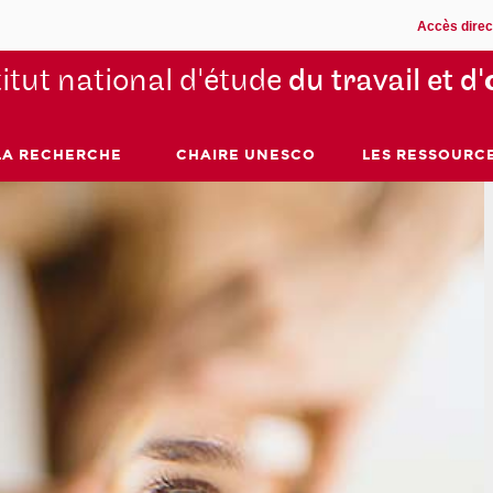
Accès direc
titut national d'étude
du travail et d'
LA RECHERCHE
CHAIRE UNESCO
LES RESSOURC
: travail et
ation professionnelle
t l’âge du plus vieil institut du Cnam –
ional d’étude du travail et d’orientation
le (Inetop).