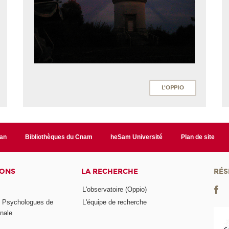
L'OPPIO
lan
Bibliothèques du Cnam
heSam Université
Plan de site
IONS
LA RECHERCHE
RÉS
L'observatoire (Oppio)
s Psychologues de
L'équipe de recherche
onale