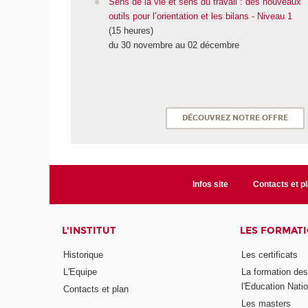
Sens de la vie et sens du travail : des nouveaux
outils pour l’orientation et les bilans - Niveau 1
(15 heures)
du 30 novembre au 02 décembre
DÉCOUVREZ NOTRE OFFRE
Infos site
Contacts et p
L'INSTITUT
LES FORMAT
Historique
Les certificats
L'Equipe
La formation de
l'Education Nati
Contacts et plan
Les masters