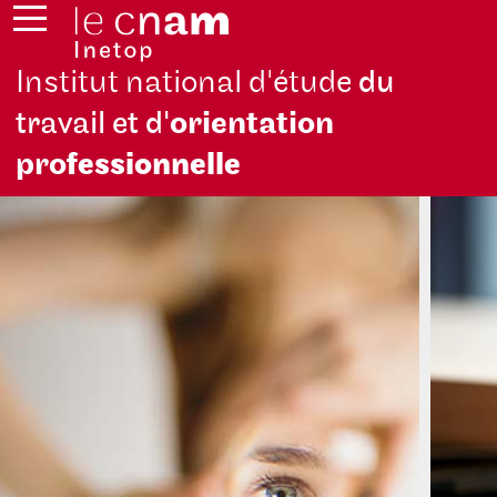
Institut national d'étude
du
travail et d'
orientation
pro
fessionnelle