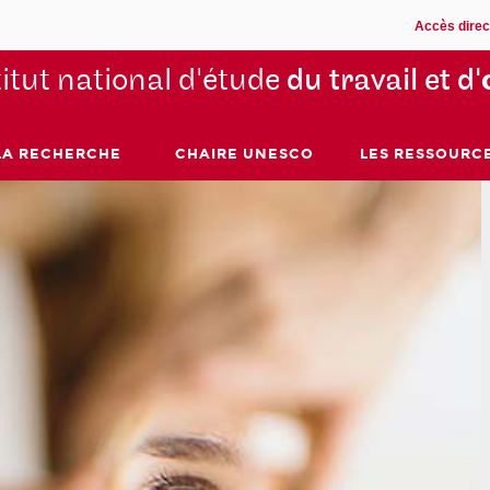
Accès direc
titut national d'étude
du travail et d'
LA RECHERCHE
CHAIRE UNESCO
LES RESSOURC