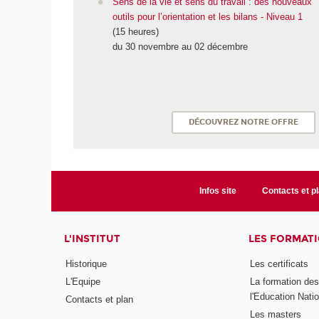
Sens de la vie et sens du travail : des nouveaux
outils pour l’orientation et les bilans - Niveau 1
(15 heures)
du 30 novembre au 02 décembre
DÉCOUVREZ NOTRE OFFRE
Infos site
Contacts et p
L'INSTITUT
LES FORMAT
Historique
Les certificats
L'Equipe
La formation de
l'Education Nati
Contacts et plan
Les masters