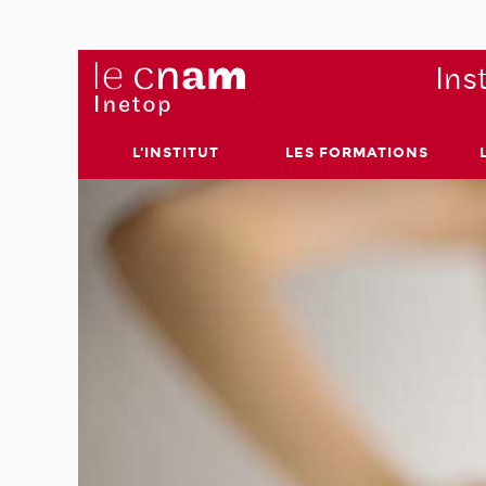
Ins
L'INSTITUT
LES FORMATIONS
les
licence
ix
tenu
omplète