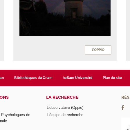
L'OPPIO
lan
Bibliothèques du Cnam
heSam Université
Plan de site
IONS
LA RECHERCHE
RÉS
L'observatoire (Oppio)
s Psychologues de
L'équipe de recherche
onale