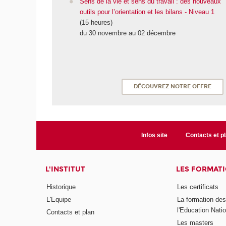
Sens de la vie et sens du travail : des nouveaux
outils pour l’orientation et les bilans - Niveau 1
(15 heures)
du 30 novembre au 02 décembre
DÉCOUVREZ NOTRE OFFRE
Infos site
Contacts et p
L'INSTITUT
LES FORMAT
Historique
Les certificats
L'Equipe
La formation de
l'Education Nati
Contacts et plan
Les masters