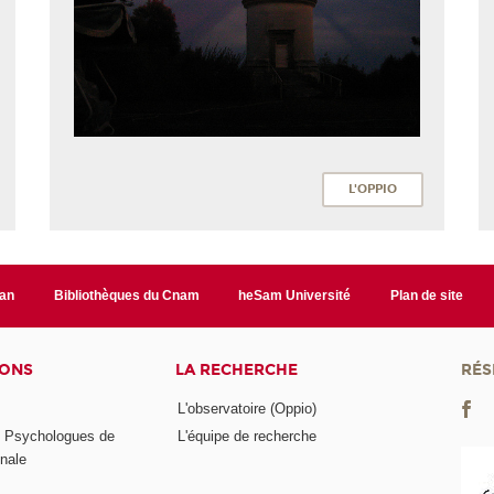
L'OPPIO
lan
Bibliothèques du Cnam
heSam Université
Plan de site
IONS
LA RECHERCHE
RÉS
L'observatoire (Oppio)
s Psychologues de
L'équipe de recherche
onale