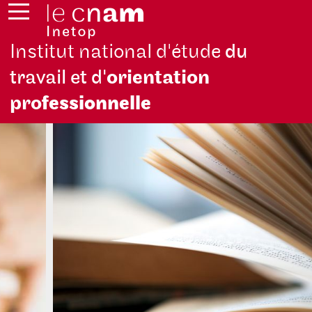
Institut national d'étude
du
travail et d'
orientation
pro
fessionnelle