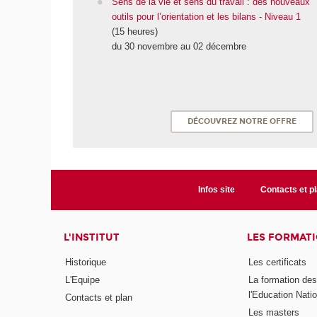
Sens de la vie et sens du travail : des nouveaux
outils pour l’orientation et les bilans - Niveau 1
(15 heures)
du 30 novembre au 02 décembre
DÉCOUVREZ NOTRE OFFRE
Infos site
Contacts et p
L'INSTITUT
LES FORMAT
Historique
Les certificats
L'Equipe
La formation de
l'Education Nati
Contacts et plan
Les masters