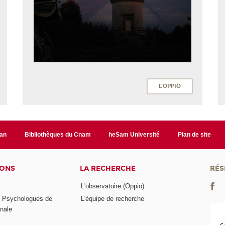
L'OPPIO
lan
Bibliothèques du Cnam
heSam Université
Plan de site
IONS
LA RECHERCHE
RÉS
L'observatoire (Oppio)
s Psychologues de
L'équipe de recherche
onale