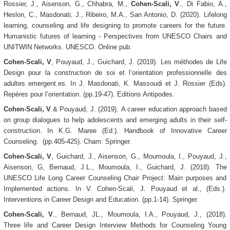
Rossier, J., Aisenson, G., Chhabra, M.,
Cohen-Scali, V
., Di Fabio, A.,
Heslon, C., Masdonati, J., Ribeiro, M.A., San Antonio, D. (2020).
Lifelong
learning, counseling and life designing to promote careers for the future.
Humanistic futures of learning - Perspectives from UNESCO Chairs and
UNITWIN Networks. UNESCO. Online pub.
Cohen-Scali, V
, Pouyaud, J., Guichard, J. (2019). Les méthodes de Life
Design pour la construction de soi et l’orientation professionnelle des
adultes emergent.es. In J. Masdonati, K. Massoudi et J. Rossier (Eds).
Repères pour l’orientation. (pp.19-47). Editions Antipodes.
Cohen-Scali, V
.& Pouyaud, J. (2019).
A career education approach based
on group dialogues to help adolescents and emerging adults in their self-
construction. In K.G. Maree (Ed.).
Handbook of Innovative Career
Counseling
. (pp.405-425). Cham: Springer.
Cohen-Scali, V
, Guichard, J., Aisenson, G., Moumoula, I., Pouyaud, J.,
Aisenson, G, Bernaud, J.L., Moumoula, I., Guichard, J. (2018).
The
UNESCO Life Long Career Counseling Chair Project: Main purposes and
Implemented actions. In V. Cohen-Scali, J. Pouyaud et al., (Eds.).
Interventions in Career Design and Education
. (pp.1-14). Springer.
Cohen-Scali, V
., Bernaud, JL., Moumoula, I.A., Pouyaud, J., (2018).
Three life and Career Design Interview Methods for Counseling Young