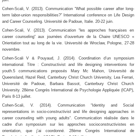
Cohen-Scali, V. (2013). Communication “What possible career after long-
term labor-union responsibilities?” International conference on Life Design
and Career Counseling. Université de Padoue, Italie. 20-22 juin.
Cohen-Scali, V. (2013). Communication “les approches françaises en
career counseling“ aux journées d’ouverture de la Chaire UNESCO «
Orientation tout au long de la vie. Université de Wroclaw, Pologne, 27-28
novembre.
Cohen-Scali V & Pouyaud, J. (2014). Coordination d’un symposium
international. Titre : Constructivist and life designing interventions for
youth.5 communications proposés Mary Mc Mahon, Université de
Queensland, Hazel Reid, Canterbury Christ Church University, Lea Ferrari,
Université de Padoue, Barbara Bassot, Canterbury Christ Church
University. 28ème Congrès International de Psychologie Appliquée (ICAP),
Paris 8-13 juillet.
Cohen-Scali, V. (2014). Communication “Identity and Social
representations in socio-constructivist and life designing approaches in
career counseling with young adults“. Communication réalisée dans le
cadre d’un symposium sur les approches socioconstructivistes en
orientation, que j’ai coordonné. 28ème Congrès International de