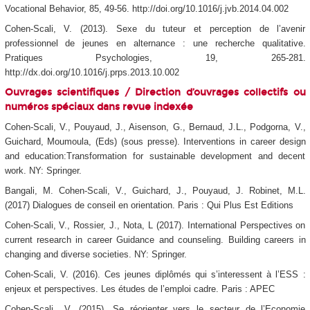
Vocational Behavior, 85, 49-56. http://doi.org/10.1016/j.jvb.2014.04.002
Cohen-Scali, V. (2013). Sexe du tuteur et perception de l’avenir
professionnel de jeunes en alternance : une recherche qualitative.
Pratiques Psychologies, 19, 265-281.
http://dx.doi.org/10.1016/j.prps.2013.10.002
Ouvrages scientifiques /
Direction d’ouvrages collectifs ou
numéros spéciaux dans revue indexée
Cohen-Scali, V., Pouyaud, J., Aisenson, G., Bernaud, J.L., Podgorna, V.,
Guichard, Moumoula, (Eds) (sous presse). Interventions in career design
and education:Transformation for sustainable development and decent
work. NY: Springer.
Bangali, M. Cohen-Scali, V., Guichard, J., Pouyaud, J. Robinet, M.L.
(2017) Dialogues de conseil en orientation. Paris : Qui Plus Est Editions
Cohen-Scali, V., Rossier, J., Nota, L (2017). International Perspectives on
current research in career Guidance and counseling. Building careers in
changing and diverse societies. NY: Springer.
Cohen-Scali, V. (2016). Ces jeunes diplômés qui s’interessent à l’ESS :
enjeux et perspectives. Les études de l’emploi cadre. Paris : APEC
Cohen-Scali., V. (2015). Se réorienter vers le secteur de l’Economie