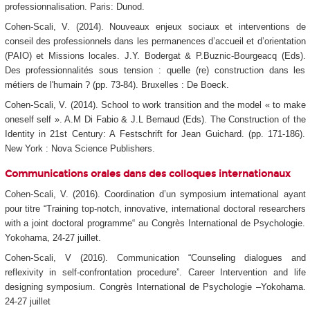
professionnalisation. Paris: Dunod.
Cohen-Scali, V. (2014). Nouveaux enjeux sociaux et interventions de
conseil des professionnels dans les permanences d’accueil et d’orientation
(PAIO) et Missions locales. J.Y. Bodergat & P.Buznic-Bourgeacq (Eds).
Des professionnalités sous tension : quelle (re) construction dans les
métiers de l'humain ? (pp. 73-84). Bruxelles : De Boeck.
Cohen-Scali, V. (2014). School to work transition and the model « to make
oneself self ». A.M Di Fabio & J.L Bernaud (Eds). The Construction of the
Identity in 21st Century: A Festschrift for Jean Guichard. (pp. 171-186).
New York : Nova Science Publishers.
Communications orales dans des colloques internationaux
Cohen-Scali, V. (2016). Coordination d’un symposium international ayant
pour titre “Training top-notch, innovative, international doctoral researchers
with a joint doctoral programme“ au Congrès International de Psychologie.
Yokohama, 24-27 juillet.
Cohen-Scali, V (2016). Communication “Counseling dialogues and
reflexivity in self-confrontation procedure”. Career Intervention and life
designing symposium. Congrès International de Psychologie –Yokohama.
24-27 juillet