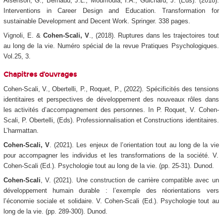
Aisenson, G., Bernaud, J.L., Moumoula, I.A., Guichard, J. (Eds).
(2018).
Interventions in Career Design and Education. Transformation for
sustainable Development and Decent Work
.
Springer. 338 pages.
Vignoli, E. &
Cohen-Scali, V
., (2018). Ruptures dans les trajectoires tout
au long de la vie. Numéro spécial de la revue
Pratiques Psychologiques.
Vol.25, 3.
Chapitres d’ouvrages
Cohen-Scali, V., Obertelli, P., Roquet, P., (2022).
Spécificités des tensions
identitaires et perspectives de développement des nouveaux rôles dans
les activités d’accompagnement des personnes.
In P. Roquet, V. Cohen-
Scali, P. Obertelli, (Eds).
Professionnalisation et Constructions identitaires
.
L’harmattan.
Cohen-Scali, V
. (2021). Les enjeux de l’orientation tout au long de la vie
pour accompagner les individus et les transformations de la société. V.
Cohen-Scali (Ed.).
Psychologie tout au long de la vie.
(pp. 25-31). Dunod.
Cohen-Scali
, V. (2021). Une construction de carrière compatible avec un
développement humain durable : l’exemple des réorientations vers
l’économie sociale et solidaire. V. Cohen-Scali (Ed.).
Psychologie tout au
long de la vie.
(pp. 289-300). Dunod.