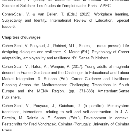
Sociale et Solidaire. Les études de l’emploi cadre. Paris : APEC
Cohen-Scali, V. & Van Dellen, T. (Eds.) (2015). Workplace learning,
Subjectivity and Identity. International Review of Education. Special
Issue,6.
Chapitres d’ouvrages
Cohen-Scali, V. Pouyaud, J., Robinet, M.L., Sintes, L. (sous presse). Life
designing dialogues and resilience. K. Maree (Ed.). Psychology of Career
adaptability, employability and resilience.NY: Sense Publishers
Cohen-Scali, V., Hafsi., A., Werquin, P. (2017). Young adults of maghrebi
descent in France.Guidance and the Challenges to Educational and Labour
Market Integration. R. Sultana (Ed.). Career Guidance and Livelihood
Planning Across the Mediterranean: Challenging Transitions in South
Europe and the MENA Region. (pp. 371-388) Amsterdam:Sense
Publishers.
Cohen-Scali, V., Pouyaud, J., Guichard, J. (à paraître). Mesosystem
transitions, interactions, relating to self and self-construction. In J. A.
Ferreira, M. Reitzle & E. Santos (Eds.), Development in context.
Festschrifts for Fred Vondracek. Coimbra (Portugal): University of Coimbra
Press.