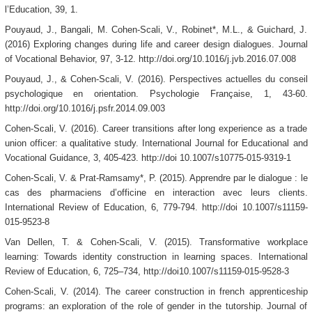
l’Education, 39, 1.
Pouyaud, J., Bangali, M. Cohen-Scali, V., Robinet*, M.L., & Guichard, J.
(2016) Exploring changes during life and career design dialogues. Journal
of Vocational Behavior, 97, 3-12. http://doi.org/10.1016/j.jvb.2016.07.008
Pouyaud, J., & Cohen-Scali, V. (2016). Perspectives actuelles du conseil
psychologique en orientation. Psychologie Française, 1, 43-60.
http://doi.org/10.1016/j.psfr.2014.09.003
Cohen-Scali, V. (2016). Career transitions after long experience as a trade
union officer: a qualitative study. International Journal for Educational and
Vocational Guidance, 3, 405-423. http://doi 10.1007/s10775-015-9319-1
Cohen-Scali, V. & Prat-Ramsamy*, P. (2015). Apprendre par le dialogue : le
cas des pharmaciens d’officine en interaction avec leurs clients.
International Review of Education, 6, 779-794. http://doi 10.1007/s11159-
015-9523-8
Van Dellen, T. & Cohen-Scali, V. (2015). Transformative workplace
learning: Towards identity construction in learning spaces. International
Review of Education, 6, 725–734, http://doi10.1007/s11159-015-9528-3
Cohen-Scali, V. (2014). The career construction in french apprenticeship
programs: an exploration of the role of gender in the tutorship. Journal of