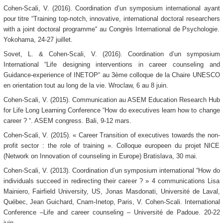
Cohen-Scali, V. (2016). Coordination d’un symposium international ayant
pour titre “Training top-notch, innovative, international doctoral researchers
with a joint doctoral programme“ au Congrès International de Psychologie.
Yokohama, 24-27 juillet.
Sovet, L. & Cohen-Scali, V. (2016). Coordination d’un symposium
International “Life designing interventions in career counseling and
Guidance-experience of INETOP“ au 3ème colloque de la Chaire UNESCO
en orientation tout au long de la vie. Wroclaw, 6 au 8 juin.
Cohen-Scali, V. (2015). Communication au ASEM Education Research Hub
for Life Long Learning Conference “How do executives learn how to change
career ? “. ASEM congress. Bali, 9-12 mars.
Cohen-Scali, V. (2015). « Career Transition of executives towards the non-
profit sector : the role of training ». Colloque europeen du projet NICE
(Network on Innovation of counseling in Europe) Bratislava, 30 mai.
Cohen-Scali, V. (2013). Coordination d’un symposium international “How do
individuals succeed in redirecting their career ? » 4 communications Lisa
Mainiero, Fairfield University, US, Jonas Masdonati, Université de Laval,
Québec, Jean Guichard, Cnam-Inetop, Paris, V. Cohen-Scali. International
Conference –Life and career counseling – Université de Padoue. 20-22
juin.