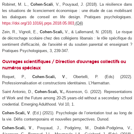
Robinet, M. L.,
Cohen-Scali
, V., Pouyaud, J. (2018). La résilience dans
les situations de licenciement économique : une étude de cas mobilisant
les dialogues de conseil en life design.
Pratiques psychologiques
.
https://doi.org/10.1016/j.prps.2018.05.003
(Q4)
Zein, R., Vignoli, E.,
Cohen-Scali,
V., & Lallemand, N. (2018). Le risque
de décrochage scolaire chez des collégiens libanais : le rôle spécifique du
sentiment d'efficacité, de l'anxiété et du soutien parental et enseignant ?
Pratiques Psychologiques, 3, 239-347.
Ouvrages scientifiques /
Direction d’ouvrages collectifs ou
numéros spéciaux
Roquet, P.,
Cohen-Scali, V
., Obertelli, P. (Eds) (2022).
Professionnalisation et constructions identitaires
. L’Harmattan.
Saint Antonio, D.,
Cohen-Scali, V.,
Aisenson, G. (2022).
Representations
of Work and the Future among 20-25 years-old without a secondary school
credential.
Emerging Adulthood. Vol 10, 1
.
Cohen-Scali, V
. (Ed.) (2021).
Psychologie de l’orientation tout au long de
la vie. Défis contemporains et nouvelles perspectives
. Dunod.
Cohen-Scali, V
., Pouyaud, J., Podgórny, M., Drabik-Podgórna, V.,