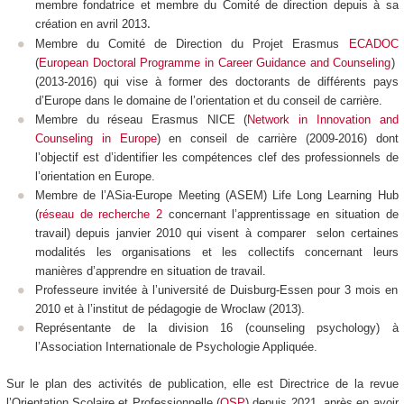
membre fondatrice et membre du Comité de direction depuis à sa
création en avril 2013
.
Membre du Comité de Direction du Projet Erasmus
ECADOC
(
European Doctoral Programme in Career Guidance and Counseling
)
(2013-2016) qui vise à former des doctorants de différents pays
d’Europe dans le domaine de l’orientation et du conseil de carrière.
Membre du réseau Erasmus NICE (
Network in Innovation and
Counseling in Europe
) en conseil de carrière (2009-2016) dont
l’objectif est d’identifier les compétences clef des professionnels de
l’orientation en Europe.
Membre de l’ASia-Europe Meeting (ASEM) Life Long Learning Hub
(
réseau de recherche 2
concernant l’apprentissage en situation de
travail) depuis janvier 2010 qui visent à comparer selon certaines
modalités les organisations et les collectifs concernant leurs
manières d’apprendre en situation de travail.
Professeure invitée à l’université de Duisburg-Essen pour 3 mois en
2010 et à l’institut de pédagogie de Wroclaw (2013).
Représentante de la division 16 (counseling psychology) à
l’Association Internationale de Psychologie Appliquée.
Sur le plan des activités de publication, elle est Directrice de la revue
l’Orientation Scolaire et Professionnelle (
OSP
) depuis 2021, après en avoir