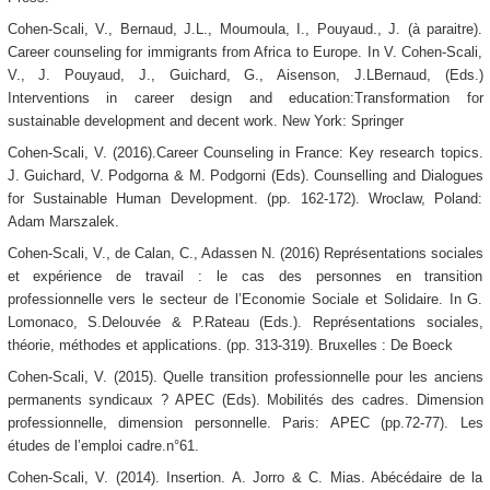
Cohen-Scali, V., Bernaud, J.L., Moumoula, I., Pouyaud., J. (à paraitre).
Career counseling for immigrants from Africa to Europe. In V. Cohen-Scali,
V., J. Pouyaud, J., Guichard, G., Aisenson, J.LBernaud, (Eds.)
Interventions in career design and education:Transformation for
sustainable development and decent work. New York: Springer
Cohen-Scali, V. (2016).Career Counseling in France: Key research topics.
J. Guichard, V. Podgorna & M. Podgorni (Eds). Counselling and Dialogues
for Sustainable Human Development. (pp. 162-172). Wroclaw, Poland:
Adam Marszalek.
Cohen-Scali, V., de Calan, C., Adassen N. (2016) Représentations sociales
et expérience de travail : le cas des personnes en transition
professionnelle vers le secteur de l’Economie Sociale et Solidaire. In G.
Lomonaco, S.Delouvée & P.Rateau (Eds.). Représentations sociales,
théorie, méthodes et applications. (pp. 313-319). Bruxelles : De Boeck
Cohen-Scali, V. (2015). Quelle transition professionnelle pour les anciens
permanents syndicaux ? APEC (Eds). Mobilités des cadres. Dimension
professionnelle, dimension personnelle. Paris: APEC (pp.72-77). Les
études de l’emploi cadre.n°61.
Cohen-Scali, V. (2014). Insertion. A. Jorro & C. Mias. Abécédaire de la