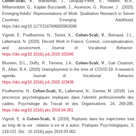
Cohen-Scali, V
., Masdonati, J., Disquay-Perot, S., Ribeiro, M.A.,
Willamsdottir, G., Kaplan Bucciarelli, J., Aisenson, G., Rossier, J. (2020).
Emerging Adults’ Representations of Work: Qualitative Research in Seven
Countries.
Emerging Adulthood
.
https://doi.org/10.1177/2167696820963598.
Vignoli, E, Prudhomme, N., Terriot, K.,
Cohen-Scali, V
., Bernaud, J.L.,
Lallemand, N. (2020). Decent Work in France: Context, conceptualisation,
and assessment.
Journal of Vocational Behavior
.
https://doi.org/10.1016/j.jvb.2019.103345
Blustein, D.L., Duffy, R., Ferreira, J.A.,
Cohen-Scali, V
., Gali Cinamon,
R., Allan, B.A. (2020) Unemployment in the time of COVID-19: A research
agenda.
Journal of Vocational Behavior
,
https://doi.org/10.1016/j.jvb.2020.103436
Prudhomme, N.,
Cohen-Scali, V.,
Lallemand, N., Garnier, M. (2018). Les
processus psychologiques impliqués dans l’identité professionnelle des
cadres.
Psychologie du Travail et des Organisations
. 24, 269-285.
https://doi.org/10.1016/j.pto.2018.04.001
Vignoli, E. &
Cohen-Scali, V.
(2018). Ruptures dans les trajectoires tout
au long de la vie : relation à soi et à autrui.
Pratiques Psychologiques, 3
,
219-222.
Doi : 10.1016/j.prps.2019.03.002.