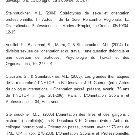
development, La Corogne, 15-17/09/04. 871-874.
Steinbruckner, M.L. (2004) Stéréotypes de sexe et orientation
professionnelle. In Actes de la 1ère Rencontre Régionale, La
Diversification Professionnelle : Modes d'Emploi, La Creche, 05/10/04.
12-15.
Vouillot, F. ; Blanchard, S. ; Marro, C. & Steinbruckner, M.L. (2004). La
division sexuée de l'orientation et du travail : une question théorique et
une question de pratiques. Psychologie du Travail et des
Organisations, 10, 277-291
Clauzure, S., & Steinbruckner, M.L. (2005). Les grandes thématiques
de la recherche à l'INETOP. In B. Desclaux & R. Guerrier (éd.), Actes
du colloque international « Orientation passé, présent, avenir : 75 ans
de l'INETOP », (pp. 281-286). Paris : L'Orientation Scolaire et
Professionnelle, 34, Hors-série.
Steinbruckner, M.L. (2005) L'orientation des filles et des garçons :
histoire(s) parallèle(s). In B. Desclaux & R. Guerrier (Eds.), Actes du
colloque international « Orientation passé, présent, avenir : 75 ans de
l'INETOP », (pp. 275-280). L'Orientation Scolaire et Professionnelle,