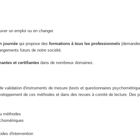
ouver un emploi ou en changer.
n journée
qui propose des
formations
à tous les professionnels
(demandeurs
angements futurs de notre société.
antes et certifiantes
dans de nombreux domaines.
 de validation d'instruments de mesure (tests et questionnaires psychométri
e développement de ces méthodes et dans des revues à comité de lecture. Des 
 ou méthodes
ychométriques
odes d'intervention