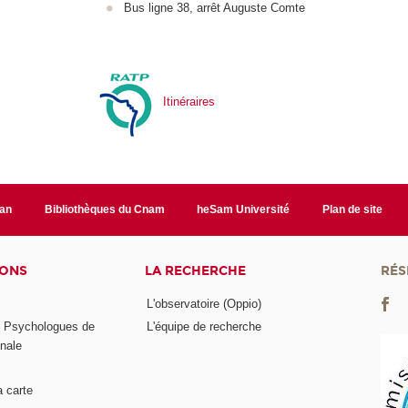
Bus ligne 38, arrêt Auguste Comte
Itinéraires
lan
Bibliothèques du Cnam
heSam Université
Plan de site
IONS
LA RECHERCHE
RÉS
L'observatoire (Oppio)
s Psychologues de
L'équipe de recherche
onale
a carte