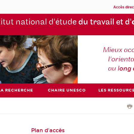
Accès direc
titut national d'étude
du travail et d'
Mieux ac
l'orienta
au l
ong
LA RECHERCHE
CHAIRE UNESCO
LES RESSOURC
Plan d'accès