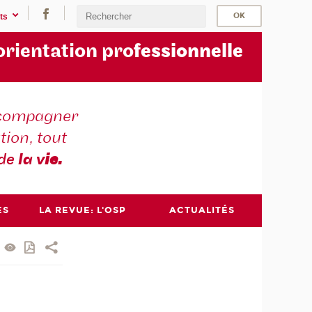
ts
orientation pro
fessionnelle
compagner
tion, tout
 de
la v
ie.
ES
LA REVUE: L'OSP
ACTUALITÉS