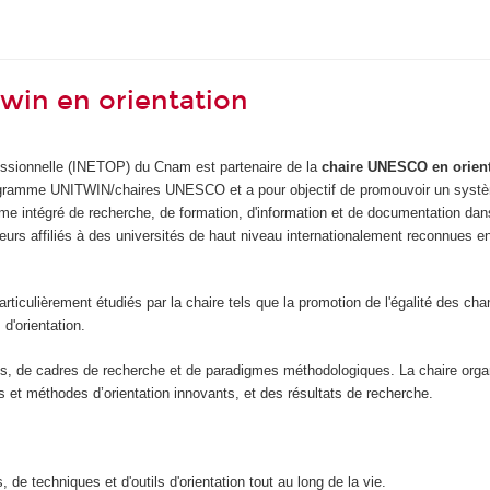
win en orientation
rofessionnelle (INETOP) du Cnam est partenaire de la
chaire UNESCO en orienta
rogramme UNITWIN/chaires UNESCO et a pour objectif de promouvoir un système
me intégré de recherche, de formation, d'information et de documentation dans 
cheurs affiliés à des universités de haut niveau internationalement reconnues e
particulièrement étudiés par la chaire tels que la promotion de l'égalité des c
 d'orientation.
iques, de cadres de recherche et de paradigmes méthodologiques. La chaire or
s et méthodes d’orientation innovants, et des résultats de recherche.
e techniques et d'outils d'orientation tout au long de la vie.