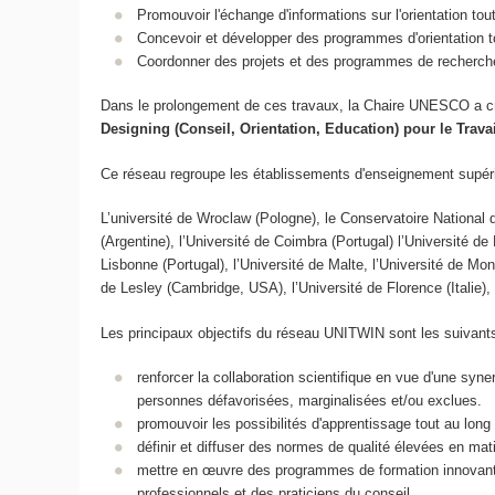
Promouvoir l'échange d'informations sur l'orientation tou
Concevoir et développer des programmes d'orientation tou
Coordonner des projets et des programmes de recherche,
Dans le prolongement de ces travaux, la Chaire UNESCO a 
Designing (Conseil, Orientation, Education) pour le Trav
Ce réseau regroupe les établissements d'enseignement supéri
L’université de Wroclaw (Pologne), le Conservatoire National d
(Argentine), l’Université de Coimbra (Portugal) l’Université de
Lisbonne (Portugal), l’Université de Malte, l’Université de Mo
de Lesley (Cambridge, USA), l’Université de Florence (Italie),
Les principaux objectifs du réseau UNITWIN sont les suivants
renforcer la collaboration scientifique en vue d'une sy
personnes défavorisées, marginalisées et/ou exclues.
promouvoir les possibilités d'apprentissage tout au long 
définir et diffuser des normes de qualité élevées en mati
mettre en œuvre des programmes de formation innovants
professionnels et des praticiens du conseil.