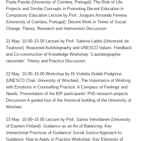
Paula Paixão (University of Coimbra, Portugal): The Role of Life
Projects and Similar Concepts in Promoting Decent Education in
Compulsory Education Lecture by Prof. Joaquim Armando Ferreira
(University of Coimbra, Portugal): Decent Work in Times of Social
Change: Theory, Research and Intervention Discussion
21 May: 10.00–15.00 Lecture by Prof. Sabrina Labbé (Université de
Toulouse): Reasoned Autobiography and UNESCO Values: Feedback
and Co-construction of Knowledge Workshop: ‘L’autobiographie
raisonnée’: Theory and Practice Discussion
22 May: 10.00–15.00 Workshop by Dr Violetta Drabik-Podgórna
(UNESCO Chair, University of Wrocław): The Importance of Working
with Emotions in Counselling Practice: A Compass of Feelings and
Needs. Presentation of the BIP participants’ PhD research projects
Discussion A guided tour of the historical building of the University of
Wrocław
23 May: 10.00–15.00 Lecture by Prof. Sanna Vehviläinen (University
of Eastern Finland): Guidance as an Art of Balancing: Key
Interactional Practices of Guidance/ Social Justice Approach to
Guidance: How to Apply in Practice Workshop: Key Elements of