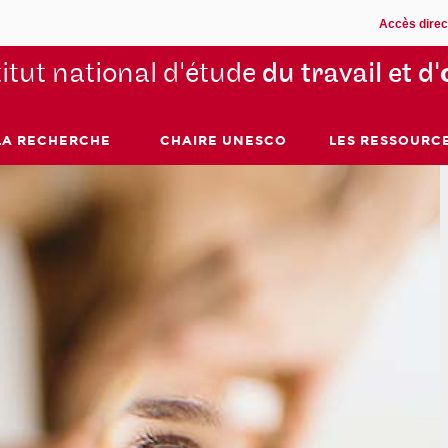
Accès direc
titut national d'étude
du travail et d'
LA RECHERCHE
CHAIRE UNESCO
LES RESSOURC
Inet
ori
95 ans :
l’Institu
professi