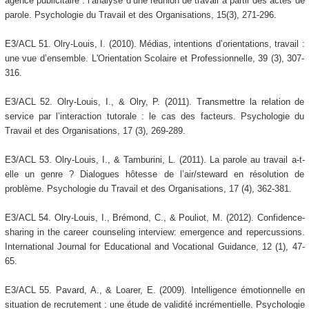
agence publicitaire : l’analyse d’une réunion de travail à partir des actes de
parole. Psychologie du Travail et des Organisations, 15(3), 271-296.
E3/ACL 51. Olry-Louis, I. (2010). Médias, intentions d’orientations, travail :
une vue d’ensemble. L'Orientation Scolaire et Professionnelle, 39 (3), 307-
316.
E3/ACL 52. Olry-Louis, I., & Olry, P. (2011). Transmettre la relation de
service par l’interaction tutorale : le cas des facteurs. Psychologie du
Travail et des Organisations, 17 (3), 269-289.
E3/ACL 53. Olry-Louis, I., & Tamburini, L. (2011). La parole au travail a-t-
elle un genre ? Dialogues hôtesse de l’air/steward en résolution de
problème. Psychologie du Travail et des Organisations, 17 (4), 362-381.
E3/ACL 54. Olry-Louis, I., Brémond, C., & Pouliot, M. (2012). Confidence-
sharing in the career counseling interview: emergence and repercussions.
International Journal for Educational and Vocational Guidance, 12 (1), 47-
65.
E3/ACL 55. Pavard, A., & Loarer, E. (2009). Intelligence émotionnelle en
situation de recrutement : une étude de validité incrémentielle. Psychologie