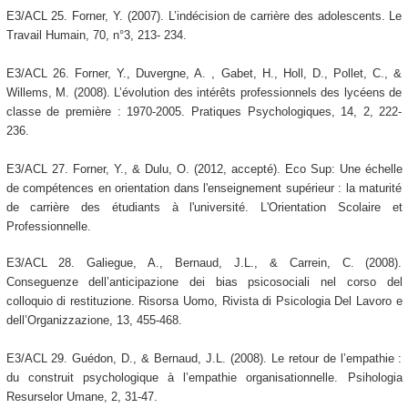
E3/ACL 25. Forner, Y. (2007). L’indécision de carrière des adolescents. Le
Travail Humain, 70, n°3, 213- 234.
E3/ACL 26. Forner, Y., Duvergne, A. , Gabet, H., Holl, D., Pollet, C., &
Willems, M. (2008). L’évolution des intérêts professionnels des lycéens de
classe de première : 1970-2005. Pratiques Psychologiques, 14, 2, 222-
236.
E3/ACL 27. Forner, Y., & Dulu, O. (2012, accepté). Eco Sup: Une échelle
de compétences en orientation dans l'enseignement supérieur : la maturité
de carrière des étudiants à l'université. L'Orientation Scolaire et
Professionnelle.
E3/ACL 28. Galiegue, A., Bernaud, J.L., & Carrein, C. (2008).
Conseguenze dell’anticipazione dei bias psicosociali nel corso del
colloquio di restituzione. Risorsa Uomo, Rivista di Psicologia Del Lavoro e
dell’Organizzazione, 13, 455-468.
E3/ACL 29. Guédon, D., & Bernaud, J.L. (2008). Le retour de l’empathie :
du construit psychologique à l’empathie organisationnelle. Psihologia
Resurselor Umane, 2, 31-47.