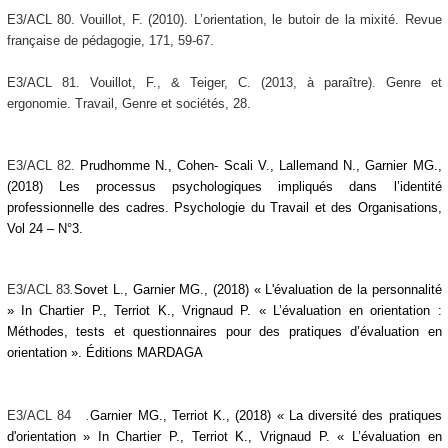
E3/ACL 80. Vouillot, F. (2010). L’orientation, le butoir de la mixité. Revue
française de pédagogie, 171, 59-67.
E3/ACL 81. Vouillot, F., & Teiger, C. (2013, à paraître). Genre et
ergonomie. Travail, Genre et sociétés, 28.
E3/ACL 82.
Prudhomme N., Cohen- Scali V., Lallemand N., Garnier MG.,
(2018) Les processus psychologiques impliqués dans l’identité
professionnelle des cadres. Psychologie du Travail et des Organisations,
Vol 24 – N°3.
E3/ACL
83
.
Sovet L., Garnier MG., (2018)
« L'évaluation de la personnalité
»
In Chartier P., Terriot K., Vrignaud P. « L’évaluation en orientation :
Méthodes, tests et questionnaires pour des pratiques d’évaluation en
orientation ». Éditions MARDAGA
E3/ACL 84
.
Garnier MG., Terriot K., (2018) « La diversité des pratiques
d'orientation » In Chartier P., Terriot K., Vrignaud P. « L’évaluation en