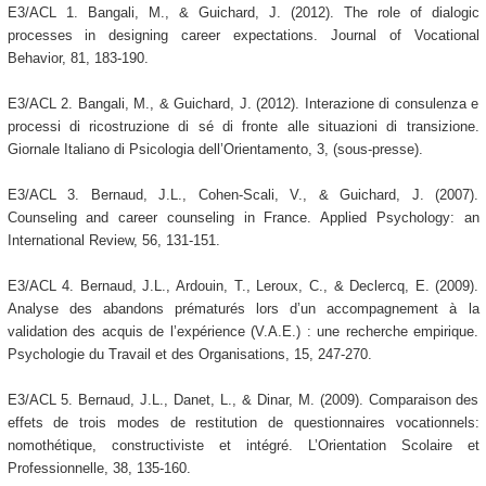
E3/ACL 1. Bangali, M., & Guichard, J. (2012). The role of dialogic
processes in designing career expectations. Journal of Vocational
Behavior, 81, 183-190.
E3/ACL 2. Bangali, M., & Guichard, J. (2012). Interazione di consulenza e
processi di ricostruzione di sé di fronte alle situazioni di transizione.
Giornale Italiano di Psicologia dell’Orientamento, 3, (sous-presse).
E3/ACL 3. Bernaud, J.L., Cohen-Scali, V., & Guichard, J. (2007).
Counseling and career counseling in France. Applied Psychology: an
International Review, 56, 131-151.
E3/ACL 4. Bernaud, J.L., Ardouin, T., Leroux, C., & Declercq, E. (2009).
Analyse des abandons prématurés lors d’un accompagnement à la
validation des acquis de l’expérience (V.A.E.) : une recherche empirique.
Psychologie du Travail et des Organisations, 15, 247-270.
E3/ACL 5. Bernaud, J.L., Danet, L., & Dinar, M. (2009). Comparaison des
effets de trois modes de restitution de questionnaires vocationnels:
nomothétique, constructiviste et intégré. L’Orientation Scolaire et
Professionnelle, 38, 135-160.