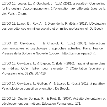
E3/DO 10. Loarer, E., & Guichard, J. (Eds) (2012, à paraître). Counselling
for life design. L’accompagnement à l’orientation aux différents âges de la
vie. Paris : Cnam.
E3/DO 11. Loarer, E., Rey, A., & Dierendonk, R. (Eds.) (2012). L'évaluation
des compétences en milieu scolaire et en milieu professionnel. De Boeck
E3/DO 12. Olry-Louis, I., & Chabrol, C. (Eds.) (2007). Interactions
communicatives et psychologie : approches actuelles. Paris, France :
Presses de la Sorbonne Nouvelle (E-book : http://psn.univ-paris3.fr).
E3/DO 13. Olry-Louis, I., & Bigeon, C. (Eds.) (2010). Travail et genre dans
les médias. Qu’en fait-on pour s’orienter ? L'Orientation Scolaire et
Professionnelle, 39 (3), 307-418.
E3/DO 14. Olry-Louis, I., Guillon, V., & Loarer, E. (Eds.) (2012, à paraître).
Psychologie du conseil en orientation. De Boeck.
E3/DO 15. Ouvrier-Bonnaz, R., & Prot, B. (2007). Activité d’orientation et
développement des métiers. Education Permanente, 171.