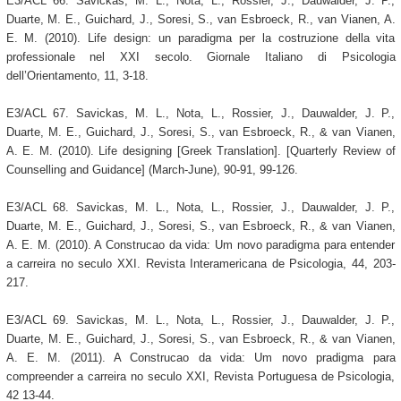
E3/ACL 66. Savickas, M. L., Nota, L., Rossier, J., Dauwalder, J. P.,
Duarte, M. E., Guichard, J., Soresi, S., van Esbroeck, R., van Vianen, A.
E. M. (2010). Life design: un paradigma per la costruzione della vita
professionale nel XXI secolo. Giornale Italiano di Psicologia
dell’Orientamento, 11, 3-18.
E3/ACL 67. Savickas, M. L., Nota, L., Rossier, J., Dauwalder, J. P.,
Duarte, M. E., Guichard, J., Soresi, S., van Esbroeck, R., & van Vianen,
A. E. M. (2010). Life designing [Greek Translation]. [Quarterly Review of
Counselling and Guidance] (March-June), 90-91, 99-126.
E3/ACL 68. Savickas, M. L., Nota, L., Rossier, J., Dauwalder, J. P.,
Duarte, M. E., Guichard, J., Soresi, S., van Esbroeck, R., & van Vianen,
A. E. M. (2010). A Construcao da vida: Um novo paradigma para entender
a carreira no seculo XXI. Revista Interamericana de Psicologia, 44, 203-
217.
E3/ACL 69. Savickas, M. L., Nota, L., Rossier, J., Dauwalder, J. P.,
Duarte, M. E., Guichard, J., Soresi, S., van Esbroeck, R., & van Vianen,
A. E. M. (2011). A Construcao da vida: Um novo pradigma para
compreender a carreira no seculo XXI, Revista Portuguesa de Psicologia,
42 13-44.