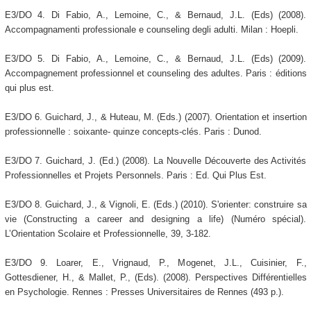
E3/DO 4. Di Fabio, A., Lemoine, C., & Bernaud, J.L. (Eds) (2008).
Accompagnamenti professionale e counseling degli adulti. Milan : Hoepli.
E3/DO 5. Di Fabio, A., Lemoine, C., & Bernaud, J.L. (Eds) (2009).
Accompagnement professionnel et counseling des adultes. Paris : éditions
qui plus est.
E3/DO 6. Guichard, J., & Huteau, M. (Eds.) (2007). Orientation et insertion
professionnelle : soixante- quinze concepts-clés. Paris : Dunod.
E3/DO 7. Guichard, J. (Ed.) (2008). La Nouvelle Découverte des Activités
Professionnelles et Projets Personnels. Paris : Ed. Qui Plus Est.
E3/DO 8. Guichard, J., & Vignoli, E. (Eds.) (2010). S'orienter: construire sa
vie (Constructing a career and designing a life) (Numéro spécial).
L’Orientation Scolaire et Professionnelle, 39, 3-182.
E3/DO 9. Loarer, E., Vrignaud, P., Mogenet, J.L., Cuisinier, F.,
Gottesdiener, H., & Mallet, P., (Eds). (2008). Perspectives Différentielles
en Psychologie. Rennes : Presses Universitaires de Rennes (493 p.).