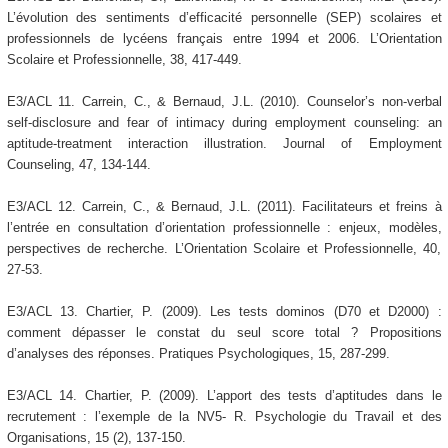
L’évolution des sentiments d’efficacité personnelle (SEP) scolaires et
professionnels de lycéens français entre 1994 et 2006. L’Orientation
Scolaire et Professionnelle, 38, 417-449.
E3/ACL 11. Carrein, C., & Bernaud, J.L. (2010). Counselor’s non-verbal
self-disclosure and fear of intimacy during employment counseling: an
aptitude-treatment interaction illustration. Journal of Employment
Counseling, 47, 134-144.
E3/ACL 12. Carrein, C., & Bernaud, J.L. (2011). Facilitateurs et freins à
l’entrée en consultation d’orientation professionnelle : enjeux, modèles,
perspectives de recherche. L’Orientation Scolaire et Professionnelle, 40,
27-53.
E3/ACL 13. Chartier, P. (2009). Les tests dominos (D70 et D2000) :
comment dépasser le constat du seul score total ? Propositions
d’analyses des réponses. Pratiques Psychologiques, 15, 287-299.
E3/ACL 14. Chartier, P. (2009). L’apport des tests d’aptitudes dans le
recrutement : l’exemple de la NV5- R. Psychologie du Travail et des
Organisations, 15 (2), 137-150.