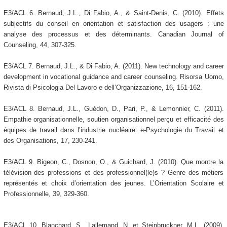
E3/ACL 6. Bernaud, J.L., Di Fabio, A., & Saint-Denis, C. (2010). Effets
subjectifs du conseil en orientation et satisfaction des usagers : une
analyse des processus et des déterminants. Canadian Journal of
Counseling, 44, 307-325.
E3/ACL 7. Bernaud, J.L., & Di Fabio, A. (2011). New technology and career
development in vocational guidance and career counseling. Risorsa Uomo,
Rivista di Psicologia Del Lavoro e dell’Organizzazione, 16, 151-162.
E3/ACL 8. Bernaud, J.L., Guédon, D., Pari, P., & Lemonnier, C. (2011).
Empathie organisationnelle, soutien organisationnel perçu et efficacité des
équipes de travail dans l’industrie nucléaire. e-Psychologie du Travail et
des Organisations, 17, 230-241.
E3/ACL 9. Bigeon, C., Dosnon, O., & Guichard, J. (2010). Que montre la
télévision des professions et des professionnel(le)s ? Genre des métiers
représentés et choix d’orientation des jeunes. L’Orientation Scolaire et
Professionnelle, 39, 329-360.
E3/ACL 10. Blanchard, S., Lallemand, N. et Steinbruckner, M.L. (2009).