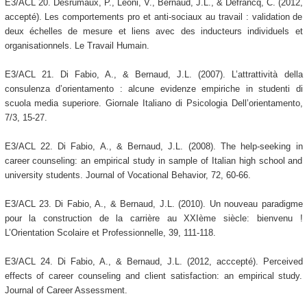
E3/ACL 20. Desrumaux, P., Léoni, V., Bernaud, J.L., & Defrancq, C. (2012,
accepté). Les comportements pro et anti-sociaux au travail : validation de
deux échelles de mesure et liens avec des inducteurs individuels et
organisationnels. Le Travail Humain.
E3/ACL 21. Di Fabio, A., & Bernaud, J.L. (2007). L’attrattività della
consulenza d’orientamento : alcune evidenze empiriche in studenti di
scuola media superiore. Giornale Italiano di Psicologia Dell’orientamento,
7/3, 15-27.
E3/ACL 22. Di Fabio, A., & Bernaud, J.L. (2008). The help-seeking in
career counseling: an empirical study in sample of Italian high school and
university students. Journal of Vocational Behavior, 72, 60-66.
E3/ACL 23. Di Fabio, A., & Bernaud, J.L. (2010). Un nouveau paradigme
pour la construction de la carrière au XXIème siècle: bienvenu !
L’Orientation Scolaire et Professionnelle, 39, 111-118.
E3/ACL 24. Di Fabio, A., & Bernaud, J.L. (2012, acccepté). Perceived
effects of career counseling and client satisfaction: an empirical study.
Journal of Career Assessment.