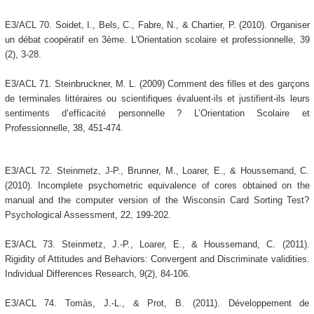
E3/ACL 70. Soidet, I., Bels, C., Fabre, N., & Chartier, P. (2010). Organiser
un débat coopératif en 3ème. L'Orientation scolaire et professionnelle, 39
(2), 3-28.
E3/ACL 71. Steinbruckner, M. L. (2009) Comment des filles et des garçons
de terminales littéraires ou scientifiques évaluent-ils et justifient-ils leurs
sentiments d’efficacité personnelle ? L’Orientation Scolaire et
Professionnelle, 38, 451-474.
E3/ACL 72. Steinmetz, J-P., Brunner, M., Loarer, E., & Houssemand, C.
(2010). Incomplete psychometric equivalence of cores obtained on the
manual and the computer version of the Wisconsin Card Sorting Test?
Psychological Assessment, 22, 199-202.
E3/ACL 73. Steinmetz, J.-P., Loarer, E., & Houssemand, C. (2011).
Rigidity of Attitudes and Behaviors: Convergent and Discriminate validities.
Individual Differences Research, 9(2), 84-106.
E3/ACL 74. Tomàs, J.-L., & Prot, B. (2011). Développement de