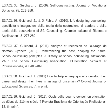
E3/ACL 35. Guichard, J. (2009). Self-constructing. Journal of Vocational
Behavior, 75, 251–258.
E3/ACL 36. Guichard, J., & Di Fabio, A. (2010). Life-designing counseling:
specificità e integrazioni della teoria della costruzione di carriera e della
teoria della costruzione di Sé. Counseling. Giornale Italiano di Ricerca e
Applicazioni, 3, 277-289.
E3/ACL 37. Guichard, J. (2011). Analyse et recension de l’ouvrage de
Norman Gysbers (2010), Remembering the past, shaping the future.
School counseling principles. A History of school counseling. Alexandria,
VA : The School Counseling Association. L’Orientation Scolaire et
Professionnelle, 40, 485-489.
E3/ACL 38. Guichard, J. (2012) How to help emerging adults develop their
career and design their lives in an age of uncertainty? Cypriot Journal of
Educational Sciences, 7, in print.
E3/ACL 39. Guichard, J. (2012). Quels défis pour le conseil en orientation
au début du 21ème siècle ? Revista Brasileira de Orientação Profissional,
13, (in print).