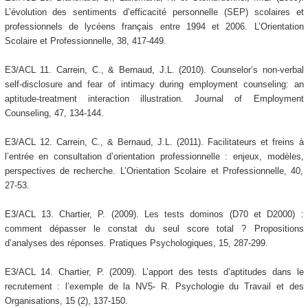
L’évolution des sentiments d’efficacité personnelle (SEP) scolaires et
professionnels de lycéens français entre 1994 et 2006. L’Orientation
Scolaire et Professionnelle, 38, 417-449.
E3/ACL 11. Carrein, C., & Bernaud, J.L. (2010). Counselor’s non-verbal
self-disclosure and fear of intimacy during employment counseling: an
aptitude-treatment interaction illustration. Journal of Employment
Counseling, 47, 134-144.
E3/ACL 12. Carrein, C., & Bernaud, J.L. (2011). Facilitateurs et freins à
l’entrée en consultation d’orientation professionnelle : enjeux, modèles,
perspectives de recherche. L’Orientation Scolaire et Professionnelle, 40,
27-53.
E3/ACL 13. Chartier, P. (2009). Les tests dominos (D70 et D2000) :
comment dépasser le constat du seul score total ? Propositions
d’analyses des réponses. Pratiques Psychologiques, 15, 287-299.
E3/ACL 14. Chartier, P. (2009). L’apport des tests d’aptitudes dans le
recrutement : l’exemple de la NV5- R. Psychologie du Travail et des
Organisations, 15 (2), 137-150.