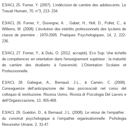
E3/ACL 25. Forner, Y. (2007). L’indécision de carrière des adolescents. Le
Travail Humain, 70, n°3, 213- 234.
E3/ACL 26. Forner, Y., Duvergne, A. , Gabet, H., Holl, D., Pollet, C., &
Willems, M. (2008). L’évolution des intérêts professionnels des lycéens de
classe de première : 1970-2005. Pratiques Psychologiques, 14, 2, 222-
236.
E3/ACL 27. Forner, Y., & Dulu, O. (2012, accepté). Eco Sup: Une échelle
de compétences en orientation dans l'enseignement supérieur : la maturité
de carrière des étudiants à l'université. L'Orientation Scolaire et
Professionnelle.
E3/ACL 28. Galiegue, A., Bernaud, J.L., & Carrein, C. (2008).
Conseguenze dell’anticipazione dei bias psicosociali nel corso del
colloquio di restituzione. Risorsa Uomo, Rivista di Psicologia Del Lavoro e
dell’Organizzazione, 13, 455-468.
E3/ACL 29. Guédon, D., & Bernaud, J.L. (2008). Le retour de l’empathie :
du construit psychologique à l’empathie organisationnelle. Psihologia
Resurselor Umane, 2, 31-47.