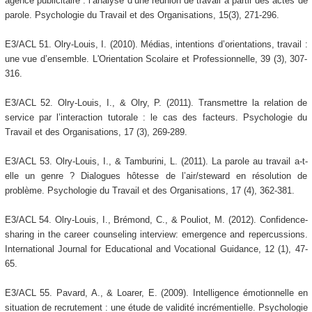
agence publicitaire : l’analyse d’une réunion de travail à partir des actes de
parole. Psychologie du Travail et des Organisations, 15(3), 271-296.
E3/ACL 51. Olry-Louis, I. (2010). Médias, intentions d’orientations, travail :
une vue d’ensemble. L'Orientation Scolaire et Professionnelle, 39 (3), 307-
316.
E3/ACL 52. Olry-Louis, I., & Olry, P. (2011). Transmettre la relation de
service par l’interaction tutorale : le cas des facteurs. Psychologie du
Travail et des Organisations, 17 (3), 269-289.
E3/ACL 53. Olry-Louis, I., & Tamburini, L. (2011). La parole au travail a-t-
elle un genre ? Dialogues hôtesse de l’air/steward en résolution de
problème. Psychologie du Travail et des Organisations, 17 (4), 362-381.
E3/ACL 54. Olry-Louis, I., Brémond, C., & Pouliot, M. (2012). Confidence-
sharing in the career counseling interview: emergence and repercussions.
International Journal for Educational and Vocational Guidance, 12 (1), 47-
65.
E3/ACL 55. Pavard, A., & Loarer, E. (2009). Intelligence émotionnelle en
situation de recrutement : une étude de validité incrémentielle. Psychologie