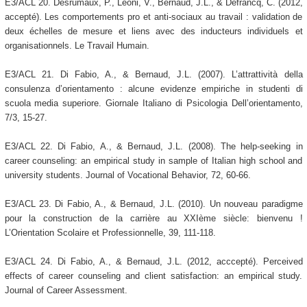
E3/ACL 20. Desrumaux, P., Léoni, V., Bernaud, J.L., & Defrancq, C. (2012,
accepté). Les comportements pro et anti-sociaux au travail : validation de
deux échelles de mesure et liens avec des inducteurs individuels et
organisationnels. Le Travail Humain.
E3/ACL 21. Di Fabio, A., & Bernaud, J.L. (2007). L’attrattività della
consulenza d’orientamento : alcune evidenze empiriche in studenti di
scuola media superiore. Giornale Italiano di Psicologia Dell’orientamento,
7/3, 15-27.
E3/ACL 22. Di Fabio, A., & Bernaud, J.L. (2008). The help-seeking in
career counseling: an empirical study in sample of Italian high school and
university students. Journal of Vocational Behavior, 72, 60-66.
E3/ACL 23. Di Fabio, A., & Bernaud, J.L. (2010). Un nouveau paradigme
pour la construction de la carrière au XXIème siècle: bienvenu !
L’Orientation Scolaire et Professionnelle, 39, 111-118.
E3/ACL 24. Di Fabio, A., & Bernaud, J.L. (2012, acccepté). Perceived
effects of career counseling and client satisfaction: an empirical study.
Journal of Career Assessment.