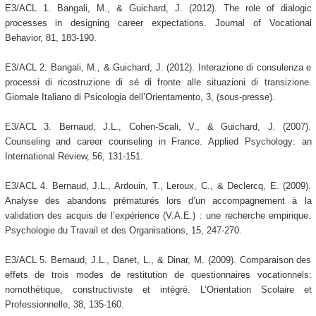
E3/ACL 1. Bangali, M., & Guichard, J. (2012). The role of dialogic
processes in designing career expectations. Journal of Vocational
Behavior, 81, 183-190.
E3/ACL 2. Bangali, M., & Guichard, J. (2012). Interazione di consulenza e
processi di ricostruzione di sé di fronte alle situazioni di transizione.
Giornale Italiano di Psicologia dell’Orientamento, 3, (sous-presse).
E3/ACL 3. Bernaud, J.L., Cohen-Scali, V., & Guichard, J. (2007).
Counseling and career counseling in France. Applied Psychology: an
International Review, 56, 131-151.
E3/ACL 4. Bernaud, J.L., Ardouin, T., Leroux, C., & Declercq, E. (2009).
Analyse des abandons prématurés lors d’un accompagnement à la
validation des acquis de l’expérience (V.A.E.) : une recherche empirique.
Psychologie du Travail et des Organisations, 15, 247-270.
E3/ACL 5. Bernaud, J.L., Danet, L., & Dinar, M. (2009). Comparaison des
effets de trois modes de restitution de questionnaires vocationnels:
nomothétique, constructiviste et intégré. L’Orientation Scolaire et
Professionnelle, 38, 135-160.