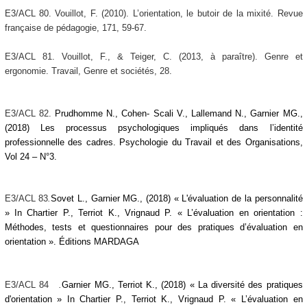
E3/ACL 80. Vouillot, F. (2010). L’orientation, le butoir de la mixité. Revue
française de pédagogie, 171, 59-67.
E3/ACL 81. Vouillot, F., & Teiger, C. (2013, à paraître). Genre et
ergonomie. Travail, Genre et sociétés, 28.
E3/ACL 82.
Prudhomme N., Cohen- Scali V., Lallemand N., Garnier MG.,
(2018) Les processus psychologiques impliqués dans l’identité
professionnelle des cadres. Psychologie du Travail et des Organisations,
Vol 24 – N°3.
E3/ACL
83
.
Sovet L., Garnier MG., (2018)
« L'évaluation de la personnalité
»
In Chartier P., Terriot K., Vrignaud P. « L’évaluation en orientation :
Méthodes, tests et questionnaires pour des pratiques d’évaluation en
orientation ». Éditions MARDAGA
E3/ACL 84
.
Garnier MG., Terriot K., (2018) « La diversité des pratiques
d'orientation » In Chartier P., Terriot K., Vrignaud P. « L’évaluation en