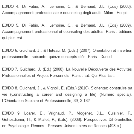
E3/DO 4. Di Fabio, A., Lemoine, C., & Bernaud, J.L. (Eds) (2008).
Accompagnamenti professionale e counseling degli adulti. Milan : Hoepli.
E3/DO 5. Di Fabio, A., Lemoine, C., & Bernaud, J.L. (Eds) (2009).
Accompagnement professionnel et counseling des adultes. Paris : éditions
qui plus est.
E3/DO 6. Guichard, J., & Huteau, M. (Eds.) (2007). Orientation et insertion
professionnelle : soixante- quinze concepts-clés. Paris : Dunod.
E3/DO 7. Guichard, J. (Ed.) (2008). La Nouvelle Découverte des Activités
Professionnelles et Projets Personnels. Paris : Ed. Qui Plus Est.
E3/DO 8. Guichard, J., & Vignoli, E. (Eds.) (2010). S'orienter: construire sa
vie (Constructing a career and designing a life) (Numéro spécial).
L’Orientation Scolaire et Professionnelle, 39, 3-182.
E3/DO 9. Loarer, E., Vrignaud, P., Mogenet, J.L., Cuisinier, F.,
Gottesdiener, H., & Mallet, P., (Eds). (2008). Perspectives Différentielles
en Psychologie. Rennes : Presses Universitaires de Rennes (493 p.).