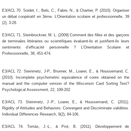
E3/ACL 70. Soidet, I., Bels, C., Fabre, N., & Chartier, P. (2010). Organiser
un débat coopératif en 3ème. L'Orientation scolaire et professionnelle, 39
(2), 3-28.
E3/ACL 71. Steinbruckner, M. L. (2009) Comment des filles et des garçons
de terminales littéraires ou scientifiques évaluent-ils et justifient-ils leurs
sentiments d’efficacité personnelle ? L’Orientation Scolaire et
Professionnelle, 38, 451-474.
E3/ACL 72. Steinmetz, J-P., Brunner, M., Loarer, E., & Houssemand, C.
(2010). Incomplete psychometric equivalence of cores obtained on the
manual and the computer version of the Wisconsin Card Sorting Test?
Psychological Assessment, 22, 199-202.
E3/ACL 73. Steinmetz, J.-P., Loarer, E., & Houssemand, C. (2011).
Rigidity of Attitudes and Behaviors: Convergent and Discriminate validities.
Individual Differences Research, 9(2), 84-106.
E3/ACL 74. Tomàs, J.-L., & Prot, B. (2011). Développement de