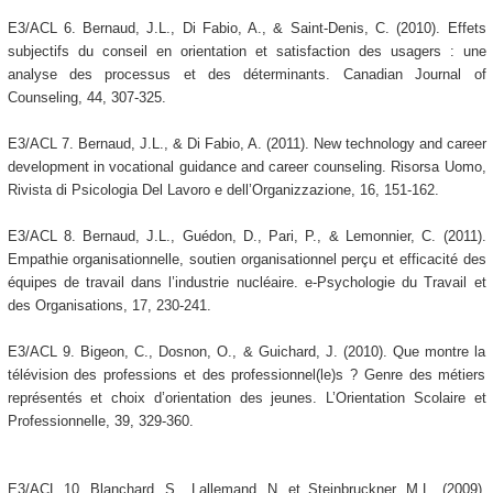
E3/ACL 6. Bernaud, J.L., Di Fabio, A., & Saint-Denis, C. (2010). Effets
subjectifs du conseil en orientation et satisfaction des usagers : une
analyse des processus et des déterminants. Canadian Journal of
Counseling, 44, 307-325.
E3/ACL 7. Bernaud, J.L., & Di Fabio, A. (2011). New technology and career
development in vocational guidance and career counseling. Risorsa Uomo,
Rivista di Psicologia Del Lavoro e dell’Organizzazione, 16, 151-162.
E3/ACL 8. Bernaud, J.L., Guédon, D., Pari, P., & Lemonnier, C. (2011).
Empathie organisationnelle, soutien organisationnel perçu et efficacité des
équipes de travail dans l’industrie nucléaire. e-Psychologie du Travail et
des Organisations, 17, 230-241.
E3/ACL 9. Bigeon, C., Dosnon, O., & Guichard, J. (2010). Que montre la
télévision des professions et des professionnel(le)s ? Genre des métiers
représentés et choix d’orientation des jeunes. L’Orientation Scolaire et
Professionnelle, 39, 329-360.
E3/ACL 10. Blanchard, S., Lallemand, N. et Steinbruckner, M.L. (2009).