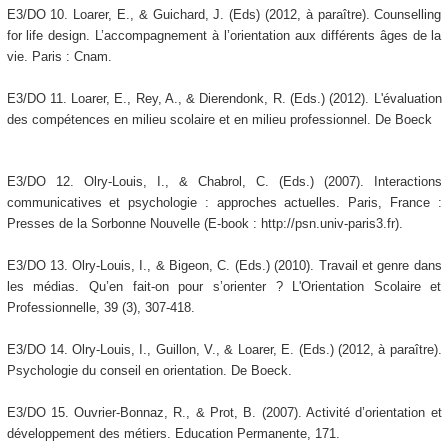
E3/DO 10. Loarer, E., & Guichard, J. (Eds) (2012, à paraître). Counselling
for life design. L’accompagnement à l’orientation aux différents âges de la
vie. Paris : Cnam.
E3/DO 11. Loarer, E., Rey, A., & Dierendonk, R. (Eds.) (2012). L'évaluation
des compétences en milieu scolaire et en milieu professionnel. De Boeck
E3/DO 12. Olry-Louis, I., & Chabrol, C. (Eds.) (2007). Interactions
communicatives et psychologie : approches actuelles. Paris, France :
Presses de la Sorbonne Nouvelle (E-book : http://psn.univ-paris3.fr).
E3/DO 13. Olry-Louis, I., & Bigeon, C. (Eds.) (2010). Travail et genre dans
les médias. Qu’en fait-on pour s’orienter ? L'Orientation Scolaire et
Professionnelle, 39 (3), 307-418.
E3/DO 14. Olry-Louis, I., Guillon, V., & Loarer, E. (Eds.) (2012, à paraître).
Psychologie du conseil en orientation. De Boeck.
E3/DO 15. Ouvrier-Bonnaz, R., & Prot, B. (2007). Activité d’orientation et
développement des métiers. Education Permanente, 171.