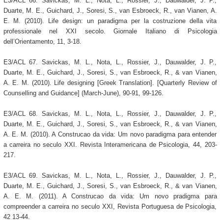
E3/ACL 66. Savickas, M. L., Nota, L., Rossier, J., Dauwalder, J. P.,
Duarte, M. E., Guichard, J., Soresi, S., van Esbroeck, R., van Vianen, A.
E. M. (2010). Life design: un paradigma per la costruzione della vita
professionale nel XXI secolo. Giornale Italiano di Psicologia
dell’Orientamento, 11, 3-18.
E3/ACL 67. Savickas, M. L., Nota, L., Rossier, J., Dauwalder, J. P.,
Duarte, M. E., Guichard, J., Soresi, S., van Esbroeck, R., & van Vianen,
A. E. M. (2010). Life designing [Greek Translation]. [Quarterly Review of
Counselling and Guidance] (March-June), 90-91, 99-126.
E3/ACL 68. Savickas, M. L., Nota, L., Rossier, J., Dauwalder, J. P.,
Duarte, M. E., Guichard, J., Soresi, S., van Esbroeck, R., & van Vianen,
A. E. M. (2010). A Construcao da vida: Um novo paradigma para entender
a carreira no seculo XXI. Revista Interamericana de Psicologia, 44, 203-
217.
E3/ACL 69. Savickas, M. L., Nota, L., Rossier, J., Dauwalder, J. P.,
Duarte, M. E., Guichard, J., Soresi, S., van Esbroeck, R., & van Vianen,
A. E. M. (2011). A Construcao da vida: Um novo pradigma para
compreender a carreira no seculo XXI, Revista Portuguesa de Psicologia,
42 13-44.