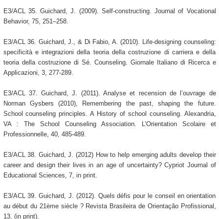
E3/ACL 35. Guichard, J. (2009). Self-constructing. Journal of Vocational
Behavior, 75, 251–258.
E3/ACL 36. Guichard, J., & Di Fabio, A. (2010). Life-designing counseling:
specificità e integrazioni della teoria della costruzione di carriera e della
teoria della costruzione di Sé. Counseling. Giornale Italiano di Ricerca e
Applicazioni, 3, 277-289.
E3/ACL 37. Guichard, J. (2011). Analyse et recension de l’ouvrage de
Norman Gysbers (2010), Remembering the past, shaping the future.
School counseling principles. A History of school counseling. Alexandria,
VA : The School Counseling Association. L’Orientation Scolaire et
Professionnelle, 40, 485-489.
E3/ACL 38. Guichard, J. (2012) How to help emerging adults develop their
career and design their lives in an age of uncertainty? Cypriot Journal of
Educational Sciences, 7, in print.
E3/ACL 39. Guichard, J. (2012). Quels défis pour le conseil en orientation
au début du 21ème siècle ? Revista Brasileira de Orientação Profissional,
13, (in print).