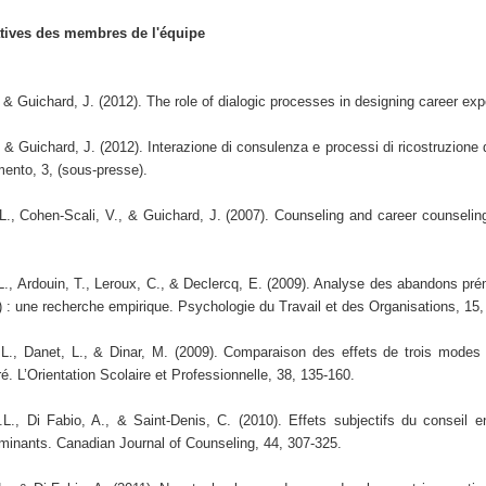
atives des membres de l'équipe
& Guichard, J. (2012). The role of dialogic processes in designing career exp
 Guichard, J. (2012). Interazione di consulenza e processi di ricostruzione di s
mento, 3, (sous-presse).
., Cohen-Scali, V., & Guichard, J. (2007). Counseling and career counseling
., Ardouin, T., Leroux, C., & Declercq, E. (2009). Analyse des abandons pr
) : une recherche empirique. Psychologie du Travail et des Organisations, 15,
., Danet, L., & Dinar, M. (2009). Comparaison des effets de trois modes d
ré. L’Orientation Scolaire et Professionnelle, 38, 135-160.
., Di Fabio, A., & Saint-Denis, C. (2010). Effets subjectifs du conseil e
minants. Canadian Journal of Counseling, 44, 307-325.