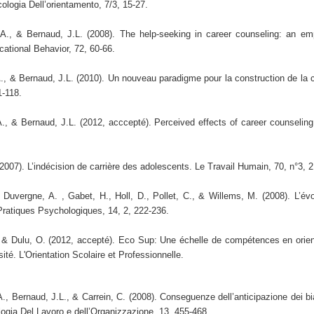
cologia Dell’orientamento, 7/3, 15-27.
., & Bernaud, J.L. (2008). The help-seeking in career counseling: an empi
cational Behavior, 72, 60-66.
., & Bernaud, J.L. (2010). Un nouveau paradigme pour la construction de la ca
1-118.
., & Bernaud, J.L. (2012, acccepté). Perceived effects of career counseling a
2007). L’indécision de carrière des adolescents. Le Travail Humain, 70, n°3, 
 Duvergne, A. , Gabet, H., Holl, D., Pollet, C., & Willems, M. (2008). L’év
Pratiques Psychologiques, 14, 2, 222-236.
 & Dulu, O. (2012, accepté). Eco Sup: Une échelle de compétences en orienta
sité. L'Orientation Scolaire et Professionnelle.
, Bernaud, J.L., & Carrein, C. (2008). Conseguenze dell’anticipazione dei bias
logia Del Lavoro e dell’Organizzazione, 13, 455-468.