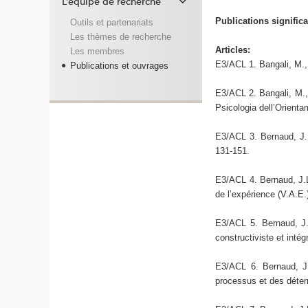
L'équipe de recherche
Publications signific
Outils et partenariats
Les thèmes de recherche
Articles:
Les membres
E3/ACL 1. Bangali, M., 
Publications et ouvrages
E3/ACL 2. Bangali, M., &
Psicologia dell’Orienta
E3/ACL 3. Bernaud, J.L
131-151.
E3/ACL 4. Bernaud, J.L
de l’expérience (V.A.E.
E3/ACL 5. Bernaud, J.L
constructiviste et intég
E3/ACL 6. Bernaud, J.L
processus et des déter