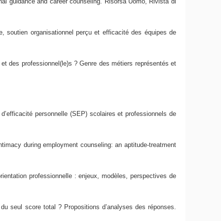
nal guidance and career counseling. Risorsa Uomo, Rivista di
, soutien organisationnel perçu et efficacité des équipes de
 et des professionnel(le)s ? Genre des métiers représentés et
d’efficacité personnelle (SEP) scolaires et professionnels de
 intimacy during employment counseling: an aptitude-treatment
orientation professionnelle : enjeux, modèles, perspectives de
du seul score total ? Propositions d’analyses des réponses.