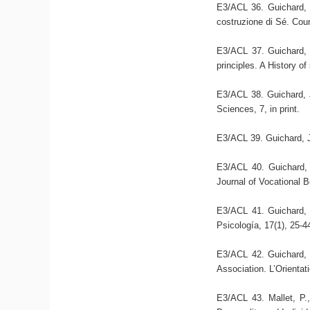
E3/ACL 36. Guichard, J.
costruzione di Sé. Coun
E3/ACL 37. Guichard, 
principles. A History o
E3/ACL 38. Guichard, J
Sciences, 7, in print.
E3/ACL 39. Guichard, J.
E3/ACL 40. Guichard, 
Journal of Vocational B
E3/ACL 41. Guichard, J
Psicología, 17(1), 25-4
E3/ACL 42. Guichard, 
Association. L’Orientat
E3/ACL 43. Mallet, P.,