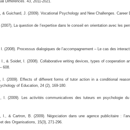
ual Differences. 43, 2011-2021.
, & Guichard, J. (2009). Vocational Psychology and New Challenges. Career 
2007), La question de l’expertise dans le conseil en orientation avec les per
 I. (2008). Processus dialogiques de l’accompagnement – Le cas des interacti
I., & Soidet, I. (2008). Collaborative writing devices, types of cooperation 
 – 608.
 I. (2009). Effects of different forms of tutor action in a conditional reaso
ychology of Education, 24 (2), 169-180.
, I. (2009). Les activités communicatives des tuteurs en psychologie du 
 I., & Cartron, B. (2009). Négociation dans une agence publicitaire : l’an
et des Organisations, 15(3), 271-296.