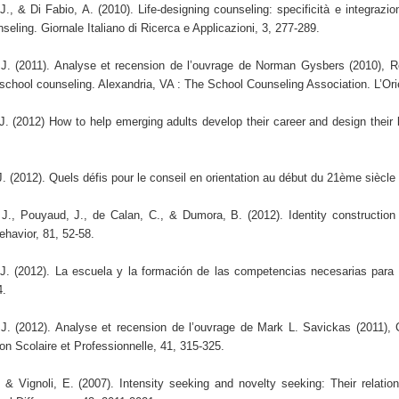
, & Di Fabio, A. (2010). Life-designing counseling: specificità e integrazioni 
seling. Giornale Italiano di Ricerca e Applicazioni, 3, 277-289.
J. (2011). Analyse et recension de l’ouvrage de Norman Gysbers (2010), R
f school counseling. Alexandria, VA : The School Counseling Association. L’Ori
. (2012) How to help emerging adults develop their career and design their l
 (2012). Quels défis pour le conseil en orientation au début du 21ème siècle ? 
J., Pouyaud, J., de Calan, C., & Dumora, B. (2012). Identity construction
ehavior, 81, 52-58.
. (2012). La escuela y la formación de las competencias necesarias para o
4.
J. (2012). Analyse et recension de l’ouvrage de Mark L. Savickas (2011),
ion Scolaire et Professionnelle, 41, 315-325.
 & Vignoli, E. (2007). Intensity seeking and novelty seeking: Their relatio