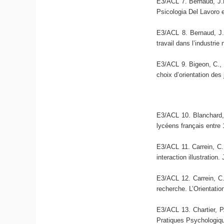
E3/ACL 7. Bernaud, J.L
Psicologia Del Lavoro 
E3/ACL 8. Bernaud, J.L
travail dans l’industri
E3/ACL 9. Bigeon, C., 
choix d’orientation des
E3/ACL 10. Blanchard, 
lycéens français entre 
E3/ACL 11. Carrein, C.
interaction illustratio
E3/ACL 12. Carrein, C.,
recherche. L’Orientatio
E3/ACL 13. Chartier, P
Pratiques Psychologiqu