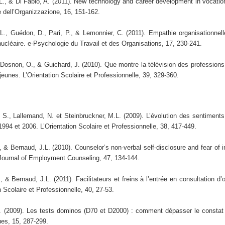
., & Di Fabio, A. (2011). New technology and career development in vocatio
e dell’Organizzazione, 16, 151-162.
., Guédon, D., Pari, P., & Lemonnier, C. (2011). Empathie organisationnelle
e nucléaire. e-Psychologie du Travail et des Organisations, 17, 230-241.
Dosnon, O., & Guichard, J. (2010). Que montre la télévision des professions
 jeunes. L’Orientation Scolaire et Professionnelle, 39, 329-360.
S., Lallemand, N. et Steinbruckner, M.L. (2009). L’évolution des sentiments 
1994 et 2006. L’Orientation Scolaire et Professionnelle, 38, 417-449.
, & Bernaud, J.L. (2010). Counselor’s non-verbal self-disclosure and fear of
n. Journal of Employment Counseling, 47, 134-144.
 & Bernaud, J.L. (2011). Facilitateurs et freins à l’entrée en consultation d’
n Scolaire et Professionnelle, 40, 27-53.
. (2009). Les tests dominos (D70 et D2000) : comment dépasser le constat 
es, 15, 287-299.