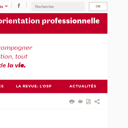
ts
orientation pro
fessionnelle
compagner
tion, tout
 de
la v
ie.
ES
LA REVUE: L'OSP
ACTUALITÉS