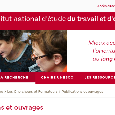
Accès direc
titut national d'étude
du travail et d'
Mieux ac
l'orienta
au l
ong
LA RECHERCHE
CHAIRE UNESCO
LES RESSOURC
he
Les Chercheurs et Formateurs
Publications et ouvrages
ns et ouvrages