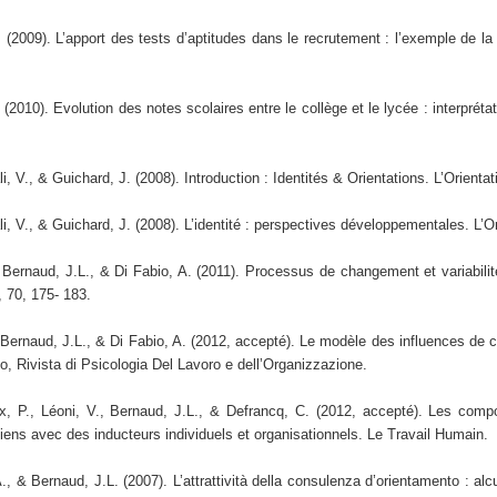
 (2009). L’apport des tests d’aptitudes dans le recrutement : l’exemple de l
 (2010). Evolution des notes scolaires entre le collège et le lycée : interprét
 V., & Guichard, J. (2008). Introduction : Identités & Orientations. L’Orientat
 V., & Guichard, J. (2008). L’identité : perspectives développementales. L’Or
 Bernaud, J.L., & Di Fabio, A. (2011). Processus de changement et variabilité
 70, 175- 183.
Bernaud, J.L., & Di Fabio, A. (2012, accepté). Le modèle des influences de ca
, Rivista di Psicologia Del Lavoro e dell’Organizzazione.
 P., Léoni, V., Bernaud, J.L., & Defrancq, C. (2012, accepté). Les compor
iens avec des inducteurs individuels et organisationnels. Le Travail Humain.
, & Bernaud, J.L. (2007). L’attrattività della consulenza d’orientamento : al