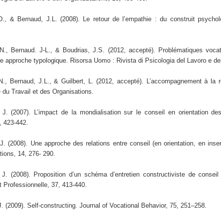
, & Bernaud, J.L. (2008). Le retour de l’empathie : du construit psycholo
., Bernaud. J-L., & Boudrias, J.S. (2012, accepté). Problématiques vocat
e approche typologique. Risorsa Uomo : Rivista di Psicologia del Lavoro e de
., Bernaud, J.L., & Guilbert, L. (2012, accepté). L’accompagnement à la r
 du Travail et des Organisations.
J. (2007). L’impact de la mondialisation sur le conseil en orientation de
, 423-442.
. (2008). Une approche des relations entre conseil (en orientation, en insert
tions, 14, 276- 290.
J. (2008). Proposition d’un schéma d’entretien constructiviste de conseil
et Professionnelle, 37, 413-440.
 (2009). Self-constructing. Journal of Vocational Behavior, 75, 251–258.