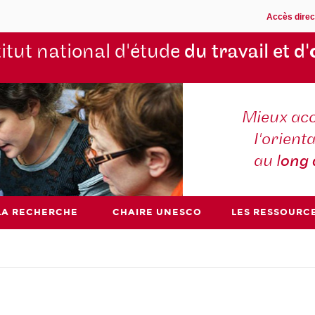
Accès direc
titut national d'étude
du travail et d'
Mieux ac
l'orienta
au l
ong
LA RECHERCHE
CHAIRE UNESCO
LES RESSOURC