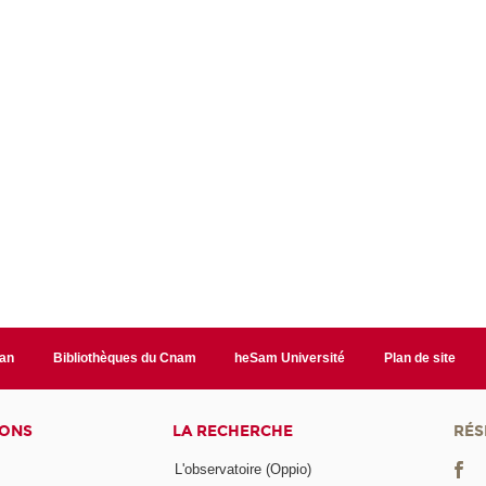
lan
Bibliothèques du Cnam
heSam Université
Plan de site
IONS
LA RECHERCHE
RÉS
L'observatoire (Oppio)