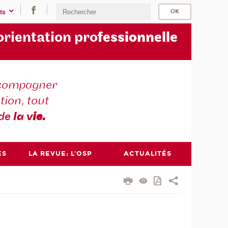
ts
orientation pro
fessionnelle
compagner
tion, tout
 de
la v
ie.
ES
LA REVUE: L'OSP
ACTUALITÉS