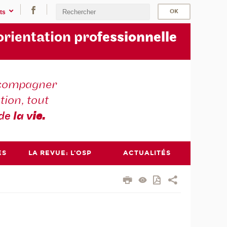
ts
orientation pro
fessionnelle
compagner
tion, tout
 de
la v
ie.
ES
LA REVUE: L'OSP
ACTUALITÉS