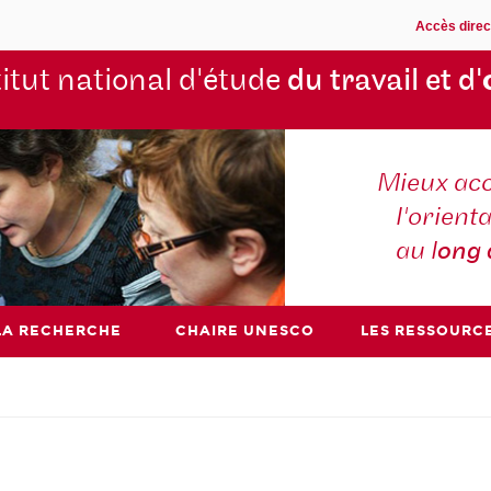
Accès direc
titut national d'étude
du travail et d'
Mieux ac
l'orienta
au l
ong
LA RECHERCHE
CHAIRE UNESCO
LES RESSOURC