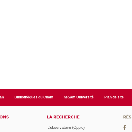
lan
Bibliothèques du Cnam
heSam Université
Plan de site
IONS
LA RECHERCHE
RÉS
L'observatoire (Oppio)