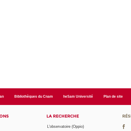
lan
Bibliothèques du Cnam
heSam Université
Plan de site
IONS
LA RECHERCHE
RÉS
L'observatoire (Oppio)