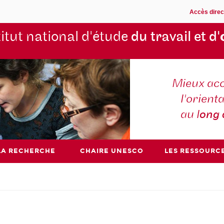
Accès direc
titut national d'étude
du travail et d'
Mieux ac
l'orienta
au l
ong
LA RECHERCHE
CHAIRE UNESCO
LES RESSOURC