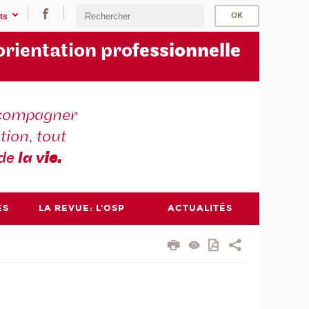
ts
orientation pro
fessionnelle
compagner
tion, tout
 de
la v
ie.
ES
LA REVUE: L'OSP
ACTUALITÉS