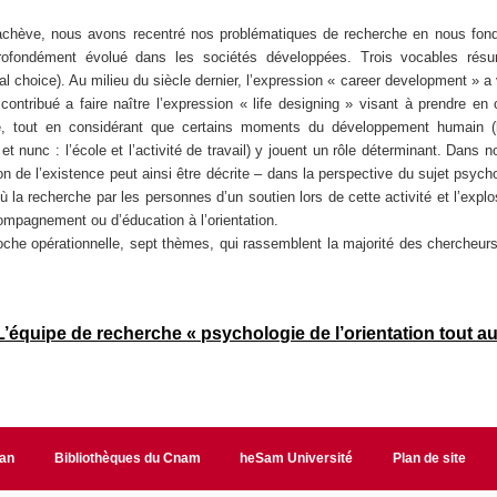
achève, nous avons recentré nos problématiques de recherche en nous fonda
 profondément évolué dans les sociétés développées. Trois vocables rés
al choice). Au milieu du siècle dernier, l’expression « career development » a 
contribué a faire naître l’expression « life designing » visant à prendre en 
e, tout en considérant que certains moments du développement humain (l’e
et nunc : l’école et l’activité de travail) y jouent un rôle déterminant. Dan
ion de l’existence peut ainsi être décrite – dans la perspective du sujet psy
 la recherche par les personnes d’un soutien lors de cette activité et l’explo
ompagnement ou d’éducation à l’orientation.
oche opérationnelle, sept thèmes, qui rassemblent la majorité des chercheurs 
équipe de recherche « psychologie de l’orientation tout au
lan
Bibliothèques du Cnam
heSam Université
Plan de site