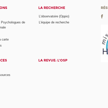
IONS
LA RECHERCHE
RÉS
L'observatoire (Oppio)
s Psychologues de
L'équipe de recherche
onale
a carte
ts
RCES
LA REVUE: L'OSP
ssources