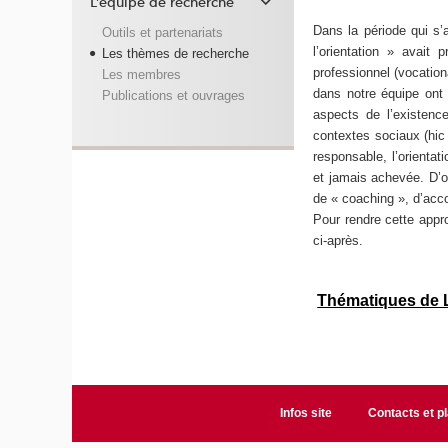
L'équipe de recherche
Dans la période qui s’
Outils et partenariats
l’orientation » avait
Les thèmes de recherche
professionnel (vocation
Les membres
dans notre équipe ont 
Publications et ouvrages
aspects de l’existenc
contextes sociaux (hic 
responsable, l’orientat
et jamais achevée. D’où
de « coaching », d’acc
Pour rendre cette appr
ci-après.
Thématiques de L’
Infos site
Contacts et p