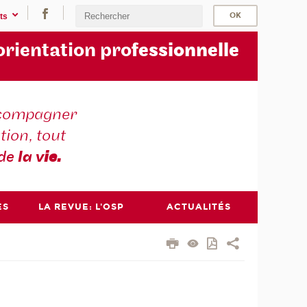
ts
orientation pro
fessionnelle
compagner
tion, tout
 de
la v
ie.
ES
LA REVUE: L'OSP
ACTUALITÉS