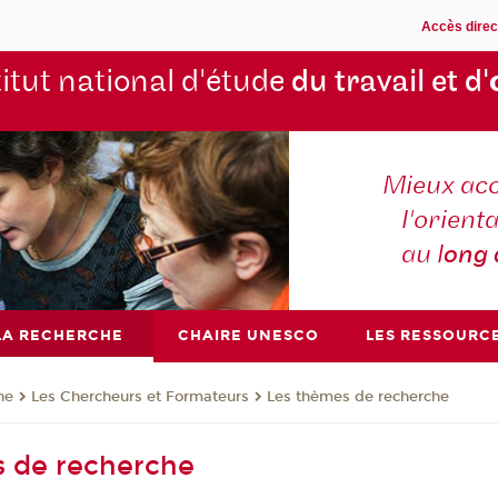
Accès direc
titut national d'étude
du travail et d'
Mieux ac
l'orienta
au l
ong
LA RECHERCHE
CHAIRE UNESCO
LES RESSOURC
he
Les Chercheurs et Formateurs
Les thèmes de recherche
s de recherche